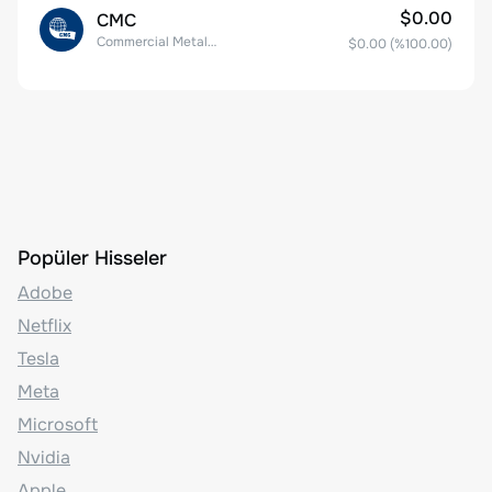
$0.00
CMC
Commercial Metals Company
$0.00
(%
100.00
)
Popüler Hisseler
Adobe
Netflix
Tesla
Meta
Microsoft
Nvidia
Apple