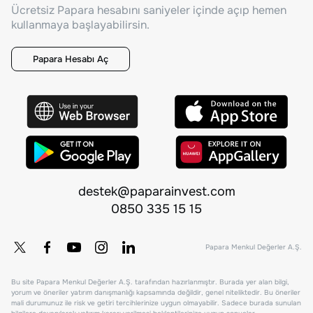
Ücretsiz Papara hesabını saniyeler içinde açıp hemen
kullanmaya başlayabilirsin.
Papara Hesabı Aç
destek@paparainvest.com
0850 335 15 15
Papara Menkul Değerler A.Ş.
Bu site Papara Menkul Değerler A.Ş. tarafından hazırlanmıştır. Burada yer alan bilgi,
yorum ve öneriler yatırım danışmanlığı kapsamında değildir, genel niteliktedir. Bu öneriler
mali durumunuz ile risk ve getiri tercihlerinize uygun olmayabilir. Sadece burada sunulan