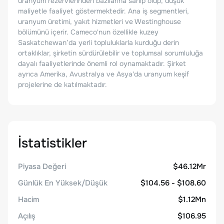
uranyum rezervlerinden bazılarına sahip olup, düşük
maliyetle faaliyet göstermektedir. Ana iş segmentleri,
uranyum üretimi, yakıt hizmetleri ve Westinghouse
bölümünü içerir. Cameco'nun özellikle kuzey
Saskatchewan’da yerli topluluklarla kurduğu derin
ortaklıklar, şirketin sürdürülebilir ve toplumsal sorumluluğa
dayalı faaliyetlerinde önemli rol oynamaktadır. Şirket
ayrıca Amerika, Avustralya ve Asya'da uranyum keşif
projelerine de katılmaktadır.
İstatistikler
Piyasa Değeri
$46.12Mr
Günlük En Yüksek/Düşük
$104.56 - $108.60
Hacim
$1.12Mn
Açılış
$106.95