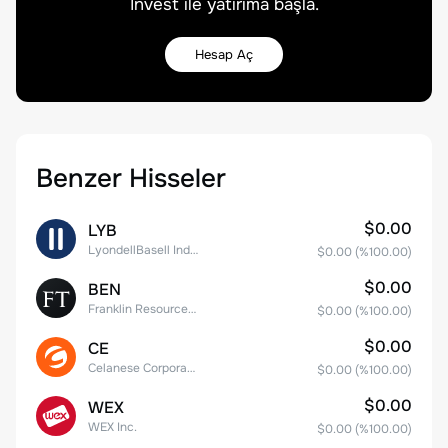
Invest ile yatırıma başla.
Hesap Aç
Benzer Hisseler
$0.00
LYB
LyondellBasell Industries N.V. Class A
$0.00
(%
100.00
)
$0.00
BEN
Franklin Resources, Inc.
$0.00
(%
100.00
)
$0.00
CE
Celanese Corporation Common Stock
$0.00
(%
100.00
)
$0.00
WEX
WEX Inc.
$0.00
(%
100.00
)