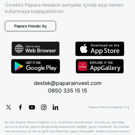
Ücretsiz Papara hesabını saniyeler içinde açıp hemen
kullanmaya başlayabilirsin.
Papara Hesabı Aç
destek@paparainvest.com
0850 335 15 15
Papara Menkul Değerler A.Ş.
Bu site Papara Menkul Değerler A.Ş. tarafından hazırlanmıştır. Burada yer alan bilgi,
yorum ve öneriler yatırım danışmanlığı kapsamında değildir, genel niteliktedir. Bu öneriler
mali durumunuz ile risk ve getiri tercihlerinize uygun olmayabilir. Sadece burada sunulan