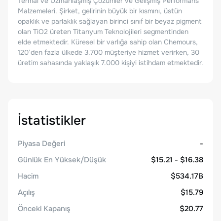
Termal ve Uzmanlaşmış Çözümler ve Gelişmiş Performans
Malzemeleri. Şirket, gelirinin büyük bir kısmını, üstün
opaklık ve parlaklık sağlayan birinci sınıf bir beyaz pigment
olan TiO2 üreten Titanyum Teknolojileri segmentinden
elde etmektedir. Küresel bir varlığa sahip olan Chemours,
120’den fazla ülkede 3.700 müşteriye hizmet verirken, 30
üretim sahasında yaklaşık 7.000 kişiyi istihdam etmektedir.
İstatistikler
Piyasa Değeri
-
Günlük En Yüksek/Düşük
$15.21 - $16.38
Hacim
$534.17B
Açılış
$15.79
Önceki Kapanış
$20.77