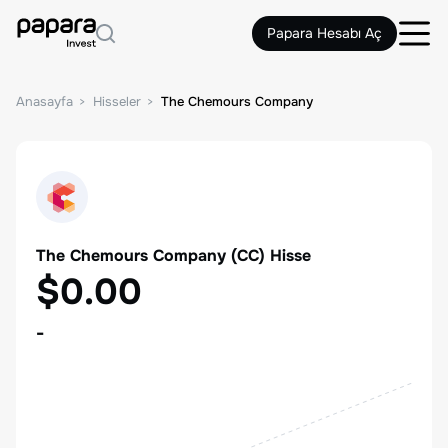
Papara Hesabı Aç
Anasayfa
Hisseler
The Chemours Company
The Chemours Company
(
CC
) Hisse
$0.00
-