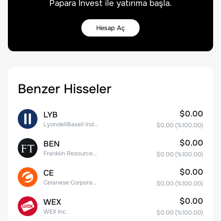
Papara Invest ile yatırıma başla.
Hesap Aç
Benzer Hisseler
$0.00
LYB
LyondellBasell Industries N.V. Class A
$0.00
(%
100.00
)
$0.00
BEN
Franklin Resources, Inc.
$0.00
(%
100.00
)
$0.00
CE
Celanese Corporation Common Stock
$0.00
(%
100.00
)
$0.00
WEX
WEX Inc.
$0.00
(%
100.00
)