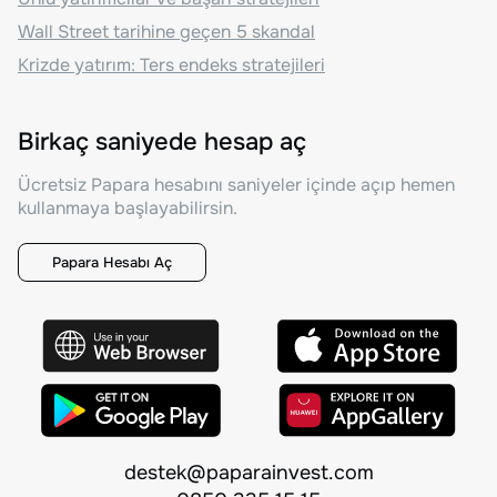
Wall Street tarihine geçen 5 skandal
Krizde yatırım: Ters endeks stratejileri
Birkaç saniyede hesap aç
Ücretsiz Papara hesabını saniyeler içinde açıp hemen
kullanmaya başlayabilirsin.
Papara Hesabı Aç
destek@paparainvest.com