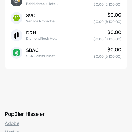
Pebblebrook Hotel Trust
$0.00
(%
100.00
)
$0.00
SVC
Service Properties Trust Common Stock
$0.00
(%
100.00
)
$0.00
DRH
DiamondRock Hospitality Company
$0.00
(%
100.00
)
$0.00
SBAC
SBA Communications Corp
$0.00
(%
100.00
)
Popüler Hisseler
Adobe