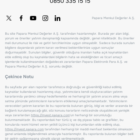
0850 335 15 15
Papara Menkul Değerler A.Ş.
Bu site Papara Menkul Değerler A.Ş. tarafından hazırlanmıştır. Burada yer alan bilgi,
yorum ve öneriler yatırım danışmanlığı kapsamında değildir, genel niteliktedir. Bu öneriler
mali durumunuz ile risk ve getiri tercihlerinize uygun olmayabilir. Sadece burada sunulan
bilgilere dayanılarak yatırım kararı verilmesi beklentilerinize uygun sonuçlar
doğurmayabilir. Sunulan bilgiler, güvenilir olduğuna inanılan halka açık kaynaklardan
elde edilmiş olup bu kaynaklardaki bilgilerin hata ve eksikliğinden ve ticari amaçlı
işlemlerde kullanılmasından doğabilecek zararlardan Papara Elektronik Para A.Ş. ve
Papara Menkul Değerler A.Ş. sorumlu değildir.
Çekince Notu
Bu sayfada yer alan raporlar tarafımızca doğruluğu ve güvenilirliği kabul edilmiş
kaynaklar kullanılarak hazırlanmış olup, yatırımcılara kendi oluşturacakları yatırım
kararlarında yardımcı olmayı hedeflemekte ve herhangi bir yatırım aracını alma veya
satma yönünde yatırımcıların kararlarını etkilemeyi amaçlamamaktadır. Yatırımcıların
verecekleri yatırım kararları ile bu raporlarda bulunan görüş, bilgi ve veriler arasında bir
bağlantı kurulamayacağı gibi, söz konusu kararların neticesinde oluşabilecek yanlışlık
veya zararlardan
https://invest.papara.com
'un herhangi bir sorumluluğu
bulunmamaktadır. Bu raporlardaki her türlü iç ve dış piyasa tablo ve grafikler, bu
konularda resmi hizmet veren yetkili üçüncü kişi kurumlardan elde edilmiş olup,
https://invest.papara.com
tarafından herhangi bir maddi menfaat beklentisi olmaksızın
genel anlamda bilgilendirmek amacıyla hazırlanmıştır. Bu raporlarda bulunan bilgiler belli
bir gelirin sağlanmasına yönelik olarak verilmemektedir.