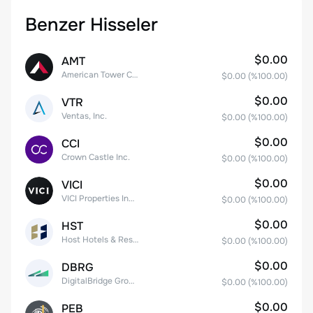
Benzer Hisseler
$0.00
AMT
American Tower Corporation
$0.00
(%
100.00
)
$0.00
VTR
Ventas, Inc.
$0.00
(%
100.00
)
$0.00
CCI
Crown Castle Inc.
$0.00
(%
100.00
)
$0.00
VICI
VICI Properties Inc. Common Stock
$0.00
(%
100.00
)
$0.00
HST
Host Hotels & Resorts, Inc.
$0.00
(%
100.00
)
$0.00
DBRG
DigitalBridge Group, Inc.
$0.00
(%
100.00
)
$0.00
PEB