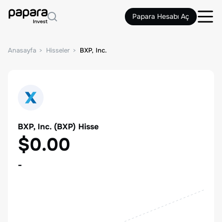
Papara Hesabı Aç
Anasayfa
Hisseler
BXP, Inc.
BXP, Inc.
(
BXP
) Hisse
$0.00
-