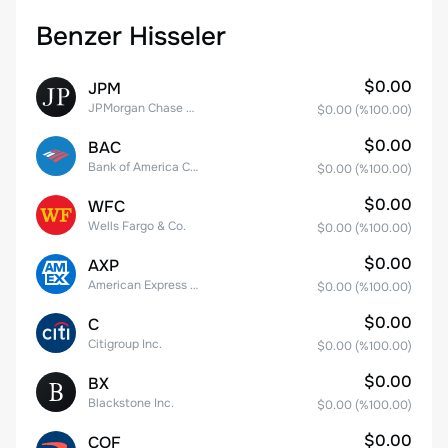
Benzer Hisseler
$0.00
JPM
JPMorgan Chase & Co.
$0.00
(%
100.00
)
$0.00
BAC
Bank of America Corporation
$0.00
(%
100.00
)
$0.00
WFC
Wells Fargo & Co.
$0.00
(%
100.00
)
$0.00
AXP
American Express Company
$0.00
(%
100.00
)
$0.00
C
Citigroup Inc.
$0.00
(%
100.00
)
$0.00
BX
Blackstone Inc.
$0.00
(%
100.00
)
$0.00
COF