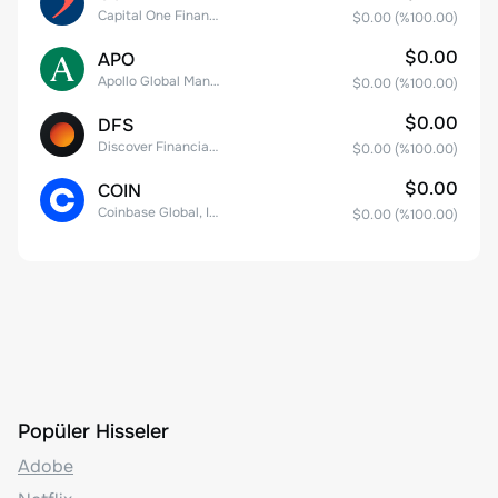
Capital One Financial
$0.00
(%
100.00
)
$0.00
APO
Apollo Global Management, Inc.
$0.00
(%
100.00
)
$0.00
DFS
Discover Financial Services
$0.00
(%
100.00
)
$0.00
COIN
Coinbase Global, Inc. Class A Common Stock
$0.00
(%
100.00
)
Popüler Hisseler
Adobe