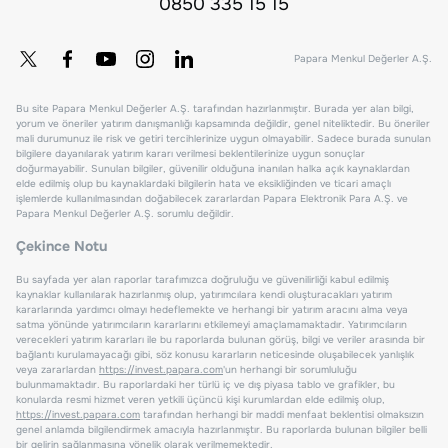
0850 335 15 15
Papara Menkul Değerler A.Ş.
Bu site Papara Menkul Değerler A.Ş. tarafından hazırlanmıştır. Burada yer alan bilgi,
yorum ve öneriler yatırım danışmanlığı kapsamında değildir, genel niteliktedir. Bu öneriler
mali durumunuz ile risk ve getiri tercihlerinize uygun olmayabilir. Sadece burada sunulan
bilgilere dayanılarak yatırım kararı verilmesi beklentilerinize uygun sonuçlar
doğurmayabilir. Sunulan bilgiler, güvenilir olduğuna inanılan halka açık kaynaklardan
elde edilmiş olup bu kaynaklardaki bilgilerin hata ve eksikliğinden ve ticari amaçlı
işlemlerde kullanılmasından doğabilecek zararlardan Papara Elektronik Para A.Ş. ve
Papara Menkul Değerler A.Ş. sorumlu değildir.
Çekince Notu
Bu sayfada yer alan raporlar tarafımızca doğruluğu ve güvenilirliği kabul edilmiş
kaynaklar kullanılarak hazırlanmış olup, yatırımcılara kendi oluşturacakları yatırım
kararlarında yardımcı olmayı hedeflemekte ve herhangi bir yatırım aracını alma veya
satma yönünde yatırımcıların kararlarını etkilemeyi amaçlamamaktadır. Yatırımcıların
verecekleri yatırım kararları ile bu raporlarda bulunan görüş, bilgi ve veriler arasında bir
bağlantı kurulamayacağı gibi, söz konusu kararların neticesinde oluşabilecek yanlışlık
veya zararlardan
https://invest.papara.com
'un herhangi bir sorumluluğu
bulunmamaktadır. Bu raporlardaki her türlü iç ve dış piyasa tablo ve grafikler, bu
konularda resmi hizmet veren yetkili üçüncü kişi kurumlardan elde edilmiş olup,
https://invest.papara.com
tarafından herhangi bir maddi menfaat beklentisi olmaksızın
genel anlamda bilgilendirmek amacıyla hazırlanmıştır. Bu raporlarda bulunan bilgiler belli
bir gelirin sağlanmasına yönelik olarak verilmemektedir.