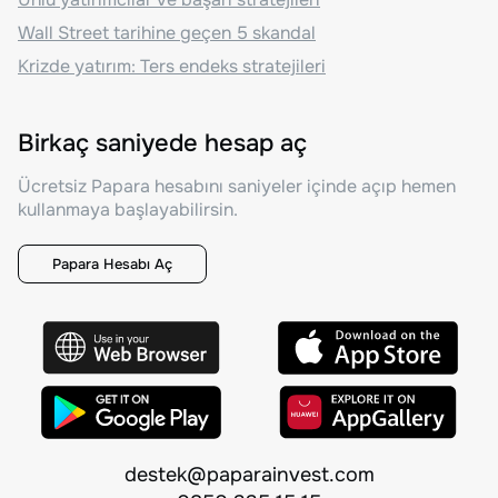
Wall Street tarihine geçen 5 skandal
Krizde yatırım: Ters endeks stratejileri
Birkaç saniyede hesap aç
Ücretsiz Papara hesabını saniyeler içinde açıp hemen
kullanmaya başlayabilirsin.
Papara Hesabı Aç
destek@paparainvest.com