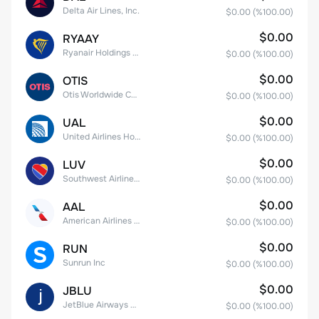
Delta Air Lines, Inc.
$0.00
(%
100.00
)
$0.00
RYAAY
Ryanair Holdings plc American Depositary Shares
$0.00
(%
100.00
)
$0.00
OTIS
Otis Worldwide Corporation
$0.00
(%
100.00
)
$0.00
UAL
United Airlines Holdings, Inc. Common Stock
$0.00
(%
100.00
)
$0.00
LUV
Southwest Airlines Co.
$0.00
(%
100.00
)
$0.00
AAL
American Airlines Group Inc.
$0.00
(%
100.00
)
$0.00
RUN
Sunrun Inc
$0.00
(%
100.00
)
$0.00
JBLU
JetBlue Airways Corp
$0.00
(%
100.00
)