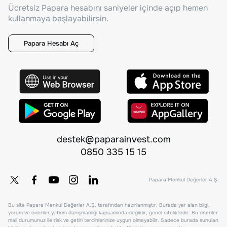
Ücretsiz Papara hesabını saniyeler içinde açıp hemen
kullanmaya başlayabilirsin.
Papara Hesabı Aç
destek@paparainvest.com
0850 335 15 15
Papara Menkul Değerler A.Ş.
Bu site Papara Menkul Değerler A.Ş. tarafından hazırlanmıştır. Burada yer alan bilgi,
yorum ve öneriler yatırım danışmanlığı kapsamında değildir, genel niteliktedir. Bu öneriler
mali durumunuz ile risk ve getiri tercihlerinize uygun olmayabilir. Sadece burada sunulan