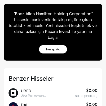
"
Booz Allen Hamilton Holding Corporation
"
hissesini canlı verilerle takip et, öne çıkan
istatistikleri incele. Yeni hisseleri keşfetmek ve
daha fazlası için Papara Invest ile yatırıma
başla.
Hesap Aç
Benzer Hisseler
$0.00
UBER
Uber Technologies, Inc.
$0.00
(%
100.00
)
$0.00
DAL