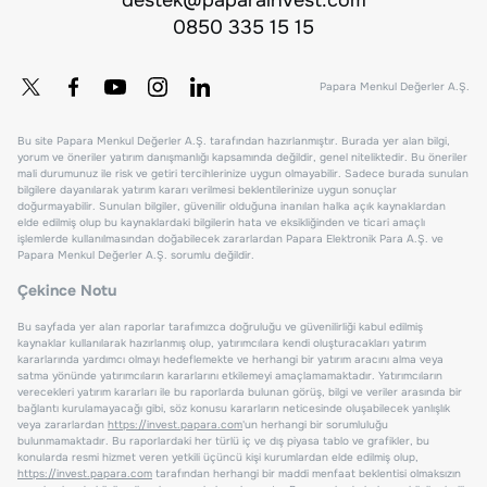
0850 335 15 15
Papara Menkul Değerler A.Ş.
Bu site Papara Menkul Değerler A.Ş. tarafından hazırlanmıştır. Burada yer alan bilgi,
yorum ve öneriler yatırım danışmanlığı kapsamında değildir, genel niteliktedir. Bu öneriler
mali durumunuz ile risk ve getiri tercihlerinize uygun olmayabilir. Sadece burada sunulan
bilgilere dayanılarak yatırım kararı verilmesi beklentilerinize uygun sonuçlar
doğurmayabilir. Sunulan bilgiler, güvenilir olduğuna inanılan halka açık kaynaklardan
elde edilmiş olup bu kaynaklardaki bilgilerin hata ve eksikliğinden ve ticari amaçlı
işlemlerde kullanılmasından doğabilecek zararlardan Papara Elektronik Para A.Ş. ve
Papara Menkul Değerler A.Ş. sorumlu değildir.
Çekince Notu
Bu sayfada yer alan raporlar tarafımızca doğruluğu ve güvenilirliği kabul edilmiş
kaynaklar kullanılarak hazırlanmış olup, yatırımcılara kendi oluşturacakları yatırım
kararlarında yardımcı olmayı hedeflemekte ve herhangi bir yatırım aracını alma veya
satma yönünde yatırımcıların kararlarını etkilemeyi amaçlamamaktadır. Yatırımcıların
verecekleri yatırım kararları ile bu raporlarda bulunan görüş, bilgi ve veriler arasında bir
bağlantı kurulamayacağı gibi, söz konusu kararların neticesinde oluşabilecek yanlışlık
veya zararlardan
https://invest.papara.com
'un herhangi bir sorumluluğu
bulunmamaktadır. Bu raporlardaki her türlü iç ve dış piyasa tablo ve grafikler, bu
konularda resmi hizmet veren yetkili üçüncü kişi kurumlardan elde edilmiş olup,
https://invest.papara.com
tarafından herhangi bir maddi menfaat beklentisi olmaksızın