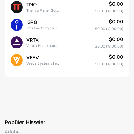
$0.00
TMO
Thermo Fisher Scientific, Inc.
$0.00
(%
100.00
)
$0.00
ISRG
Intuitive Surgical Inc.
$0.00
(%
100.00
)
$0.00
VRTX
Vertex Pharmaceuticals Inc
$0.00
(%
100.00
)
$0.00
VEEV
Veeva Systems Inc.
$0.00
(%
100.00
)
Popüler Hisseler
Adobe