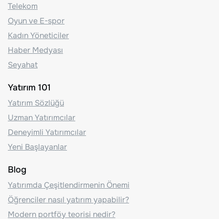
Telekom
Oyun ve E-spor
Kadın Yöneticiler
Haber Medyası
Seyahat
Yatırım 101
Yatırım Sözlüğü
Uzman Yatırımcılar
Deneyimli Yatırımcılar
Yeni Başlayanlar
Blog
Yatırımda Çeşitlendirmenin Önemi
Öğrenciler nasıl yatırım yapabilir?
Modern portföy teorisi nedir?