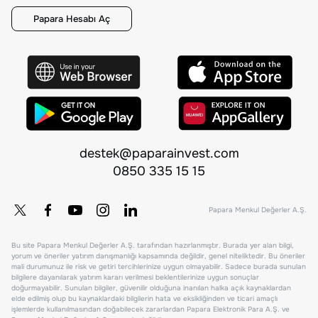
Papara Hesabı Aç
destek@paparainvest.com
0850 335 15 15
Papara Menkul Değerler A.Ş.
Bu site Papara Menkul Değerler A.Ş. tarafından hazırlanmıştır. Burada yer alan bilgi,
yorum ve öneriler yatırım danışmanlığı kapsamında değildir, genel niteliktedir. Bu öneriler
mali durumunuz ile risk ve getiri tercihlerinize uygun olmayabilir. Sadece burada sunulan
bilgilere dayanılarak yatırım kararı verilmesi beklentilerinize uygun sonuçlar
doğurmayabilir. Sunulan bilgiler, güvenilir olduğuna inanılan halka açık kaynaklardan
elde edilmiş olup bu kaynaklardaki bilgilerin hata ve eksikliğinden ve ticari amaçlı
işlemlerde kullanılmasından doğabilecek zararlardan Papara Elektronik Para A.Ş. ve