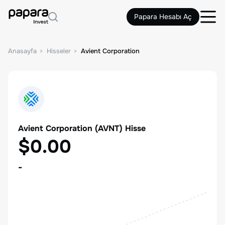
Papara Hesabı Aç
Anasayfa
Hisseler
Avient Corporation
Avient Corporation
(
AVNT
) Hisse
$0.00
-