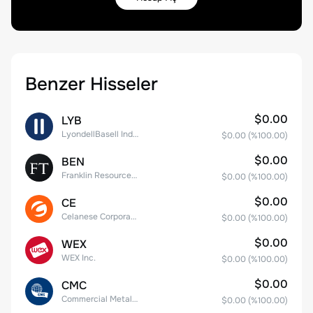
Benzer Hisseler
$0.00
LYB
LyondellBasell Industries N.V. Class A
$0.00
(%
100.00
)
$0.00
BEN
Franklin Resources, Inc.
$0.00
(%
100.00
)
$0.00
CE
Celanese Corporation Common Stock
$0.00
(%
100.00
)
$0.00
WEX
WEX Inc.
$0.00
(%
100.00
)
$0.00
CMC
Commercial Metals Company
$0.00
(%
100.00
)