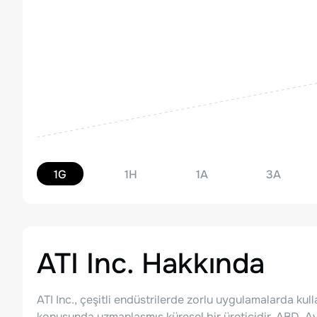
1G
1H
1A
3A
ATI Inc.
Hakkında
ATI Inc., çeşitli endüstrilerde zorlu uygulamalarda ku
konusunda uzmanlaşmış küresel bir üreticidir. ABD, Av