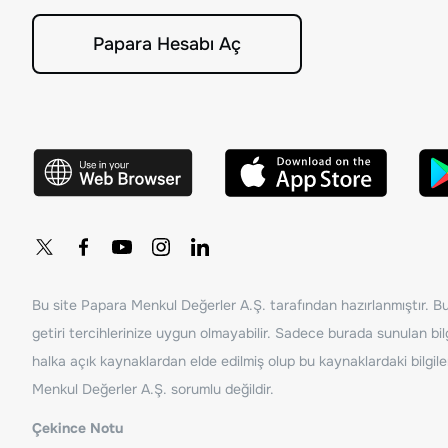
Papara Hesabı Aç
Bu site Papara Menkul Değerler A.Ş. tarafından hazırlanmıştır. Bur
getiri tercihlerinize uygun olmayabilir. Sadece burada sunulan bilg
halka açık kaynaklardan elde edilmiş olup bu kaynaklardaki bilgil
Menkul Değerler A.Ş. sorumlu değildir.
Çekince Notu