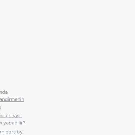
ımda
lendirmenin
i
iler nasıl
m yapabilir?
n portföy