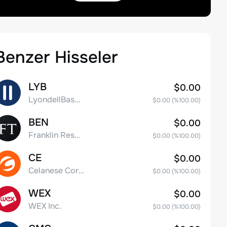
Benzer Hisseler
LYB
$0.00
LyondellBasell Industries N.V. Class A
$0.00
(%
100.00
)
BEN
$0.00
Franklin Resources, Inc.
$0.00
(%
100.00
)
CE
$0.00
Celanese Corporation Common Stock
$0.00
(%
100.00
)
WEX
$0.00
WEX Inc.
$0.00
(%
100.00
)