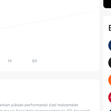
1Y
5Y
llanılan yüksek performanslı özel malzemeler
rupa ve Asya'daki operasyonlarıyla ATI, havacılık,