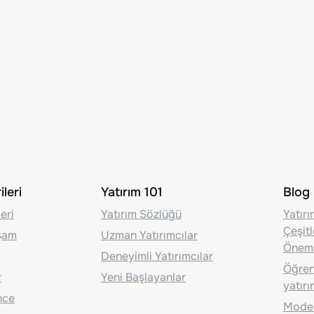
leri
Yatırım 101
Blog
eri
Yatırım Sözlüğü
Yatır
Çeşit
aşam
Uzman Yatırımcılar
Önem
Deneyimli Yatırımcılar
Öğrenc
r
Yeni Başlayanlar
yatırı
nce
Moder