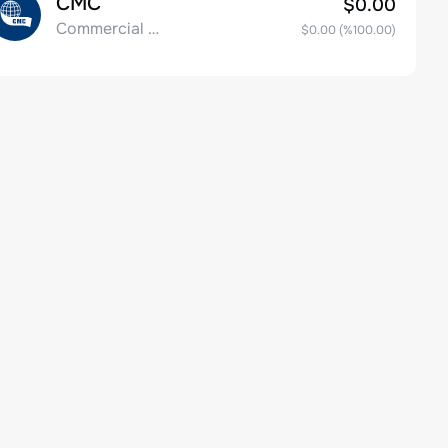
CMC
$0.00
Commercial Metals Company
$0.00
(%
100.00
)