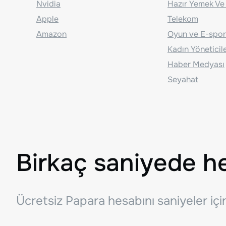
Nvidia
Hazır Yemek Ve
Apple
Telekom
Amazon
Oyun ve E-spor
Kadın Yöneticil
Haber Medyası
Seyahat
Birkaç saniyede h
Ücretsiz Papara hesabını saniyeler iç