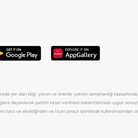
ada yer alan bilgi, yorum ve öneriler yatırım danışmanlığı kapsamında de
ilere dayanılarak yatırım kararı verilmesi beklentilerinize uygun sonuçl
erin hata ve eksikliğinden ve ticari amaçlı işlemlerde kullanılmasında