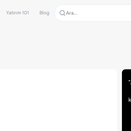
Yatırım 101
Blog
"
k