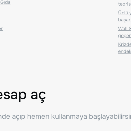
 Gıda
teoris
Ünlü y
başarı
er
Wall S
geçen
Krizde
endeks
esap aç
inde açıp hemen kullanmaya başlayabilirsi