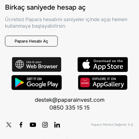
Birkaç saniyede hesap aç
Ücretsiz Papara hesabını saniyeler içinde açıp hemen
kullanmaya başlayabilirsin.
Papara Hesabı Aç
destek@paparainvest.com
0850 335 15 15
Papara Menkul Değerler A.Ş.