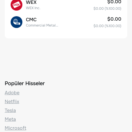
$0.00
WEX
WEX Inc.
$0.00
(%
100.00
)
$0.00
CMC
Commercial Metals Company
$0.00
(%
100.00
)
Popüler Hisseler
Adobe
Netflix
Tesla
Meta
Microsoft