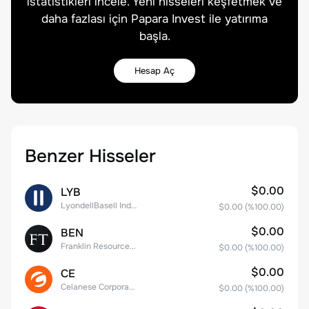
istatistikleri incele. Yeni hisseleri keşfetmek ve
daha fazlası için Papara Invest ile yatırıma
başla.
Hesap Aç
Benzer Hisseler
$0.00
LYB
LyondellBasell Industries N.V. Class A
$0.00
(%
100.00
)
$0.00
BEN
Franklin Resources, Inc.
$0.00
(%
100.00
)
$0.00
CE
Celanese Corporation Common Stock
$0.00
(%
100.00
)