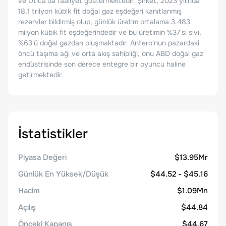
ve Utica'da faaliyet göstermektedir. Şirket, 2023 yılında
18,1 trilyon kübik fit doğal gaz eşdeğeri kanıtlanmış
rezervler bildirmiş olup, günlük üretim ortalama 3.483
milyon kübik fit eşdeğerindedir ve bu üretimin %37'si sıvı,
%63'ü doğal gazdan oluşmaktadır. Antero'nun pazardaki
öncü taşıma ağı ve orta akış sahipliği, onu ABD doğal gaz
endüstrisinde son derece entegre bir oyuncu haline
getirmektedir.
İstatistikler
Piyasa Değeri
$13.95Mr
Günlük En Yüksek/Düşük
$44.52 - $45.16
Hacim
$1.09Mn
Açılış
$44.84
Önceki Kapanış
$44.67