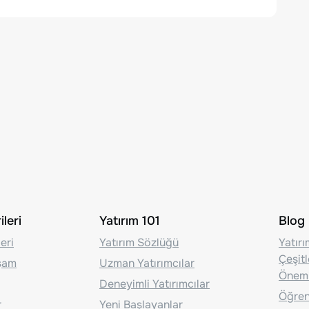
leri
Yatırım 101
Blog
eri
Yatırım Sözlüğü
Yatır
Çeşit
aşam
Uzman Yatırımcılar
Önem
Deneyimli Yatırımcılar
Öğrenc
r
Yeni Başlayanlar