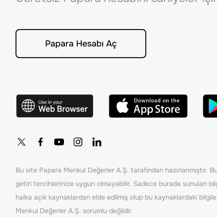
Papara Hesabı Aç
Bu site Papara Menkul Değerler A.Ş. tarafından hazırlanmıştır. Bur
getiri tercihlerinize uygun olmayabilir. Sadece burada sunulan bilg
halka açık kaynaklardan elde edilmiş olup bu kaynaklardaki bilgil
Menkul Değerler A.Ş. sorumlu değildir.