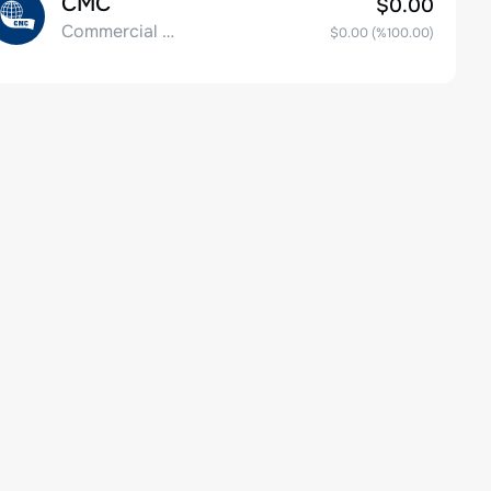
CMC
$0.00
Commercial Metals Company
$0.00
(%
100.00
)