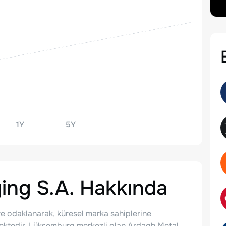
1Y
5Y
ing S.A.
Hakkında
re odaklanarak, küresel marka sahiplerine
tmektedir. Lüksemburg merkezli olan Ardagh Metal