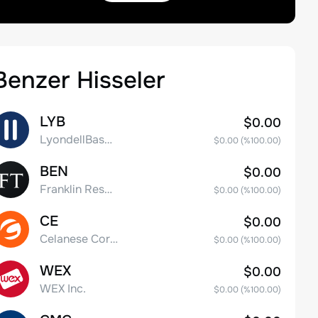
Benzer Hisseler
LYB
$0.00
LyondellBasell Industries N.V. Class A
$0.00
(%
100.00
)
BEN
$0.00
Franklin Resources, Inc.
$0.00
(%
100.00
)
CE
$0.00
Celanese Corporation Common Stock
$0.00
(%
100.00
)
WEX
$0.00
WEX Inc.
$0.00
(%
100.00
)