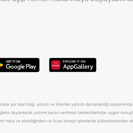
ada yer alan bilgi, yorum ve öneriler yatırım danışmanlığı kapsamında de
ilere dayanılarak yatırım kararı verilmesi beklentilerinize uygun sonuçl
erin hata ve eksikliğinden ve ticari amaçlı işlemlerde kullanılmasında