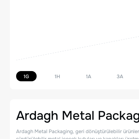
1G
1H
1A
3A
Ardagh Metal Packag
Ardagh Metal Packaging, geri dönüştürülebilir ürünle
sürdürülebilir metal içecek kutuları ve kapakları üre