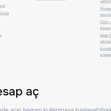
yatırı
nce
Moder
 Gıda
teoris
Ünlü y
başarı
er
Wall S
geçen
Krizde
endeks
esap aç
inde açıp hemen kullanmaya başlayabilirsi