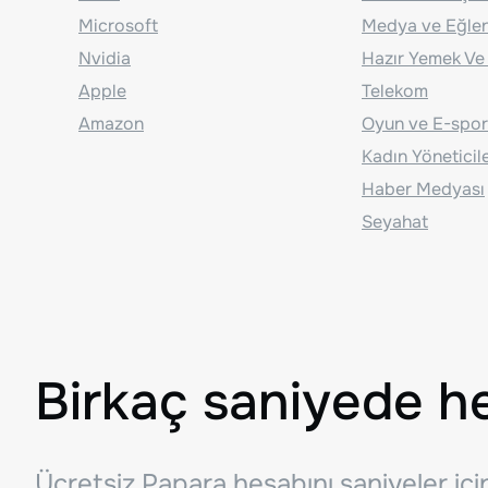
Microsoft
Medya ve Eğle
Nvidia
Hazır Yemek Ve
Apple
Telekom
Amazon
Oyun ve E-spor
Kadın Yöneticil
Haber Medyası
Seyahat
Birkaç saniyede h
Ücretsiz Papara hesabını saniyeler iç