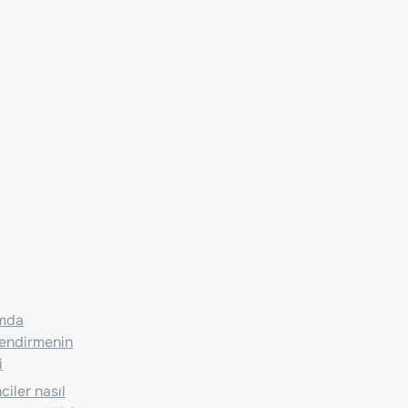
ımda
lendirmenin
i
iler nasıl