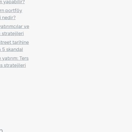
m yapabilir?
n portföy
i nedir?
atırımcılar ve
 stratejileri
treet tarihine
 5 skandal
 yatırım: Ters
 stratejileri
n.