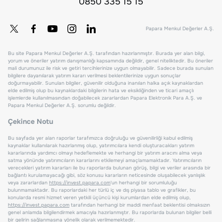
0850 335 15 15
Papara Menkul Değerler A.Ş.
Bu site Papara Menkul Değerler A.Ş. tarafından hazırlanmıştır. Burada yer alan bilgi,
yorum ve öneriler yatırım danışmanlığı kapsamında değildir, genel niteliktedir. Bu öneriler
mali durumunuz ile risk ve getiri tercihlerinize uygun olmayabilir. Sadece burada sunulan
bilgilere dayanılarak yatırım kararı verilmesi beklentilerinize uygun sonuçlar
doğurmayabilir. Sunulan bilgiler, güvenilir olduğuna inanılan halka açık kaynaklardan
elde edilmiş olup bu kaynaklardaki bilgilerin hata ve eksikliğinden ve ticari amaçlı
işlemlerde kullanılmasından doğabilecek zararlardan Papara Elektronik Para A.Ş. ve
Papara Menkul Değerler A.Ş. sorumlu değildir.
Çekince Notu
Bu sayfada yer alan raporlar tarafımızca doğruluğu ve güvenilirliği kabul edilmiş
kaynaklar kullanılarak hazırlanmış olup, yatırımcılara kendi oluşturacakları yatırım
kararlarında yardımcı olmayı hedeflemekte ve herhangi bir yatırım aracını alma veya
satma yönünde yatırımcıların kararlarını etkilemeyi amaçlamamaktadır. Yatırımcıların
verecekleri yatırım kararları ile bu raporlarda bulunan görüş, bilgi ve veriler arasında bir
bağlantı kurulamayacağı gibi, söz konusu kararların neticesinde oluşabilecek yanlışlık
veya zararlardan
https://invest.papara.com
'un herhangi bir sorumluluğu
bulunmamaktadır. Bu raporlardaki her türlü iç ve dış piyasa tablo ve grafikler, bu
konularda resmi hizmet veren yetkili üçüncü kişi kurumlardan elde edilmiş olup,
https://invest.papara.com
tarafından herhangi bir maddi menfaat beklentisi olmaksızın
genel anlamda bilgilendirmek amacıyla hazırlanmıştır. Bu raporlarda bulunan bilgiler belli
bir gelirin sağlanmasına yönelik olarak verilmemektedir.