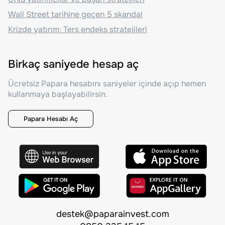
Wall Street tarihine geçen 5 skandal
Krizde yatırım: Ters endeks stratejileri
Birkaç saniyede hesap aç
Ücretsiz Papara hesabını saniyeler içinde açıp hemen
kullanmaya başlayabilirsin.
Papara Hesabı Aç
destek@paparainvest.com