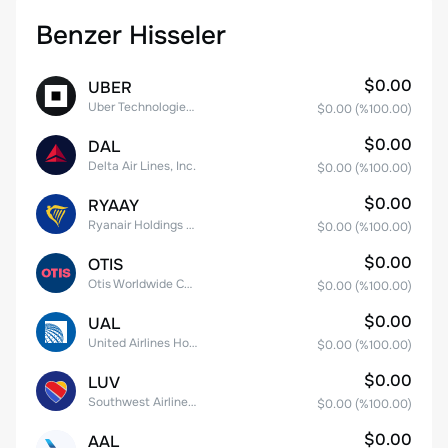
Benzer Hisseler
$0.00
UBER
Uber Technologies, Inc.
$0.00
(%
100.00
)
$0.00
DAL
Delta Air Lines, Inc.
$0.00
(%
100.00
)
$0.00
RYAAY
Ryanair Holdings plc American Depositary Shares
$0.00
(%
100.00
)
$0.00
OTIS
Otis Worldwide Corporation
$0.00
(%
100.00
)
$0.00
UAL
United Airlines Holdings, Inc. Common Stock
$0.00
(%
100.00
)
$0.00
LUV
Southwest Airlines Co.
$0.00
(%
100.00
)
$0.00
AAL