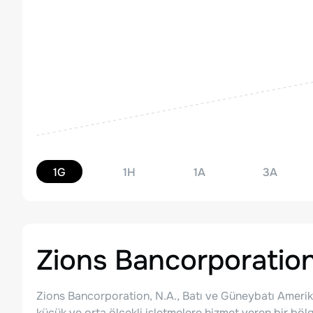
1G
1H
1A
3A
Zions Bancorporation
Zions Bancorporation, N.A., Batı ve Güneybatı Amerika B
küçük ve orta ölçekli işletmelere hizmet veren bir bölg