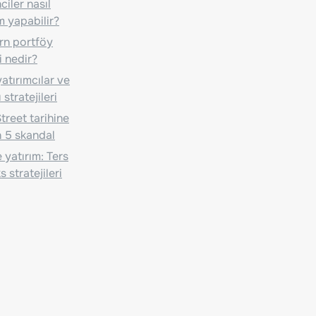
iler nasıl
m yapabilir?
n portföy
i nedir?
atırımcılar ve
 stratejileri
treet tarihine
 5 skandal
 yatırım: Ters
 stratejileri