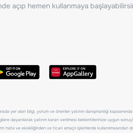
inde açıp hemen kullanmaya başlayabilirsi
ada yer alan bilgi, yorum ve öneriler yatırım danışmanlığı kapsamında de
ilere dayanılarak yatırım kararı verilmesi beklentilerinize uygun sonuçl
erin hata ve eksikliğinden ve ticari amaçlı işlemlerde kullanılmasında