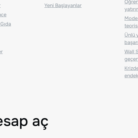
Öğrenc
r
Yeni Başlayanlar
yatırı
nce
Moder
 Gıda
teoris
Ünlü y
başarı
er
Wall S
geçen
Krizde
endeks
esap aç