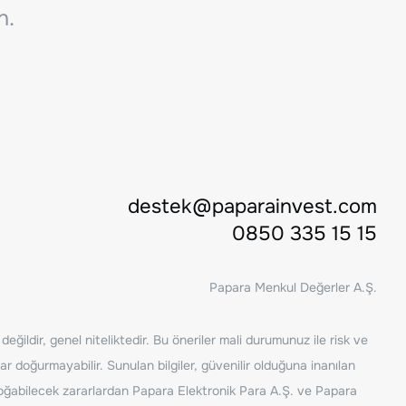
n.
destek@paparainvest.com
0850 335 15 15
Papara Menkul Değerler A.Ş.
ğildir, genel niteliktedir. Bu öneriler mali durumunuz ile risk ve
ar doğurmayabilir. Sunulan bilgiler, güvenilir olduğuna inanılan
n doğabilecek zararlardan Papara Elektronik Para A.Ş. ve Papara