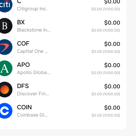
C
$0.00
Citigroup Inc.
$0.00
(%
100.00
)
BX
$0.00
Blackstone Inc.
$0.00
(%
100.00
)
COF
$0.00
Capital One Financial
$0.00
(%
100.00
)
APO
$0.00
Apollo Global Management, Inc.
$0.00
(%
100.00
)
DFS
$0.00
Discover Financial Services
$0.00
(%
100.00
)
COIN
$0.00
Coinbase Global, Inc. Class A Common Stock
$0.00
(%
100.00
)