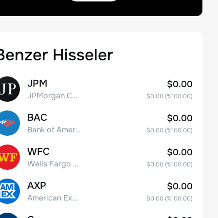
Benzer Hisseler
JPM
$0.00
JPMorgan Chase & Co.
$0.00
(%
100.00
)
BAC
$0.00
Bank of America Corporation
$0.00
(%
100.00
)
WFC
$0.00
Wells Fargo & Co.
$0.00
(%
100.00
)
AXP
$0.00
American Express Company
$0.00
(%
100.00
)