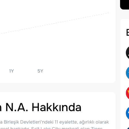
1Y
5Y
 N.A.
Hakkında
irleşik Devletleri'ndeki 11 eyalette, ağırlıklı olarak
esel bankadır. Salt Lake City merkezli olan Zions,