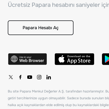
Ücretsiz Papara hesabını saniyeler iç
Papara Hesabı Aç
Bu site Papara Menkul Değerler A.Ş. tarafından hazırlanmıştır. Bur
getiri tercihlerinize uygun olmayabilir. Sadece burada sunulan bilg
halka açık kaynaklardan elde edilmiş olup bu kaynaklardaki bilgil