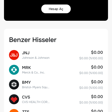
Hesap Aç
Benzer Hisseler
$0.00
JNJ
Johnson & Johnson
$0.00
(%
100.00
)
$0.00
MRK
Merck & Co., Inc.
$0.00
(%
100.00
)
$0.00
BMY
Bristol-Myers Squibb Co.
$0.00
(%
100.00
)
$0.00
CVS
CVS HEALTH CORPORATION
$0.00
(%
100.00
)
$0.00
ZTS