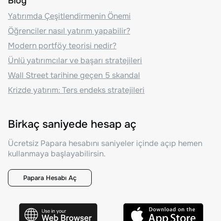
Blog
Yatırımda Çeşitlendirmenin Önemi
Öğrenciler nasıl yatırım yapabilir?
Modern portföy teorisi nedir?
Ünlü yatırımcılar ve başarı stratejileri
Wall Street tarihine geçen 5 skandal
Krizde yatırım: Ters endeks stratejileri
Birkaç saniyede hesap aç
Ücretsiz Papara hesabını saniyeler içinde açıp hemen
kullanmaya başlayabilirsin.
Papara Hesabı Aç