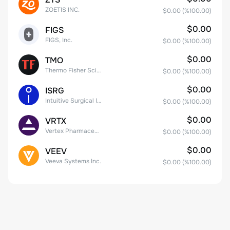
ZOETIS INC.
$0.00
(%
100.00
)
$0.00
FIGS
FIGS, Inc.
$0.00
(%
100.00
)
$0.00
TMO
Thermo Fisher Scientific, Inc.
$0.00
(%
100.00
)
$0.00
ISRG
Intuitive Surgical Inc.
$0.00
(%
100.00
)
$0.00
VRTX
Vertex Pharmaceuticals Inc
$0.00
(%
100.00
)
$0.00
VEEV
Veeva Systems Inc.
$0.00
(%
100.00
)