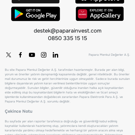
destek@paparainvest.com
0850 335 15 15
Papara Menkul Değerler A.Ş.
Bu site Papara Menkul Değerler A.Ş. tarafından hazırlanmıştır. Burada yer alan bilgi,
yorum ve öneriler yatırım danışmanlığı kapsamında değildir, genel niteliktedir. Bu öneriler
mali durumunuz ile risk ve getiri tercihlerinize uygun olmayabilir. Sadece burada sunulan
bilgilere dayanılarak yatırım kararı verilmesi beklentilerinize uygun sonuçlar
doğurmayabilir. Sunulan bilgiler, güvenilir olduğuna inanılan halka açık kaynaklardan
elde edilmiş olup bu kaynaklardaki bilgilerin hata ve eksikliğinden ve ticari amaçlı
işlemlerde kullanılmasından doğabilecek zararlardan Papara Elektronik Para A.Ş. ve
Papara Menkul Değerler A.Ş. sorumlu değildir.
Çekince Notu
Bu sayfada yer alan raporlar tarafımızca doğruluğu ve güvenilirliği kabul edilmiş
kaynaklar kullanılarak hazırlanmış olup, yatırımcılara kendi oluşturacakları yatırım
kararlarında yardımcı olmayı hedeflemekte ve herhangi bir yatırım aracını alma veya
satma yönünde yatırımcıların kararlarını etkilemeyi amaçlamamaktadır. Yatırımcıların