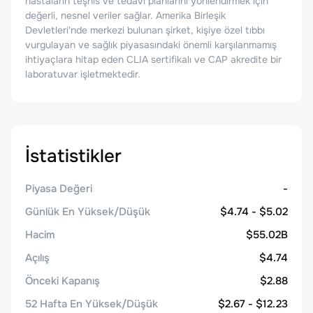
hastaların teşhis ve tedavi planlarını yönlendirmek için
değerli, nesnel veriler sağlar. Amerika Birleşik
Devletleri'nde merkezi bulunan şirket, kişiye özel tıbbı
vurgulayan ve sağlık piyasasındaki önemli karşılanmamış
ihtiyaçlara hitap eden CLIA sertifikalı ve CAP akredite bir
laboratuvar işletmektedir.
İstatistikler
Piyasa Değeri
-
Günlük En Yüksek/Düşük
$4.74 - $5.02
Hacim
$55.02B
Açılış
$4.74
Önceki Kapanış
$2.88
52 Hafta En Yüksek/Düşük
$2.67 - $12.23