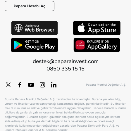
Papara Hesabı Aç
destek@paparainvest.com
0850 335 15 15
Papara Menkul Değerler A.Ş.
Bu site Papara Menkul Değerler A.Ş. tarafından hazırlanmıştır. Burada yer alan bilgi,
yorum ve öneriler yatırım danışmanlığı kapsamında değildir, genel niteliktedir. Bu öneriler
mali durumunuz ile risk ve getiri tercihlerinize uygun olmayabilir. Sadece burada sunulan
bilgilere dayanılarak yatırım kararı verilmesi beklentilerinize uygun sonuçlar
doğurmayabilir. Sunulan bilgiler, güvenilir olduğuna inanılan halka açık kaynaklardan
elde edilmiş olup bu kaynaklardaki bilgilerin hata ve eksikliğinden ve ticari amaçlı
işlemlerde kullanılmasından doğabilecek zararlardan Papara Elektronik Para A.Ş. ve
Papara Menkul Değerler A.Ş. sorumlu değildir.