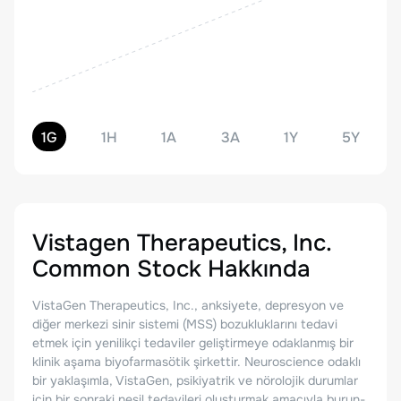
1G
1H
1A
3A
1Y
5Y
Vistagen Therapeutics, Inc.
Common Stock
Hakkında
VistaGen Therapeutics, Inc., anksiyete, depresyon ve
diğer merkezi sinir sistemi (MSS) bozukluklarını tedavi
etmek için yenilikçi tedaviler geliştirmeye odaklanmış bir
klinik aşama biyofarmasötik şirkettir. Neuroscience odaklı
bir yaklaşımla, VistaGen, psikiyatrik ve nörolojik durumlar
için bir sonraki nesil tedavileri oluşturmak amacıyla burun-