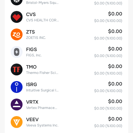
Bristol-Myers Squibb Co.
$0.00
(%
100.00
)
$0.00
CVS
CVS HEALTH CORPORATION
$0.00
(%
100.00
)
$0.00
ZTS
ZOETIS INC.
$0.00
(%
100.00
)
$0.00
FIGS
FIGS, Inc.
$0.00
(%
100.00
)
$0.00
TMO
Thermo Fisher Scientific, Inc.
$0.00
(%
100.00
)
$0.00
ISRG
Intuitive Surgical Inc.
$0.00
(%
100.00
)
$0.00
VRTX
Vertex Pharmaceuticals Inc
$0.00
(%
100.00
)
$0.00
VEEV
Veeva Systems Inc.
$0.00
(%
100.00
)