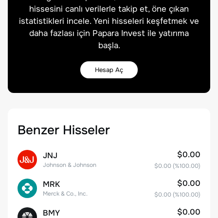
hissesini canlı verilerle takip et, öne çıkan
istatistikleri incele. Yeni hisseleri keşfetmek ve
daha fazlası için Papara Invest ile yatırıma
başla.
Hesap Aç
Benzer Hisseler
$0.00
JNJ
Johnson & Johnson
$0.00
(%
100.00
)
$0.00
MRK
Merck & Co., Inc.
$0.00
(%
100.00
)
$0.00
BMY