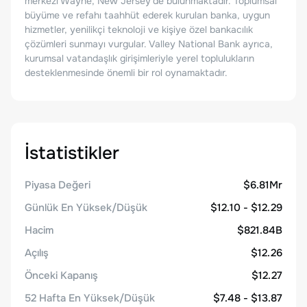
merkezi Wayne, New Jersey'de bulunmaktadır. Toplumsal
büyüme ve refahı taahhüt ederek kurulan banka, uygun
hizmetler, yenilikçi teknoloji ve kişiye özel bankacılık
çözümleri sunmayı vurgular. Valley National Bank ayrıca,
kurumsal vatandaşlık girişimleriyle yerel toplulukların
desteklenmesinde önemli bir rol oynamaktadır.
İstatistikler
Piyasa Değeri
$6.81Mr
Günlük En Yüksek/Düşük
$12.10 - $12.29
Hacim
$821.84B
Açılış
$12.26
Önceki Kapanış
$12.27
52 Hafta En Yüksek/Düşük
$7.48 - $13.87