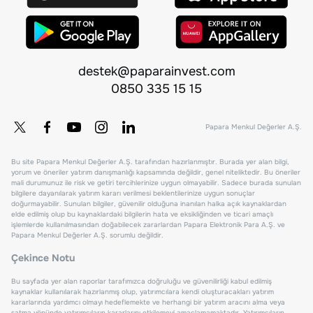
destek@paparainvest.com
0850 335 15 15
Papara Menkul Değerler A.Ş.
Bu site Papara Menkul Değerler A.Ş. tarafından hazırlanmıştır. Burada yer alan bilgi,
yorum ve öneriler yatırım danışmanlığı kapsamında değildir, genel niteliktedir. Bu öneriler
mali durumunuz ile risk ve getiri tercihlerinize uygun olmayabilir. Sadece burada sunulan
bilgilere dayanılarak yatırım kararı verilmesi beklentilerinize uygun sonuçlar
doğurmayabilir. Sunulan bilgiler, güvenilir olduğuna inanılan halka açık kaynaklardan
elde edilmiş olup bu kaynaklardaki bilgilerin hata ve eksikliğinden ve ticari amaçlı
işlemlerde kullanılmasından doğabilecek zararlardan Papara Elektronik Para A.Ş. ve
Papara Menkul Değerler A.Ş. sorumlu değildir.
Çekince Notu
Bu sayfada yer alan raporlar tarafımızca doğruluğu ve güvenilirliği kabul edilmiş
kaynaklar kullanılarak hazırlanmış olup, yatırımcılara kendi oluşturacakları yatırım
kararlarında yardımcı olmayı hedeflemekte ve herhangi bir yatırım aracını alma veya
satma yönünde yatırımcıların kararlarını etkilemeyi amaçlamamaktadır. Yatırımcıların