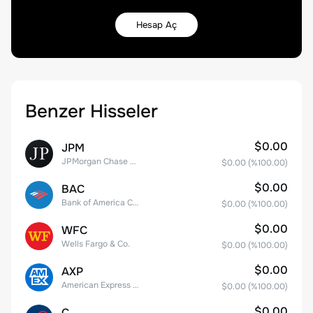
Hesap Aç
Benzer Hisseler
$0.00
JPM
JPMorgan Chase & Co.
$0.00
(%
100.00
)
$0.00
BAC
Bank of America Corporation
$0.00
(%
100.00
)
$0.00
WFC
Wells Fargo & Co.
$0.00
(%
100.00
)
$0.00
AXP
American Express Company
$0.00
(%
100.00
)
$0.00
C