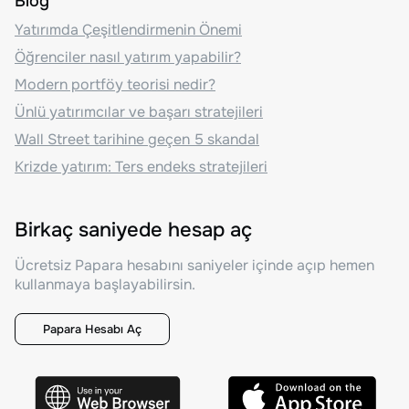
Blog
Yatırımda Çeşitlendirmenin Önemi
Öğrenciler nasıl yatırım yapabilir?
Modern portföy teorisi nedir?
Ünlü yatırımcılar ve başarı stratejileri
Wall Street tarihine geçen 5 skandal
Krizde yatırım: Ters endeks stratejileri
Birkaç saniyede hesap aç
Ücretsiz Papara hesabını saniyeler içinde açıp hemen
kullanmaya başlayabilirsin.
Papara Hesabı Aç