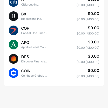
Citigroup Inc.
$0.00
(%
100.00
)
$0.00
BX
Blackstone Inc.
$0.00
(%
100.00
)
$0.00
COF
Capital One Financial
$0.00
(%
100.00
)
$0.00
APO
Apollo Global Management, Inc.
$0.00
(%
100.00
)
$0.00
DFS
Discover Financial Services
$0.00
(%
100.00
)
$0.00
COIN
Coinbase Global, Inc. Class A Common Stock
$0.00
(%
100.00
)