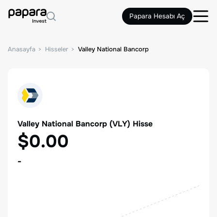
Papara Hesabı Aç
Anasayfa
Hisseler
Valley National Bancorp
Valley National Bancorp
(
VLY
) Hisse
$0.00
-