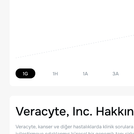
1G
1H
1A
3A
Veracyte, Inc.
Hakkın
Veracyte, kanser ve diğer hastalıklarda klinik sorulara
iyileştirmeye odaklanmış küresel bir genomik tanı şirk