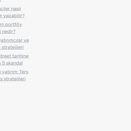
iler nasıl
m yapabilir?
n portföy
i nedir?
atırımcılar ve
 stratejileri
treet tarihine
 5 skandal
 yatırım: Ters
 stratejileri