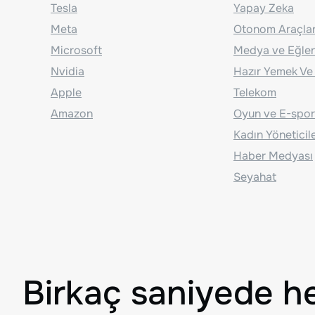
Tesla
Yapay Zeka
Meta
Otonom Araçla
Microsoft
Medya ve Eğle
Nvidia
Hazır Yemek Ve
Apple
Telekom
Amazon
Oyun ve E-spor
Kadın Yöneticil
Haber Medyası
Seyahat
Birkaç saniyede h