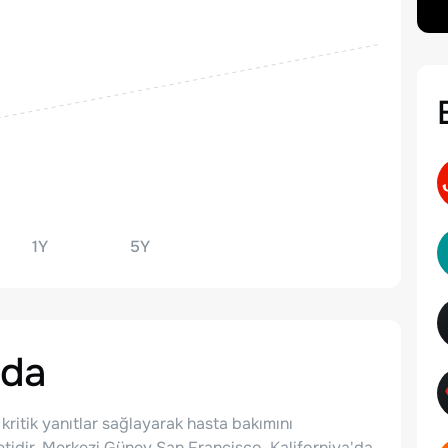
1Y
5Y
da
 kritik yanıtlar sağlayarak hasta bakımını
etidir. Merkezi Güney San Francisco, Kaliforniya'da