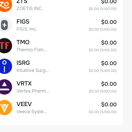
ZTS
$0.00
ZOETIS INC.
$0.00
(%
100.00
)
FIGS
$0.00
FIGS, Inc.
$0.00
(%
100.00
)
TMO
$0.00
Thermo Fisher Scientific, Inc.
$0.00
(%
100.00
)
ISRG
$0.00
Intuitive Surgical Inc.
$0.00
(%
100.00
)
VRTX
$0.00
Vertex Pharmaceuticals Inc
$0.00
(%
100.00
)
VEEV
$0.00
Veeva Systems Inc.
$0.00
(%
100.00
)