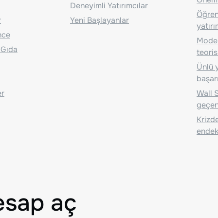
Deneyimli Yatırımcılar
Öğrenc
r
Yeni Başlayanlar
yatırı
nce
Moder
 Gıda
teoris
Ünlü y
başarı
er
Wall S
geçen
Krizde
endeks
esap aç