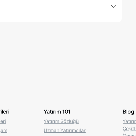
leri
Yatırım 101
Blog
eri
Yatırım Sözlüğü
Yatır
Çeşit
aşam
Uzman Yatırımcılar
Önem