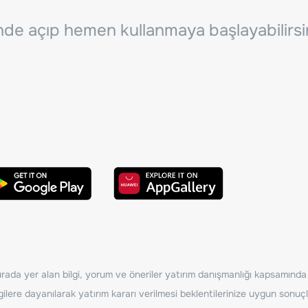
inde açıp hemen kullanmaya başlayabilirsi
ada yer alan bilgi, yorum ve öneriler yatırım danışmanlığı kapsamında de
ilere dayanılarak yatırım kararı verilmesi beklentilerinize uygun sonuçl