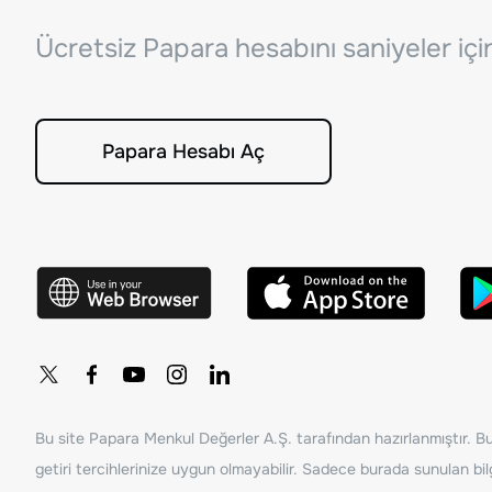
Ücretsiz Papara hesabını saniyeler iç
Papara Hesabı Aç
Bu site Papara Menkul Değerler A.Ş. tarafından hazırlanmıştır. Bur
getiri tercihlerinize uygun olmayabilir. Sadece burada sunulan bilg