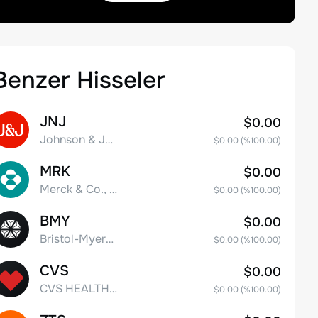
Benzer Hisseler
JNJ
$0.00
Johnson & Johnson
$0.00
(%
100.00
)
MRK
$0.00
Merck & Co., Inc.
$0.00
(%
100.00
)
BMY
$0.00
Bristol-Myers Squibb Co.
$0.00
(%
100.00
)
CVS
$0.00
CVS HEALTH CORPORATION
$0.00
(%
100.00
)