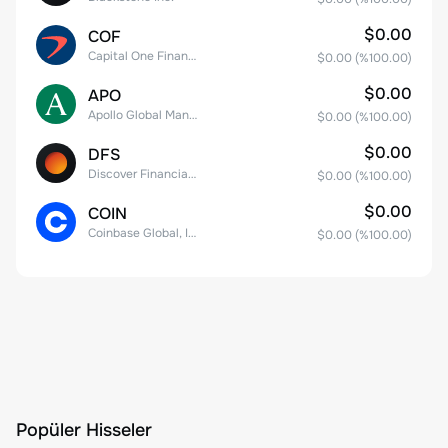
$0.00
COF
Capital One Financial
$0.00
(%
100.00
)
$0.00
APO
Apollo Global Management, Inc.
$0.00
(%
100.00
)
$0.00
DFS
Discover Financial Services
$0.00
(%
100.00
)
$0.00
COIN
Coinbase Global, Inc. Class A Common Stock
$0.00
(%
100.00
)
Popüler Hisseler