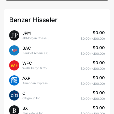
Benzer Hisseler
$0.00
JPM
JPMorgan Chase & Co.
$0.00
(%
100.00
)
$0.00
BAC
Bank of America Corporation
$0.00
(%
100.00
)
$0.00
WFC
Wells Fargo & Co.
$0.00
(%
100.00
)
$0.00
AXP
American Express Company
$0.00
(%
100.00
)
$0.00
C
Citigroup Inc.
$0.00
(%
100.00
)
$0.00
BX
Blackstone Inc.
$0.00
(%
100.00
)