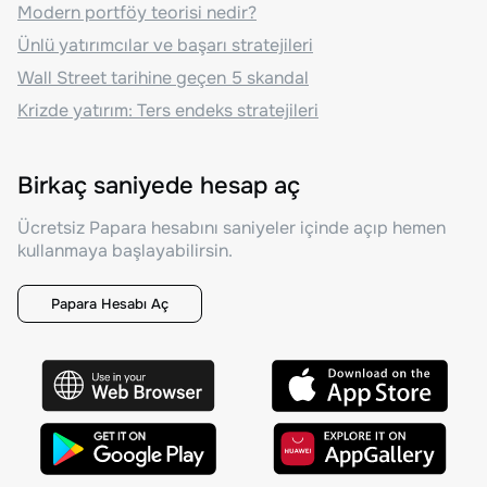
Modern portföy teorisi nedir?
Ünlü yatırımcılar ve başarı stratejileri
Wall Street tarihine geçen 5 skandal
Krizde yatırım: Ters endeks stratejileri
Birkaç saniyede hesap aç
Ücretsiz Papara hesabını saniyeler içinde açıp hemen
kullanmaya başlayabilirsin.
Papara Hesabı Aç