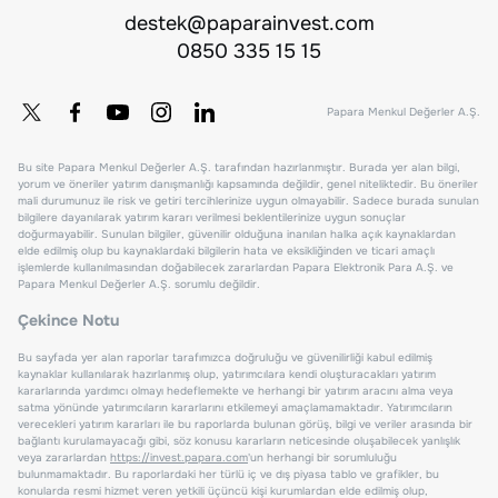
destek@paparainvest.com
0850 335 15 15
Papara Menkul Değerler A.Ş.
Bu site Papara Menkul Değerler A.Ş. tarafından hazırlanmıştır. Burada yer alan bilgi,
yorum ve öneriler yatırım danışmanlığı kapsamında değildir, genel niteliktedir. Bu öneriler
mali durumunuz ile risk ve getiri tercihlerinize uygun olmayabilir. Sadece burada sunulan
bilgilere dayanılarak yatırım kararı verilmesi beklentilerinize uygun sonuçlar
doğurmayabilir. Sunulan bilgiler, güvenilir olduğuna inanılan halka açık kaynaklardan
elde edilmiş olup bu kaynaklardaki bilgilerin hata ve eksikliğinden ve ticari amaçlı
işlemlerde kullanılmasından doğabilecek zararlardan Papara Elektronik Para A.Ş. ve
Papara Menkul Değerler A.Ş. sorumlu değildir.
Çekince Notu
Bu sayfada yer alan raporlar tarafımızca doğruluğu ve güvenilirliği kabul edilmiş
kaynaklar kullanılarak hazırlanmış olup, yatırımcılara kendi oluşturacakları yatırım
kararlarında yardımcı olmayı hedeflemekte ve herhangi bir yatırım aracını alma veya
satma yönünde yatırımcıların kararlarını etkilemeyi amaçlamamaktadır. Yatırımcıların
verecekleri yatırım kararları ile bu raporlarda bulunan görüş, bilgi ve veriler arasında bir
bağlantı kurulamayacağı gibi, söz konusu kararların neticesinde oluşabilecek yanlışlık
veya zararlardan
https://invest.papara.com
'un herhangi bir sorumluluğu
bulunmamaktadır. Bu raporlardaki her türlü iç ve dış piyasa tablo ve grafikler, bu
konularda resmi hizmet veren yetkili üçüncü kişi kurumlardan elde edilmiş olup,