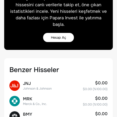
hissesini canlı verilerle takip et, öne çıkan
istatistikleri incele. Yeni hisseleri keşfetmek ve
daha fazlası için Papara Invest ile yatırıma
başla.
Hesap Aç
Benzer Hisseler
$0.00
JNJ
Johnson & Johnson
$0.00
(%
100.00
)
$0.00
MRK
Merck & Co., Inc.
$0.00
(%
100.00
)
$0.00
BMY