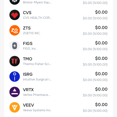
Bristol-Myers Squibb Co.
$0.00
(%
100.00
)
$0.00
CVS
CVS HEALTH CORPORATION
$0.00
(%
100.00
)
$0.00
ZTS
ZOETIS INC.
$0.00
(%
100.00
)
$0.00
FIGS
FIGS, Inc.
$0.00
(%
100.00
)
$0.00
TMO
Thermo Fisher Scientific, Inc.
$0.00
(%
100.00
)
$0.00
ISRG
Intuitive Surgical Inc.
$0.00
(%
100.00
)
$0.00
VRTX
Vertex Pharmaceuticals Inc
$0.00
(%
100.00
)
$0.00
VEEV
Veeva Systems Inc.
$0.00
(%
100.00
)