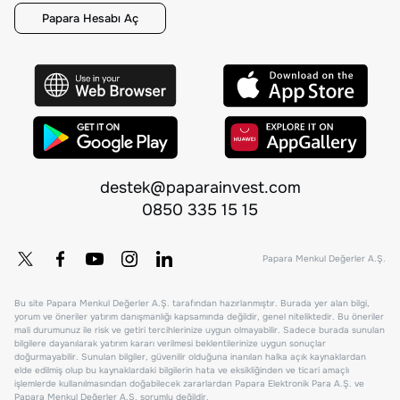
Papara Hesabı Aç
destek@paparainvest.com
0850 335 15 15
Papara Menkul Değerler A.Ş.
Bu site Papara Menkul Değerler A.Ş. tarafından hazırlanmıştır. Burada yer alan bilgi,
yorum ve öneriler yatırım danışmanlığı kapsamında değildir, genel niteliktedir. Bu öneriler
mali durumunuz ile risk ve getiri tercihlerinize uygun olmayabilir. Sadece burada sunulan
bilgilere dayanılarak yatırım kararı verilmesi beklentilerinize uygun sonuçlar
doğurmayabilir. Sunulan bilgiler, güvenilir olduğuna inanılan halka açık kaynaklardan
elde edilmiş olup bu kaynaklardaki bilgilerin hata ve eksikliğinden ve ticari amaçlı
işlemlerde kullanılmasından doğabilecek zararlardan Papara Elektronik Para A.Ş. ve
Papara Menkul Değerler A.Ş. sorumlu değildir.