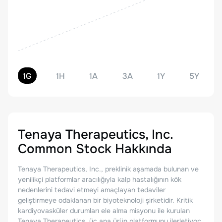
1G
1H
1A
3A
1Y
5Y
Tenaya Therapeutics, Inc.
Common Stock
Hakkında
Tenaya Therapeutics, Inc., preklinik aşamada bulunan ve
yenilikçi platformlar aracılığıyla kalp hastalığının kök
nedenlerini tedavi etmeyi amaçlayan tedaviler
geliştirmeye odaklanan bir biyoteknoloji şirketidir. Kritik
kardiyovasküler durumları ele alma misyonu ile kurulan
Tenaya Therapeutics, üç ana ürün platformunu ilerletiyor: