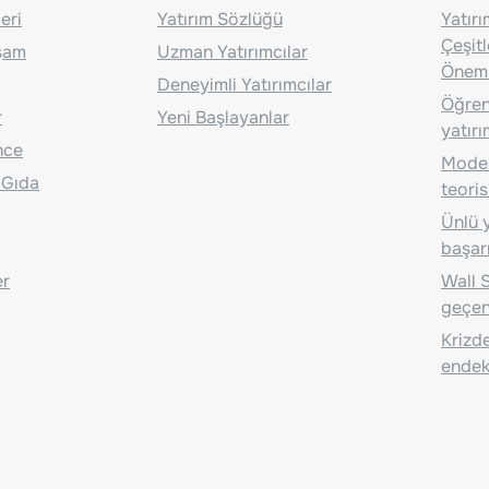
eri
Yatırım Sözlüğü
Yatır
Çeşit
aşam
Uzman Yatırımcılar
Önem
Deneyimli Yatırımcılar
Öğrenc
r
Yeni Başlayanlar
yatırı
nce
Moder
 Gıda
teoris
Ünlü y
başarı
er
Wall S
geçen
Krizde
endeks