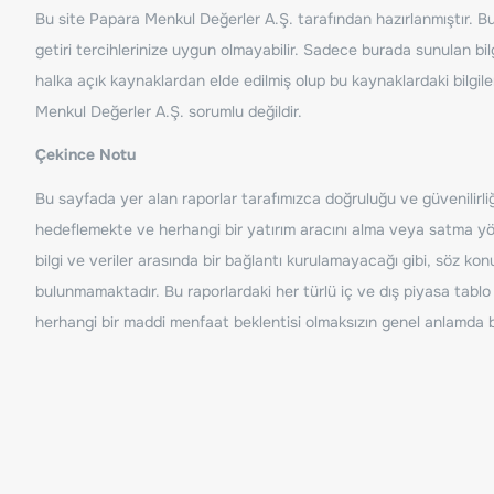
Bu site Papara Menkul Değerler A.Ş. tarafından hazırlanmıştır. Bur
getiri tercihlerinize uygun olmayabilir. Sadece burada sunulan bilg
halka açık kaynaklardan elde edilmiş olup bu kaynaklardaki bilgil
Menkul Değerler A.Ş. sorumlu değildir.
Çekince Notu
Bu sayfada yer alan raporlar tarafımızca doğruluğu ve güvenilirliği
hedeflemekte ve herhangi bir yatırım aracını alma veya satma yönü
bilgi ve veriler arasında bir bağlantı kurulamayacağı gibi, söz ko
bulunmamaktadır. Bu raporlardaki her türlü iç ve dış piyasa tablo 
herhangi bir maddi menfaat beklentisi olmaksızın genel anlamda bil