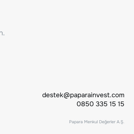
n.
destek@paparainvest.com
0850 335 15 15
Papara Menkul Değerler A.Ş.