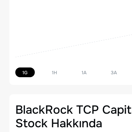
1G
1H
1A
3A
BlackRock TCP Capi
Stock
Hakkında