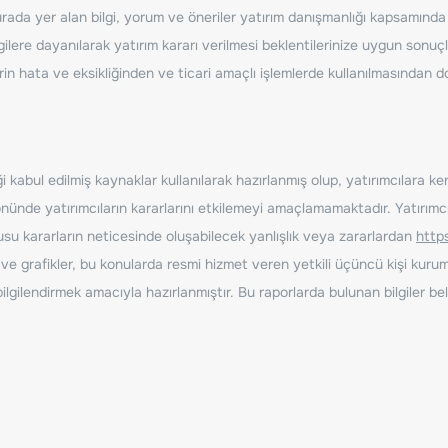
ada yer alan bilgi, yorum ve öneriler yatırım danışmanlığı kapsamında de
ilere dayanılarak yatırım kararı verilmesi beklentilerinize uygun sonuçl
erin hata ve eksikliğinden ve ticari amaçlı işlemlerde kullanılmasında
 kabul edilmiş kaynaklar kullanılarak hazırlanmış olup, yatırımcılara ke
nde yatırımcıların kararlarını etkilemeyi amaçlamamaktadır. Yatırımcıla
nusu kararların neticesinde oluşabilecek yanlışlık veya zararlardan
http
ve grafikler, bu konularda resmi hizmet veren yetkili üçüncü kişi kurum
gilendirmek amacıyla hazırlanmıştır. Bu raporlarda bulunan bilgiler bell