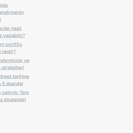
ımda
lendirmenin
i
iler nasıl
m yapabilir?
n portföy
i nedir?
atırımcılar ve
 stratejileri
treet tarihine
 5 skandal
 yatırım: Ters
 stratejileri