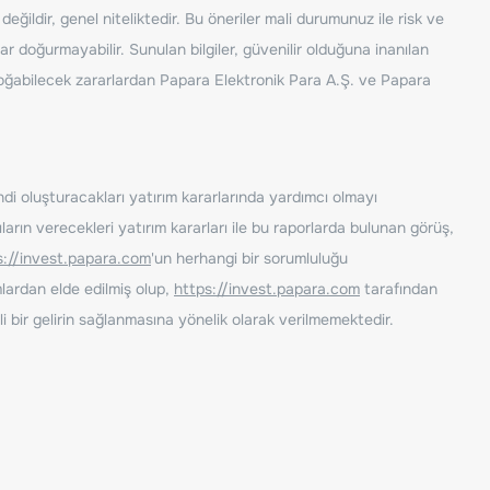
ğildir, genel niteliktedir. Bu öneriler mali durumunuz ile risk ve
ar doğurmayabilir. Sunulan bilgiler, güvenilir olduğuna inanılan
n doğabilecek zararlardan Papara Elektronik Para A.Ş. ve Papara
ndi oluşturacakları yatırım kararlarında yardımcı olmayı
rın verecekleri yatırım kararları ile bu raporlarda bulunan görüş,
s://invest.papara.com
'un herhangi bir sorumluluğu
lardan elde edilmiş olup,
https://invest.papara.com
tarafından
i bir gelirin sağlanmasına yönelik olarak verilmemektedir.