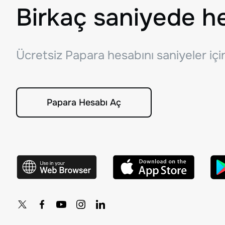
Birkaç saniyede h
Ücretsiz Papara hesabını saniyeler iç
Papara Hesabı Aç