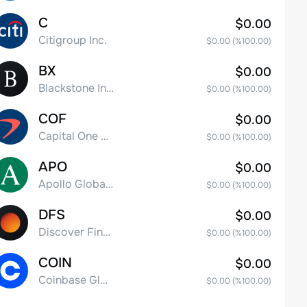
C
$0.00
Citigroup Inc.
$0.00
(%
100.00
)
BX
$0.00
Blackstone Inc.
$0.00
(%
100.00
)
COF
$0.00
Capital One Financial
$0.00
(%
100.00
)
APO
$0.00
Apollo Global Management, Inc.
$0.00
(%
100.00
)
DFS
$0.00
Discover Financial Services
$0.00
(%
100.00
)
COIN
$0.00
Coinbase Global, Inc. Class A Common Stock
$0.00
(%
100.00
)