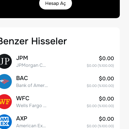
Hesap Aç
Benzer Hisseler
JPM
$0.00
JPMorgan Chase & Co.
$0.00
(%
100.00
)
BAC
$0.00
Bank of America Corporation
$0.00
(%
100.00
)
WFC
$0.00
Wells Fargo & Co.
$0.00
(%
100.00
)
AXP
$0.00
American Express Company
$0.00
(%
100.00
)