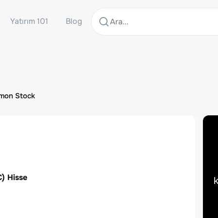
Yatırım 101
Blog
mmon Stock
C
) Hisse
k