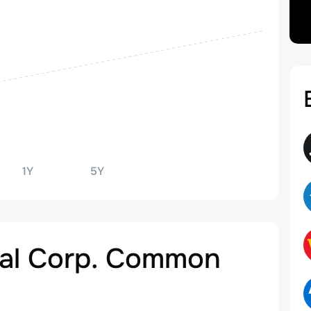
1Y
5Y
tal Corp. Common