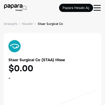
Papara Hesabı Aç
Anasayfa
Hisseler
Staar Surgical Co
Staar Surgical Co
(
STAA
) Hisse
$0.00
-