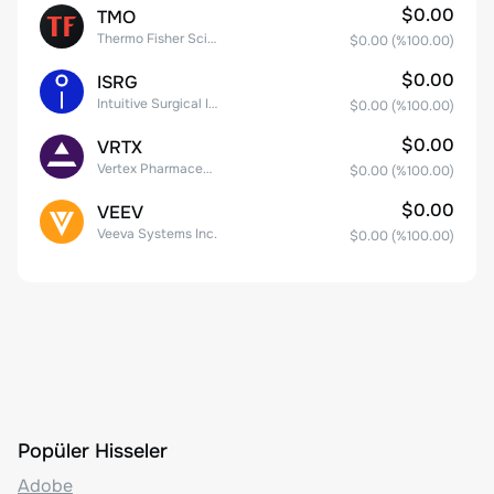
$0.00
TMO
Thermo Fisher Scientific, Inc.
$0.00
(%
100.00
)
$0.00
ISRG
Intuitive Surgical Inc.
$0.00
(%
100.00
)
$0.00
VRTX
Vertex Pharmaceuticals Inc
$0.00
(%
100.00
)
$0.00
VEEV
Veeva Systems Inc.
$0.00
(%
100.00
)
Popüler Hisseler
Adobe