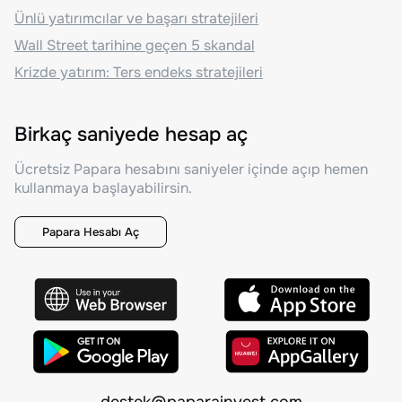
Ünlü yatırımcılar ve başarı stratejileri
Wall Street tarihine geçen 5 skandal
Krizde yatırım: Ters endeks stratejileri
Birkaç saniyede hesap aç
Ücretsiz Papara hesabını saniyeler içinde açıp hemen
kullanmaya başlayabilirsin.
Papara Hesabı Aç
destek@paparainvest.com