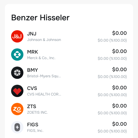
Benzer Hisseler
$0.00
JNJ
Johnson & Johnson
$0.00
(%
100.00
)
$0.00
MRK
Merck & Co., Inc.
$0.00
(%
100.00
)
$0.00
BMY
Bristol-Myers Squibb Co.
$0.00
(%
100.00
)
$0.00
CVS
CVS HEALTH CORPORATION
$0.00
(%
100.00
)
$0.00
ZTS
ZOETIS INC.
$0.00
(%
100.00
)
$0.00
FIGS
FIGS, Inc.
$0.00
(%
100.00
)