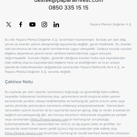
0850 335 15 15
Papara Menkul Değerler A.Ş.
Bu site Papara Menkul Değerler A.Ş. tarafından hazırlanmıştır. Burada yer alan bilgi,
yorum ve öneriler yatırım danışmanlığı kapsamında değildir, genel niteliktedir. Bu öneriler
mali durumunuz ile risk ve getiri tercihlerinize uygun olmayabilir. Sadece burada sunulan
bilgilere dayanılarak yatırım kararı verilmesi beklentilerinize uygun sonuçlar
doğurmayabilir. Sunulan bilgiler, güvenilir olduğuna inanılan halka açık kaynaklardan
elde edilmiş olup bu kaynaklardaki bilgilerin hata ve eksikliğinden ve ticari amaçlı
işlemlerde kullanılmasından doğabilecek zararlardan Papara Elektronik Para A.Ş. ve
Papara Menkul Değerler A.Ş. sorumlu değildir.
Çekince Notu
Bu sayfada yer alan raporlar tarafımızca doğruluğu ve güvenilirliği kabul edilmiş
kaynaklar kullanılarak hazırlanmış olup, yatırımcılara kendi oluşturacakları yatırım
kararlarında yardımcı olmayı hedeflemekte ve herhangi bir yatırım aracını alma veya
satma yönünde yatırımcıların kararlarını etkilemeyi amaçlamamaktadır. Yatırımcıların
verecekleri yatırım kararları ile bu raporlarda bulunan görüş, bilgi ve veriler arasında bir
bağlantı kurulamayacağı gibi, söz konusu kararların neticesinde oluşabilecek yanlışlık
veya zararlardan
https://invest.papara.com
'un herhangi bir sorumluluğu
bulunmamaktadır. Bu raporlardaki her türlü iç ve dış piyasa tablo ve grafikler, bu
konularda resmi hizmet veren yetkili üçüncü kişi kurumlardan elde edilmiş olup,
https://invest.papara.com
tarafından herhangi bir maddi menfaat beklentisi olmaksızın