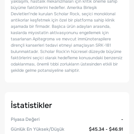
yaklaşımı, hastalık mekanizmaları için kritik öneme sahip
büyüme faktörlerini hedefler. Amerika Birleşik
Devletleri'nde kurulan Scholar Rock, seçici monoklonal
antikorlar keşfetmek için özel bir platforma sahip klinik
aşamada bir firmadır. Başlıca ürün adayları arasında,
kaslarda miyostatin aktivasyonunu engellemek için
tasarlanan Apitegroma ve mevcut immünoterapilere
dirençli kanserleri tedavi etmeyi amaçlayan SRK-181
bulunmaktadır. Scholar Rock'ın hücresel düzeyde büyüme
faktörlerini seçici olarak hedefleme konusundaki benzersiz
odaklanması, önemli tıbbi zorlukların üstesinden etkili bir
şekilde gelme potansiyeline sahiptir.
İstatistikler
Piyasa Değeri
-
Günlük En Yüksek/Düşük
$45.34 - $46.91