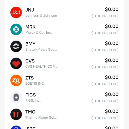
$0.00
JNJ
Johnson & Johnson
$0.00
(%
100.00
)
$0.00
MRK
Merck & Co., Inc.
$0.00
(%
100.00
)
$0.00
BMY
Bristol-Myers Squibb Co.
$0.00
(%
100.00
)
$0.00
CVS
CVS HEALTH CORPORATION
$0.00
(%
100.00
)
$0.00
ZTS
ZOETIS INC.
$0.00
(%
100.00
)
$0.00
FIGS
FIGS, Inc.
$0.00
(%
100.00
)
$0.00
TMO
Thermo Fisher Scientific, Inc.
$0.00
(%
100.00
)
$0.00
ISRG