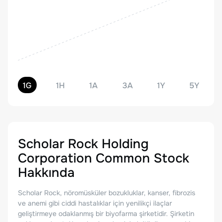
1G
1H
1A
3A
1Y
5Y
Scholar Rock Holding
Corporation Common Stock
Hakkında
Scholar Rock, nöromüsküler bozukluklar, kanser, fibrozis
ve anemi gibi ciddi hastalıklar için yenilikçi ilaçlar
geliştirmeye odaklanmış bir biyofarma şirketidir. Şirketin