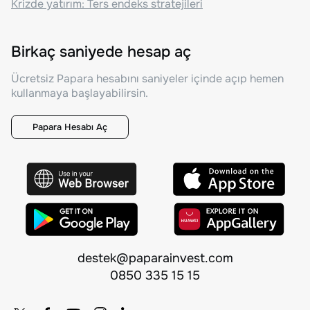
Krizde yatırım: Ters endeks stratejileri
Birkaç saniyede hesap aç
Ücretsiz Papara hesabını saniyeler içinde açıp hemen
kullanmaya başlayabilirsin.
Papara Hesabı Aç
destek@paparainvest.com
0850 335 15 15