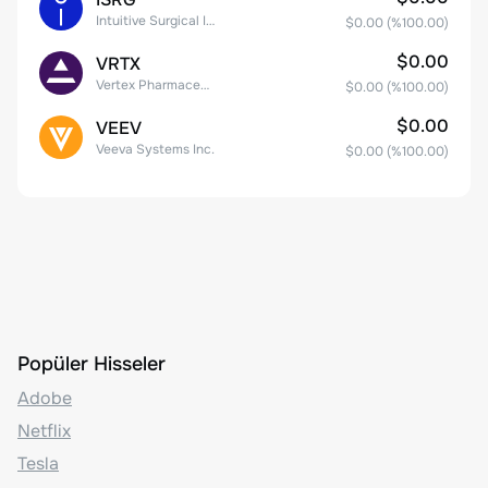
Intuitive Surgical Inc.
$0.00
(%
100.00
)
$0.00
VRTX
Vertex Pharmaceuticals Inc
$0.00
(%
100.00
)
$0.00
VEEV
Veeva Systems Inc.
$0.00
(%
100.00
)
Popüler Hisseler
Adobe
Netflix
Tesla