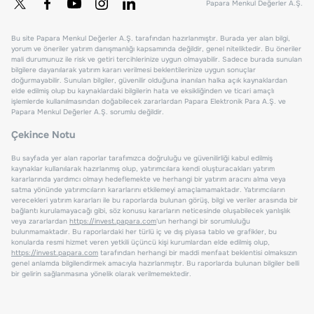
Papara Menkul Değerler A.Ş.
Bu site Papara Menkul Değerler A.Ş. tarafından hazırlanmıştır. Burada yer alan bilgi,
yorum ve öneriler yatırım danışmanlığı kapsamında değildir, genel niteliktedir. Bu öneriler
mali durumunuz ile risk ve getiri tercihlerinize uygun olmayabilir. Sadece burada sunulan
bilgilere dayanılarak yatırım kararı verilmesi beklentilerinize uygun sonuçlar
doğurmayabilir. Sunulan bilgiler, güvenilir olduğuna inanılan halka açık kaynaklardan
elde edilmiş olup bu kaynaklardaki bilgilerin hata ve eksikliğinden ve ticari amaçlı
işlemlerde kullanılmasından doğabilecek zararlardan Papara Elektronik Para A.Ş. ve
Papara Menkul Değerler A.Ş. sorumlu değildir.
Çekince Notu
Bu sayfada yer alan raporlar tarafımızca doğruluğu ve güvenilirliği kabul edilmiş
kaynaklar kullanılarak hazırlanmış olup, yatırımcılara kendi oluşturacakları yatırım
kararlarında yardımcı olmayı hedeflemekte ve herhangi bir yatırım aracını alma veya
satma yönünde yatırımcıların kararlarını etkilemeyi amaçlamamaktadır. Yatırımcıların
verecekleri yatırım kararları ile bu raporlarda bulunan görüş, bilgi ve veriler arasında bir
bağlantı kurulamayacağı gibi, söz konusu kararların neticesinde oluşabilecek yanlışlık
veya zararlardan
https://invest.papara.com
'un herhangi bir sorumluluğu
bulunmamaktadır. Bu raporlardaki her türlü iç ve dış piyasa tablo ve grafikler, bu
konularda resmi hizmet veren yetkili üçüncü kişi kurumlardan elde edilmiş olup,
https://invest.papara.com
tarafından herhangi bir maddi menfaat beklentisi olmaksızın
genel anlamda bilgilendirmek amacıyla hazırlanmıştır. Bu raporlarda bulunan bilgiler belli
bir gelirin sağlanmasına yönelik olarak verilmemektedir.