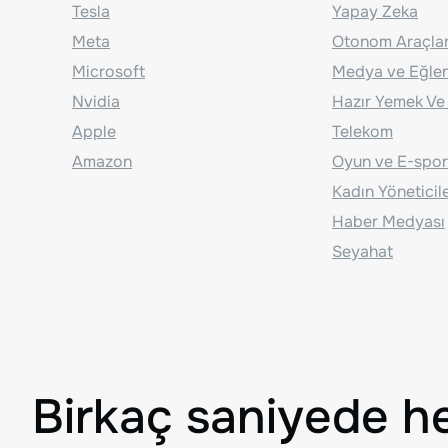
Tesla
Yapay Zeka
Meta
Otonom Araçla
Microsoft
Medya ve Eğle
Nvidia
Hazır Yemek Ve
Apple
Telekom
Amazon
Oyun ve E-spor
Kadın Yöneticil
Haber Medyası
Seyahat
Birkaç saniyede h