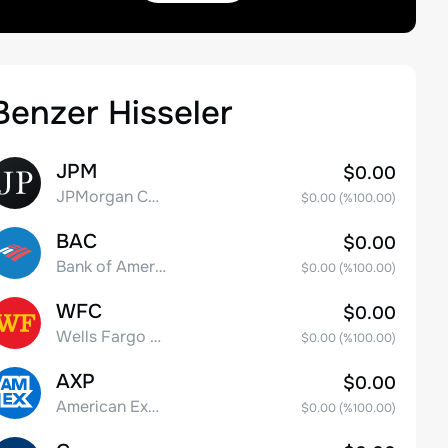
Benzer Hisseler
JPM
$0.00
JPMorgan Chase & Co.
$0.00
(%
100.00
)
BAC
$0.00
Bank of America Corporation
$0.00
(%
100.00
)
WFC
$0.00
Wells Fargo & Co.
$0.00
(%
100.00
)
AXP
$0.00
American Express Company
$0.00
(%
100.00
)