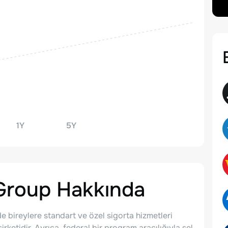
1Y
5Y
 Group
Hakkında
e bireylere standart ve özel sigorta hizmetleri
rketidir. Ayrıca, federal bir program aracılığıyla sel