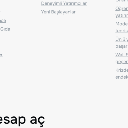
Deneyimli Yatırımcılar
Öğrenc
r
Yeni Başlayanlar
yatırı
nce
Moder
 Gıda
teoris
Ünlü y
başarı
er
Wall S
geçen
Krizde
endeks
esap aç