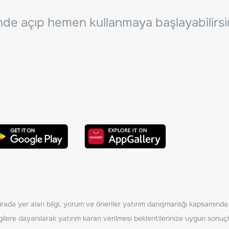
inde açıp hemen kullanmaya başlayabilirsi
ada yer alan bilgi, yorum ve öneriler yatırım danışmanlığı kapsamında de
ilere dayanılarak yatırım kararı verilmesi beklentilerinize uygun sonuçl