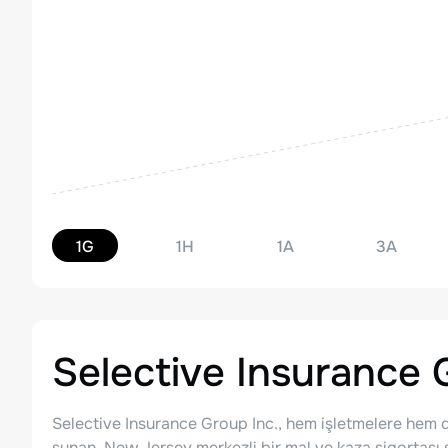
1G
1H
1A
3A
Selective Insurance
Selective Insurance Group Inc., hem işletmelere hem d
sunan, New Jersey merkezli bir mal ve kaza sigortası şi