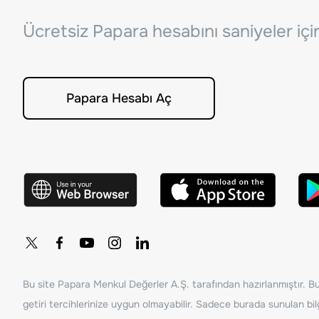
Ücretsiz Papara hesabını saniyeler iç
Papara Hesabı Aç
Bu site Papara Menkul Değerler A.Ş. tarafından hazırlanmıştır. Bur
getiri tercihlerinize uygun olmayabilir. Sadece burada sunulan bilg