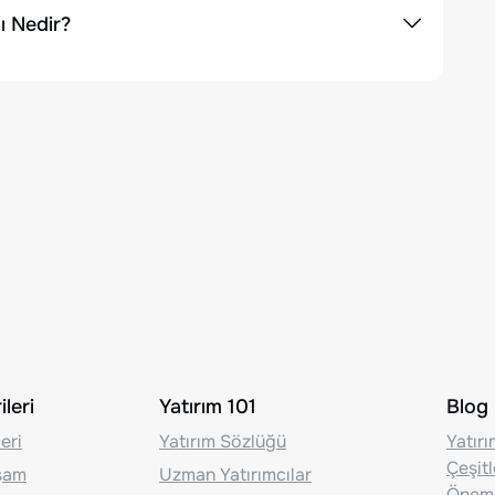
ı Nedir?
leri
Yatırım 101
Blog
eri
Yatırım Sözlüğü
Yatır
Çeşit
aşam
Uzman Yatırımcılar
Önem