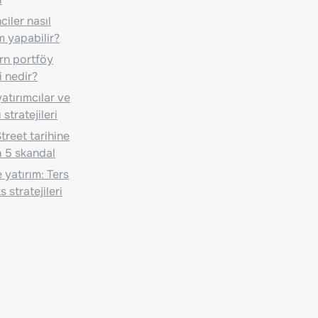
iler nasıl
m yapabilir?
n portföy
i nedir?
atırımcılar ve
 stratejileri
treet tarihine
 5 skandal
 yatırım: Ters
 stratejileri