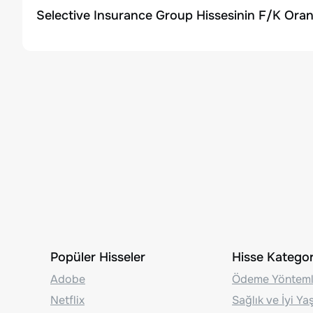
Selective Insurance Group Hissesinin F/K Oran
Popüler Hisseler
Hisse Kategori
Adobe
Ödeme Yönteml
Netflix
Sağlık ve İyi Y