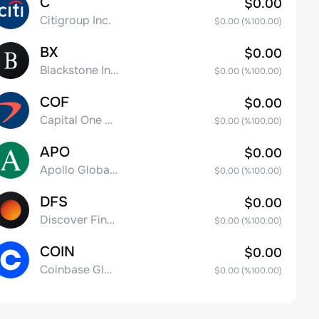
C
$0.00
Citigroup Inc.
$0.00
(%
100.00
)
BX
$0.00
Blackstone Inc.
$0.00
(%
100.00
)
COF
$0.00
Capital One Financial
$0.00
(%
100.00
)
APO
$0.00
Apollo Global Management, Inc.
$0.00
(%
100.00
)
DFS
$0.00
Discover Financial Services
$0.00
(%
100.00
)
COIN
$0.00
Coinbase Global, Inc. Class A Common Stock
$0.00
(%
100.00
)