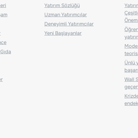
eri
Yatırım Sözlüğü
Yatır
Çeşit
aşam
Uzman Yatırımcılar
Önem
Deneyimli Yatırımcılar
Öğrenc
r
Yeni Başlayanlar
yatırı
nce
Moder
 Gıda
teoris
Ünlü y
başarı
er
Wall S
geçen
Krizde
endeks