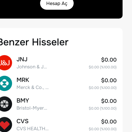
Hesap Aç
Benzer Hisseler
JNJ
$0.00
Johnson & Johnson
$0.00
(%
100.00
)
MRK
$0.00
Merck & Co., Inc.
$0.00
(%
100.00
)
BMY
$0.00
Bristol-Myers Squibb Co.
$0.00
(%
100.00
)
CVS
$0.00
CVS HEALTH CORPORATION
$0.00
(%
100.00
)