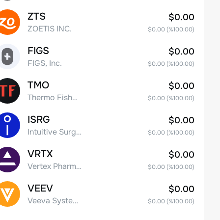
ZTS
$0.00
ZOETIS INC.
$0.00
(%
100.00
)
FIGS
$0.00
FIGS, Inc.
$0.00
(%
100.00
)
TMO
$0.00
Thermo Fisher Scientific, Inc.
$0.00
(%
100.00
)
ISRG
$0.00
Intuitive Surgical Inc.
$0.00
(%
100.00
)
VRTX
$0.00
Vertex Pharmaceuticals Inc
$0.00
(%
100.00
)
VEEV
$0.00
Veeva Systems Inc.
$0.00
(%
100.00
)