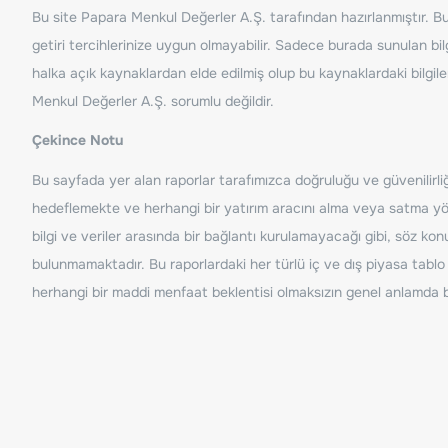
Bu site Papara Menkul Değerler A.Ş. tarafından hazırlanmıştır. Bur
getiri tercihlerinize uygun olmayabilir. Sadece burada sunulan bilg
halka açık kaynaklardan elde edilmiş olup bu kaynaklardaki bilgil
Menkul Değerler A.Ş. sorumlu değildir.
Çekince Notu
Bu sayfada yer alan raporlar tarafımızca doğruluğu ve güvenilirliği
hedeflemekte ve herhangi bir yatırım aracını alma veya satma yönü
bilgi ve veriler arasında bir bağlantı kurulamayacağı gibi, söz ko
bulunmamaktadır. Bu raporlardaki her türlü iç ve dış piyasa tablo 
herhangi bir maddi menfaat beklentisi olmaksızın genel anlamda bil