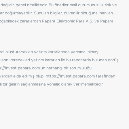
ğildir, genel niteliktedir. Bu öneriler mali durumunuz ile risk ve
ar doğurmayabilir. Sunulan bilgiler, güvenilir olduğuna inanılan
n doğabilecek zararlardan Papara Elektronik Para A.Ş. ve Papara
ndi oluşturacakları yatırım kararlarında yardımcı olmayı
rın verecekleri yatırım kararları ile bu raporlarda bulunan görüş,
s://invest.papara.com
'un herhangi bir sorumluluğu
lardan elde edilmiş olup,
https://invest.papara.com
tarafından
i bir gelirin sağlanmasına yönelik olarak verilmemektedir.