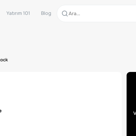
Yatırım 101
Blog
tock
e
v