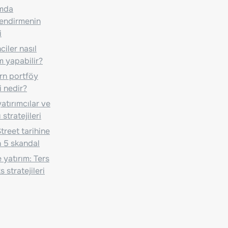
ımda
lendirmenin
i
iler nasıl
m yapabilir?
n portföy
i nedir?
atırımcılar ve
 stratejileri
treet tarihine
 5 skandal
 yatırım: Ters
 stratejileri