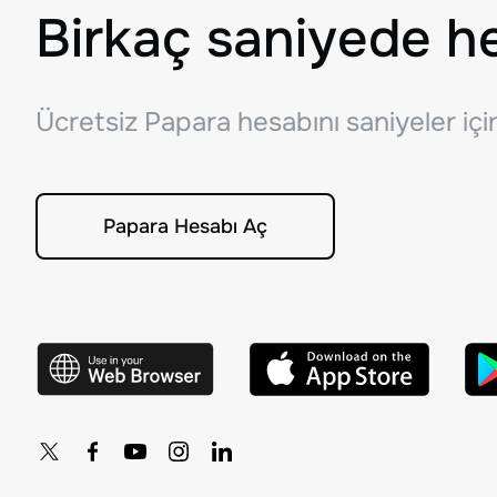
Birkaç saniyede h
Ücretsiz Papara hesabını saniyeler iç
Papara Hesabı Aç