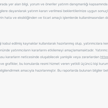
ada yer alan bilgi, yorum ve öneriler yatırım danışmanlığı kapsamında de
ilere dayanılarak yatırım kararı verilmesi beklentilerinize uygun sonuçl
erin hata ve eksikliğinden ve ticari amaçlı işlemlerde kullanılmasında
 kabul edilmiş kaynaklar kullanılarak hazırlanmış olup, yatırımcılara ke
nde yatırımcıların kararlarını etkilemeyi amaçlamamaktadır. Yatırımcıla
nusu kararların neticesinde oluşabilecek yanlışlık veya zararlardan
http
ve grafikler, bu konularda resmi hizmet veren yetkili üçüncü kişi kurum
gilendirmek amacıyla hazırlanmıştır. Bu raporlarda bulunan bilgiler bell