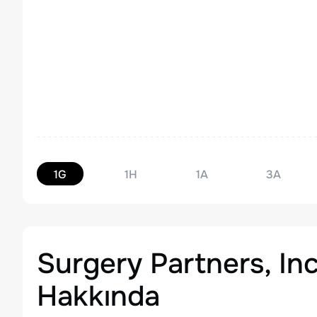
1G
1H
1A
3A
Surgery Partners, I
Hakkında