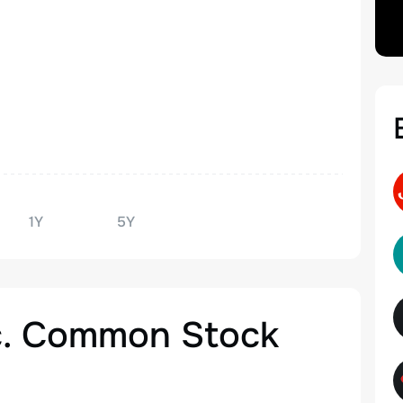
1Y
5Y
nc. Common Stock