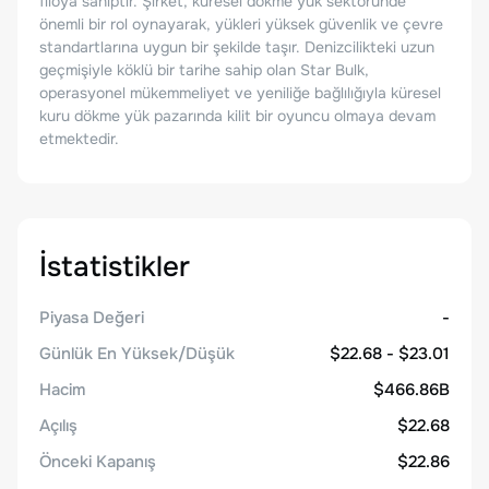
filoya sahiptir. Şirket, küresel dökme yük sektöründe
önemli bir rol oynayarak, yükleri yüksek güvenlik ve çevre
standartlarına uygun bir şekilde taşır. Denizcilikteki uzun
geçmişiyle köklü bir tarihe sahip olan Star Bulk,
operasyonel mükemmeliyet ve yeniliğe bağlılığıyla küresel
kuru dökme yük pazarında kilit bir oyuncu olmaya devam
etmektedir.
İstatistikler
Piyasa Değeri
-
Günlük En Yüksek/Düşük
$22.68 - $23.01
Hacim
$466.86B
Açılış
$22.68
Önceki Kapanış
$22.86