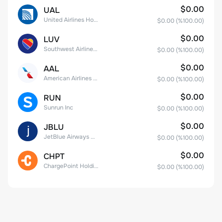
$0.00
UAL
United Airlines Holdings, Inc. Common Stock
$0.00
(%
100.00
)
$0.00
LUV
Southwest Airlines Co.
$0.00
(%
100.00
)
$0.00
AAL
American Airlines Group Inc.
$0.00
(%
100.00
)
$0.00
RUN
Sunrun Inc
$0.00
(%
100.00
)
$0.00
JBLU
JetBlue Airways Corp
$0.00
(%
100.00
)
$0.00
CHPT
ChargePoint Holdings, Inc.
$0.00
(%
100.00
)