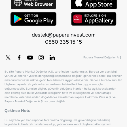
destek@paparainvest.com
0850 335 15 15
Papara Menkul Değerler A.Ş.
Bu site Papara Menkul Değerler A.Ş. tarafından hazırlanmıştır. Burada yer alan bilgi,
yorum ve öneriler yatırım danışmanlığı kapsamında değildir, genel niteliktedir. Bu öneriler
mali durumunuz ile risk ve getiri tercihlerinize uygun olmayabilir. Sadece burada sunulan
bilgilere dayanılarak yatırım kararı verilmesi beklentilerinize uygun sonuçlar
doğurmayabilir. Sunulan bilgiler, güvenilir olduğuna inanılan halka açık kaynaklardan
elde edilmiş olup bu kaynaklardaki bilgilerin hata ve eksikliğinden ve ticari amaçlı
işlemlerde kullanılmasından doğabilecek zararlardan Papara Elektronik Para A.Ş. ve
Papara Menkul Değerler A.Ş. sorumlu değildir.
Çekince Notu
Bu sayfada yer alan raporlar tarafımızca doğruluğu ve güvenilirliği kabul edilmiş
kaynaklar kullanılarak hazırlanmış olup, yatırımcılara kendi oluşturacakları yatırım