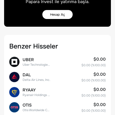
Papara Invest ile yatırıma başla.
Hesap Aç
Benzer Hisseler
$0.00
UBER
Uber Technologies, Inc.
$0.00
(%
100.00
)
$0.00
DAL
Delta Air Lines, Inc.
$0.00
(%
100.00
)
$0.00
RYAAY
Ryanair Holdings plc American Depositary Shares
$0.00
(%
100.00
)
$0.00
OTIS
Otis Worldwide Corporation
$0.00
(%
100.00
)