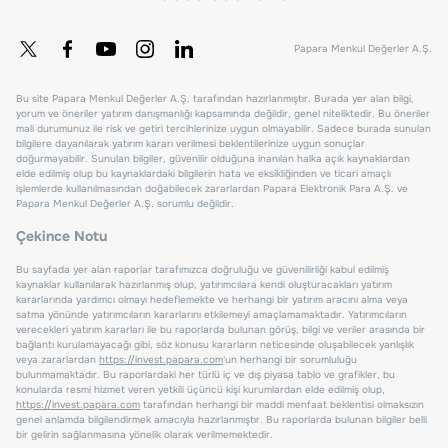
Papara Menkul Değerler A.Ş.
Bu site Papara Menkul Değerler A.Ş. tarafından hazırlanmıştır. Burada yer alan bilgi,
yorum ve öneriler yatırım danışmanlığı kapsamında değildir, genel niteliktedir. Bu öneriler
mali durumunuz ile risk ve getiri tercihlerinize uygun olmayabilir. Sadece burada sunulan
bilgilere dayanılarak yatırım kararı verilmesi beklentilerinize uygun sonuçlar
doğurmayabilir. Sunulan bilgiler, güvenilir olduğuna inanılan halka açık kaynaklardan
elde edilmiş olup bu kaynaklardaki bilgilerin hata ve eksikliğinden ve ticari amaçlı
işlemlerde kullanılmasından doğabilecek zararlardan Papara Elektronik Para A.Ş. ve
Papara Menkul Değerler A.Ş. sorumlu değildir.
Çekince Notu
Bu sayfada yer alan raporlar tarafımızca doğruluğu ve güvenilirliği kabul edilmiş
kaynaklar kullanılarak hazırlanmış olup, yatırımcılara kendi oluşturacakları yatırım
kararlarında yardımcı olmayı hedeflemekte ve herhangi bir yatırım aracını alma veya
satma yönünde yatırımcıların kararlarını etkilemeyi amaçlamamaktadır. Yatırımcıların
verecekleri yatırım kararları ile bu raporlarda bulunan görüş, bilgi ve veriler arasında bir
bağlantı kurulamayacağı gibi, söz konusu kararların neticesinde oluşabilecek yanlışlık
veya zararlardan
https://invest.papara.com
'un herhangi bir sorumluluğu
bulunmamaktadır. Bu raporlardaki her türlü iç ve dış piyasa tablo ve grafikler, bu
konularda resmi hizmet veren yetkili üçüncü kişi kurumlardan elde edilmiş olup,
https://invest.papara.com
tarafından herhangi bir maddi menfaat beklentisi olmaksızın
genel anlamda bilgilendirmek amacıyla hazırlanmıştır. Bu raporlarda bulunan bilgiler belli
bir gelirin sağlanmasına yönelik olarak verilmemektedir.