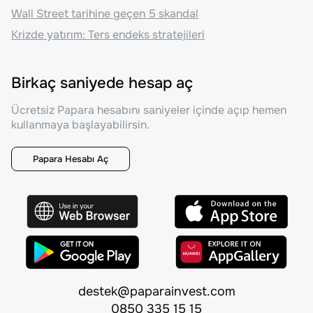
Wall Street tarihine geçen 5 skandal
Krizde yatırım: Ters endeks stratejileri
Birkaç saniyede hesap aç
Ücretsiz Papara hesabını saniyeler içinde açıp hemen
kullanmaya başlayabilirsin.
Papara Hesabı Aç
destek@paparainvest.com
0850 335 15 15