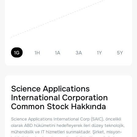
1G
1H
1A
3A
1Y
5Y
Science Applications
International Corporation
Common Stock
Hakkında
Science Applications International Corp (SAIC), öncelikli
olarak ABD hükümetini hedefleyerek ileri düzey teknolojik,
mühendislik ve IT hizmetleri sunmaktadır. Şirket, misyon-