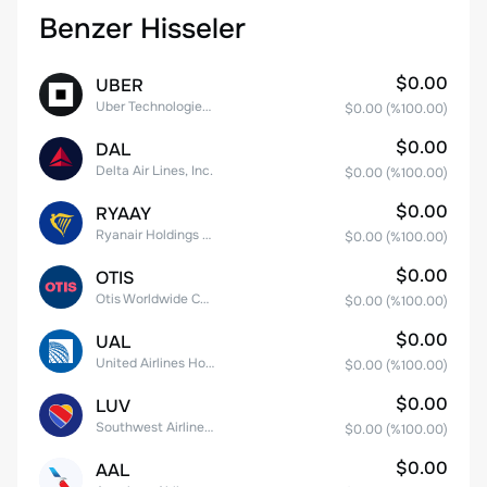
Benzer Hisseler
$0.00
UBER
Uber Technologies, Inc.
$0.00
(%
100.00
)
$0.00
DAL
Delta Air Lines, Inc.
$0.00
(%
100.00
)
$0.00
RYAAY
Ryanair Holdings plc American Depositary Shares
$0.00
(%
100.00
)
$0.00
OTIS
Otis Worldwide Corporation
$0.00
(%
100.00
)
$0.00
UAL
United Airlines Holdings, Inc. Common Stock
$0.00
(%
100.00
)
$0.00
LUV
Southwest Airlines Co.
$0.00
(%
100.00
)
$0.00
AAL