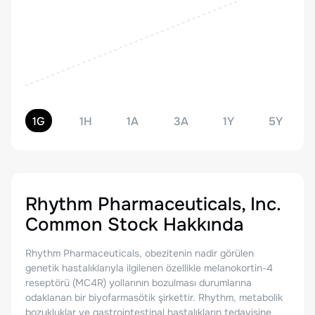
1G
1H
1A
3A
1Y
5Y
Rhythm Pharmaceuticals, Inc.
Common Stock
Hakkında
Rhythm Pharmaceuticals, obezitenin nadir görülen
genetik hastalıklarıyla ilgilenen özellikle melanokortin-4
reseptörü (MC4R) yollarının bozulması durumlarına
odaklanan bir biyofarmasötik şirkettir. Rhythm, metabolik
bozukluklar ve gastrointestinal hastalıkların tedavisine