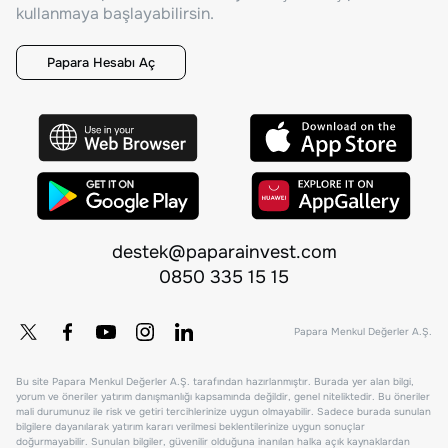
kullanmaya başlayabilirsin.
Papara Hesabı Aç
destek@paparainvest.com
0850 335 15 15
Papara Menkul Değerler A.Ş.
Bu site Papara Menkul Değerler A.Ş. tarafından hazırlanmıştır. Burada yer alan bilgi,
yorum ve öneriler yatırım danışmanlığı kapsamında değildir, genel niteliktedir. Bu öneriler
mali durumunuz ile risk ve getiri tercihlerinize uygun olmayabilir. Sadece burada sunulan
bilgilere dayanılarak yatırım kararı verilmesi beklentilerinize uygun sonuçlar
doğurmayabilir. Sunulan bilgiler, güvenilir olduğuna inanılan halka açık kaynaklardan