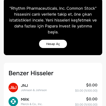
"
Rhythm Pharmaceuticals, Inc. Common Stock
"
hissesini canlı verilerle takip et, öne çıkan
istatistikleri incele. Yeni hisseleri keşfetmek ve
daha fazlası için Papara Invest ile yatırıma
başla.
Hesap Aç
Benzer Hisseler
$0.00
JNJ
Johnson & Johnson
$0.00
(%
100.00
)
$0.00
MRK
Merck & Co., Inc.
$0.00
(%
100.00
)