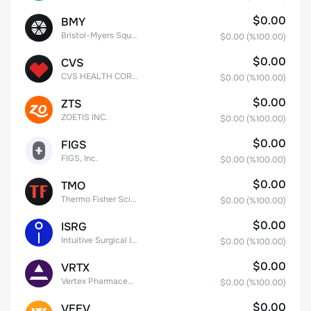
$0.00
BMY
Bristol-Myers Squibb Co.
$0.00
(%
100.00
)
$0.00
CVS
CVS HEALTH CORPORATION
$0.00
(%
100.00
)
$0.00
ZTS
ZOETIS INC.
$0.00
(%
100.00
)
$0.00
FIGS
FIGS, Inc.
$0.00
(%
100.00
)
$0.00
TMO
Thermo Fisher Scientific, Inc.
$0.00
(%
100.00
)
$0.00
ISRG
Intuitive Surgical Inc.
$0.00
(%
100.00
)
$0.00
VRTX
Vertex Pharmaceuticals Inc
$0.00
(%
100.00
)
$0.00
VEEV