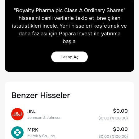
"
Royalty Pharma plc Class A Ordinary Shares
"
hissesini canlı verilerle takip et, öne çıkan
istatistikleri incele. Yeni hisseleri keşfetmek ve
daha fazlası için Papara Invest ile yatırıma
başla.
Hesap Aç
Benzer Hisseler
$0.00
JNJ
Johnson & Johnson
$0.00
(%
100.00
)
$0.00
MRK
Merck & Co., Inc.
$0.00
(%
100.00
)