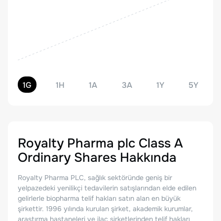
1G
1H
1A
3A
1Y
5Y
Royalty Pharma plc Class A
Ordinary Shares
Hakkında
Royalty Pharma PLC, sağlık sektöründe geniş bir
yelpazedeki yenilikçi tedavilerin satışlarından elde edilen
gelirlerle biopharma telif hakları satın alan en büyük
şirkettir. 1996 yılında kurulan şirket, akademik kurumlar,
araştırma hastaneleri ve ilaç şirketlerinden telif hakları