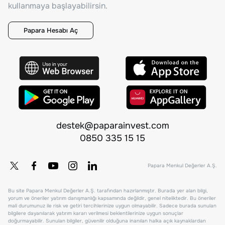
kullanmaya başlayabilirsin.
Papara Hesabı Aç
destek@paparainvest.com
0850 335 15 15
Papara Menkul Değerler A.Ş.
Bu site Papara Menkul Değerler A.Ş. tarafından hazırlanmıştır. Burada yer alan bilgi,
yorum ve öneriler yatırım danışmanlığı kapsamında değildir, genel niteliktedir. Bu öneriler
mali durumunuz ile risk ve getiri tercihlerinize uygun olmayabilir. Sadece burada sunulan
bilgilere dayanılarak yatırım kararı verilmesi beklentilerinize uygun sonuçlar
doğurmayabilir. Sunulan bilgiler, güvenilir olduğuna inanılan halka açık kaynaklardan