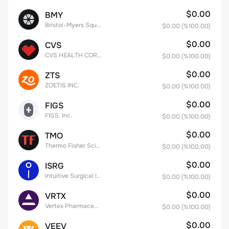
$0.00
BMY
Bristol-Myers Squibb Co.
$0.00
(%
100.00
)
$0.00
CVS
CVS HEALTH CORPORATION
$0.00
(%
100.00
)
$0.00
ZTS
ZOETIS INC.
$0.00
(%
100.00
)
$0.00
FIGS
FIGS, Inc.
$0.00
(%
100.00
)
$0.00
TMO
Thermo Fisher Scientific, Inc.
$0.00
(%
100.00
)
$0.00
ISRG
Intuitive Surgical Inc.
$0.00
(%
100.00
)
$0.00
VRTX
Vertex Pharmaceuticals Inc
$0.00
(%
100.00
)
$0.00
VEEV