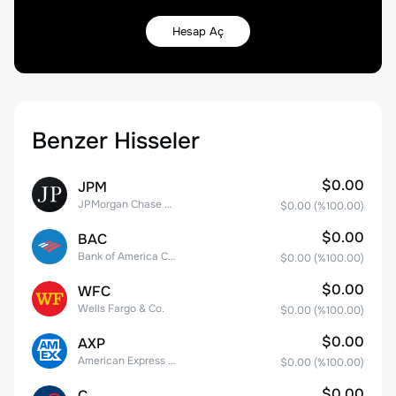
Hesap Aç
Benzer Hisseler
$0.00
JPM
JPMorgan Chase & Co.
$0.00
(%
100.00
)
$0.00
BAC
Bank of America Corporation
$0.00
(%
100.00
)
$0.00
WFC
Wells Fargo & Co.
$0.00
(%
100.00
)
$0.00
AXP
American Express Company
$0.00
(%
100.00
)
$0.00
C