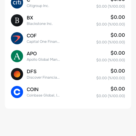
Citigroup Inc.
$0.00
(%
100.00
)
$0.00
BX
Blackstone Inc.
$0.00
(%
100.00
)
$0.00
COF
Capital One Financial
$0.00
(%
100.00
)
$0.00
APO
Apollo Global Management, Inc.
$0.00
(%
100.00
)
$0.00
DFS
Discover Financial Services
$0.00
(%
100.00
)
$0.00
COIN
Coinbase Global, Inc. Class A Common Stock
$0.00
(%
100.00
)