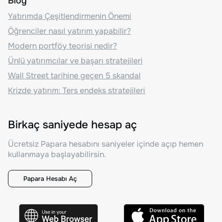
Blog
Yatırımda Çeşitlendirmenin Önemi
Öğrenciler nasıl yatırım yapabilir?
Modern portföy teorisi nedir?
Ünlü yatırımcılar ve başarı stratejileri
Wall Street tarihine geçen 5 skandal
Krizde yatırım: Ters endeks stratejileri
Birkaç saniyede hesap aç
Ücretsiz Papara hesabını saniyeler içinde açıp hemen
kullanmaya başlayabilirsin.
Papara Hesabı Aç