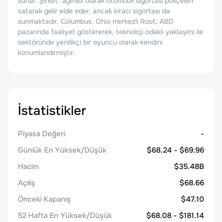
sunar. Şirket, ağırlıklı olarak otomobil sigortası poliçeleri
satarak gelir elde eder, ancak kiracı sigortası da
sunmaktadır. Columbus, Ohio merkezli Root, ABD
pazarında faaliyet göstererek, teknoloji odaklı yaklaşımı ile
sektöründe yenilikçi bir oyuncu olarak kendini
konumlandırmıştır.
İstatistikler
Piyasa Değeri
-
Günlük En Yüksek/Düşük
$68.24 - $69.96
Hacim
$35.48B
Açılış
$68.66
Önceki Kapanış
$47.10
52 Hafta En Yüksek/Düşük
$68.08 - $181.14