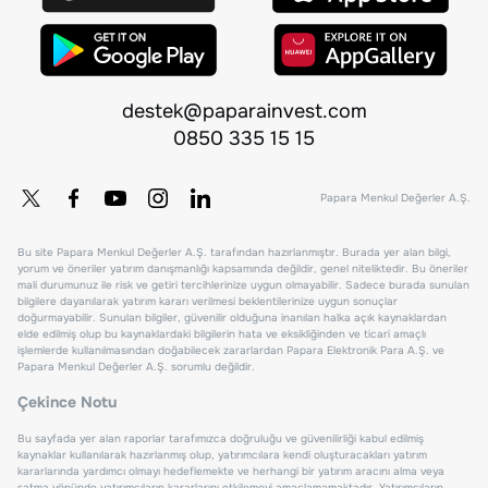
destek@paparainvest.com
0850 335 15 15
Papara Menkul Değerler A.Ş.
Bu site Papara Menkul Değerler A.Ş. tarafından hazırlanmıştır. Burada yer alan bilgi,
yorum ve öneriler yatırım danışmanlığı kapsamında değildir, genel niteliktedir. Bu öneriler
mali durumunuz ile risk ve getiri tercihlerinize uygun olmayabilir. Sadece burada sunulan
bilgilere dayanılarak yatırım kararı verilmesi beklentilerinize uygun sonuçlar
doğurmayabilir. Sunulan bilgiler, güvenilir olduğuna inanılan halka açık kaynaklardan
elde edilmiş olup bu kaynaklardaki bilgilerin hata ve eksikliğinden ve ticari amaçlı
işlemlerde kullanılmasından doğabilecek zararlardan Papara Elektronik Para A.Ş. ve
Papara Menkul Değerler A.Ş. sorumlu değildir.
Çekince Notu
Bu sayfada yer alan raporlar tarafımızca doğruluğu ve güvenilirliği kabul edilmiş
kaynaklar kullanılarak hazırlanmış olup, yatırımcılara kendi oluşturacakları yatırım
kararlarında yardımcı olmayı hedeflemekte ve herhangi bir yatırım aracını alma veya
satma yönünde yatırımcıların kararlarını etkilemeyi amaçlamamaktadır. Yatırımcıların