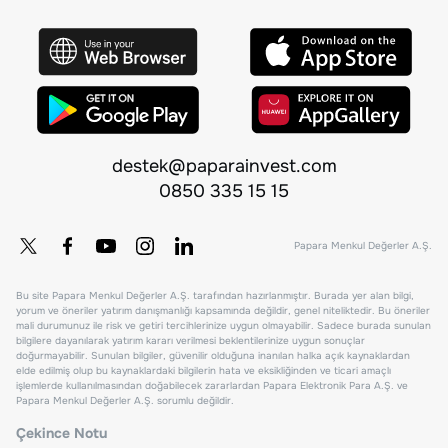
destek@paparainvest.com
0850 335 15 15
Papara Menkul Değerler A.Ş.
Bu site Papara Menkul Değerler A.Ş. tarafından hazırlanmıştır. Burada yer alan bilgi,
yorum ve öneriler yatırım danışmanlığı kapsamında değildir, genel niteliktedir. Bu öneriler
mali durumunuz ile risk ve getiri tercihlerinize uygun olmayabilir. Sadece burada sunulan
bilgilere dayanılarak yatırım kararı verilmesi beklentilerinize uygun sonuçlar
doğurmayabilir. Sunulan bilgiler, güvenilir olduğuna inanılan halka açık kaynaklardan
elde edilmiş olup bu kaynaklardaki bilgilerin hata ve eksikliğinden ve ticari amaçlı
işlemlerde kullanılmasından doğabilecek zararlardan Papara Elektronik Para A.Ş. ve
Papara Menkul Değerler A.Ş. sorumlu değildir.
Çekince Notu