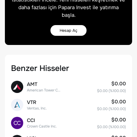
daha fazlası için Papara Invest ile yatırıma
başla.
Hesap Aç
Benzer Hisseler
$0.00
AMT
American Tower Corporation
$0.00
(%
100.00
)
$0.00
VTR
Ventas, Inc.
$0.00
(%
100.00
)
$0.00
CCI
Crown Castle Inc.
$0.00
(%
100.00
)