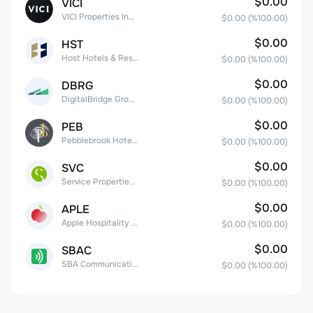
$0.00
VICI
VICI Properties Inc. Common Stock
$0.00
(%
100.00
)
$0.00
HST
Host Hotels & Resorts, Inc.
$0.00
(%
100.00
)
$0.00
DBRG
DigitalBridge Group, Inc.
$0.00
(%
100.00
)
$0.00
PEB
Pebblebrook Hotel Trust
$0.00
(%
100.00
)
$0.00
SVC
Service Properties Trust Common Stock
$0.00
(%
100.00
)
$0.00
APLE
Apple Hospitality REIT, Inc.
$0.00
(%
100.00
)
$0.00
SBAC
SBA Communications Corp
$0.00
(%
100.00
)