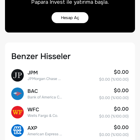
Papara Invest ile yatırıma başla.
Hesap Aç
Benzer Hisseler
$0.00
JPM
JPMorgan Chase & Co.
$0.00
(%
100.00
)
$0.00
BAC
Bank of America Corporation
$0.00
(%
100.00
)
$0.00
WFC
Wells Fargo & Co.
$0.00
(%
100.00
)
$0.00
AXP
American Express Company
$0.00
(%
100.00
)