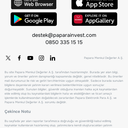
destek@paparainvest.com
0850 335 15 15
Papara Menkul Değerler A.Ş.
Bu site Papara Menkul Değerler A.Ş. tarafından hazırlanmıştır. Burada yer alan bilgi,
yorum ve öneriler yatırım danışmanlığı kapsamında değildir, genel niteliktedir. Bu öneriler
mali durumunuz ile risk ve getiri tercihlerinize uygun olmayabilir. Sadece burada sunulan
bilgilere dayanılarak yatırım kararı verilmesi beklentilerinize uygun sonuçlar
doğurmayabilir. Sunulan bilgiler, güvenilir olduğuna inanılan halka açık kaynaklardan
elde edilmiş olup bu kaynaklardaki bilgilerin hata ve eksikliğinden ve ticari amaçlı
işlemlerde kullanılmasından doğabilecek zararlardan Papara Elektronik Para A.Ş. ve
Papara Menkul Değerler A.Ş. sorumlu değildir.
Çekince Notu
Bu sayfada yer alan raporlar tarafımızca doğruluğu ve güvenilirliği kabul edilmiş
kaynaklar kullanılarak hazırlanmış olup, yatırımcılara kendi oluşturacakları yatırım