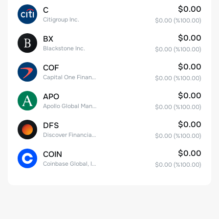
$0.00
C
Citigroup Inc.
$0.00
(%
100.00
)
$0.00
BX
Blackstone Inc.
$0.00
(%
100.00
)
$0.00
COF
Capital One Financial
$0.00
(%
100.00
)
$0.00
APO
Apollo Global Management, Inc.
$0.00
(%
100.00
)
$0.00
DFS
Discover Financial Services
$0.00
(%
100.00
)
$0.00
COIN
Coinbase Global, Inc. Class A Common Stock
$0.00
(%
100.00
)