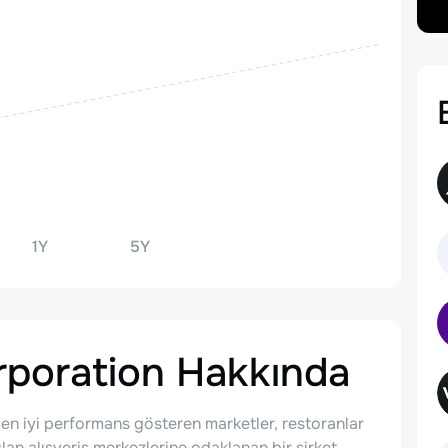
1Y
5Y
poration
Hakkında
 en iyi performans gösteren marketler, restoranlar
lan alışveriş merkezlerine odaklanan bir şirket