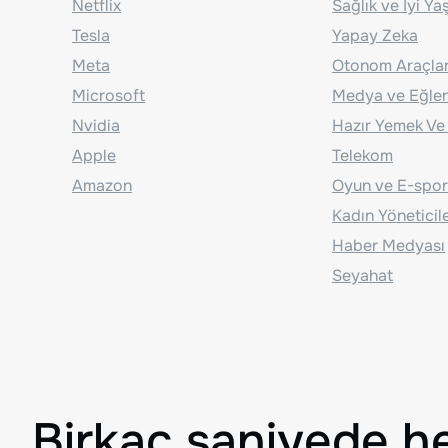
Netflix
Sağlık ve İyi Y
Tesla
Yapay Zeka
Meta
Otonom Araçla
Microsoft
Medya ve Eğle
Nvidia
Hazır Yemek Ve
Apple
Telekom
Amazon
Oyun ve E-spor
Kadın Yöneticil
Haber Medyası
Seyahat
Birkaç saniyede h