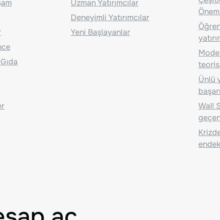
aşam
Uzman Yatırımcılar
Önem
Deneyimli Yatırımcılar
Öğrenc
r
Yeni Başlayanlar
yatırı
nce
Moder
 Gıda
teoris
Ünlü y
başarı
er
Wall S
geçen
Krizde
endeks
esap aç