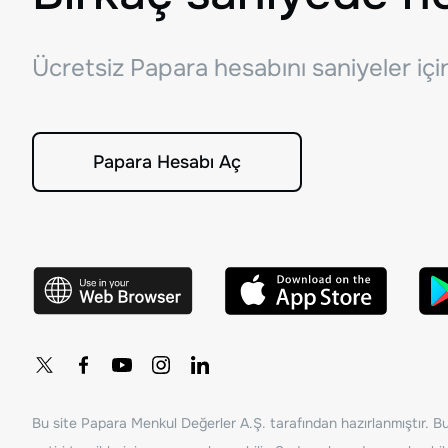
Ücretsiz Papara hesabını saniyeler iç
Papara Hesabı Aç
Bu site Papara Menkul Değerler A.Ş. tarafından hazırlanmıştır. Bur