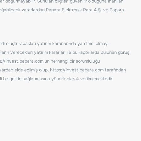
ar doğurmayabilir. Sunulan bilgiler, güvenilir olduğuna inanılan
n doğabilecek zararlardan Papara Elektronik Para A.Ş. ve Papara
ndi oluşturacakları yatırım kararlarında yardımcı olmayı
rın verecekleri yatırım kararları ile bu raporlarda bulunan görüş,
s://invest.papara.com
'un herhangi bir sorumluluğu
lardan elde edilmiş olup,
https://invest.papara.com
tarafından
i bir gelirin sağlanmasına yönelik olarak verilmemektedir.