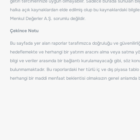
getiri tercihlerinize uygun olmayabilir. Sadece burada sunulan bilg
halka açık kaynaklardan elde edilmiş olup bu kaynaklardaki bilgil
Menkul Değerler A.Ş. sorumlu değildir.
Çekince Notu
Bu sayfada yer alan raporlar tarafımızca doğruluğu ve güvenilirliği
hedeflemekte ve herhangi bir yatırım aracını alma veya satma yönü
bilgi ve veriler arasında bir bağlantı kurulamayacağı gibi, söz ko
bulunmamaktadır. Bu raporlardaki her türlü iç ve dış piyasa tablo 
herhangi bir maddi menfaat beklentisi olmaksızın genel anlamda bil