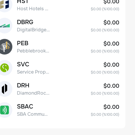
HST
$0.00
Host Hotels & Resorts, Inc.
$0.00
(%
100.00
)
DBRG
$0.00
DigitalBridge Group, Inc.
$0.00
(%
100.00
)
PEB
$0.00
Pebblebrook Hotel Trust
$0.00
(%
100.00
)
SVC
$0.00
Service Properties Trust Common Stock
$0.00
(%
100.00
)
DRH
$0.00
DiamondRock Hospitality Company
$0.00
(%
100.00
)
SBAC
$0.00
SBA Communications Corp
$0.00
(%
100.00
)