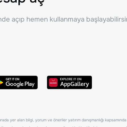
inde açıp hemen kullanmaya başlayabilirsi
ada yer alan bilgi, yorum ve öneriler yatırım danışmanlığı kapsamında de