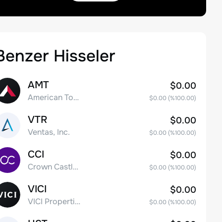
Benzer Hisseler
AMT
$0.00
American Tower Corporation
$0.00
(%
100.00
)
VTR
$0.00
Ventas, Inc.
$0.00
(%
100.00
)
CCI
$0.00
Crown Castle Inc.
$0.00
(%
100.00
)
VICI
$0.00
VICI Properties Inc. Common Stock
$0.00
(%
100.00
)