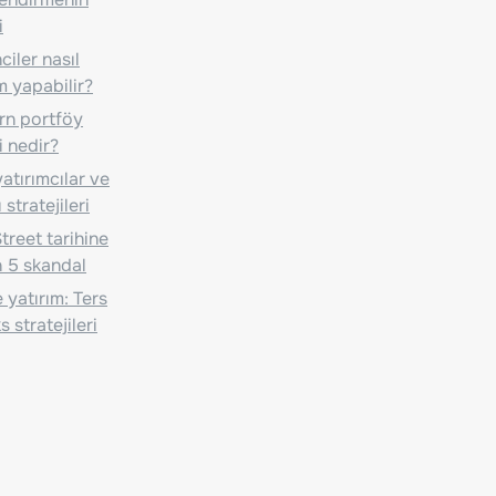
i
iler nasıl
m yapabilir?
n portföy
i nedir?
atırımcılar ve
 stratejileri
treet tarihine
 5 skandal
 yatırım: Ters
 stratejileri