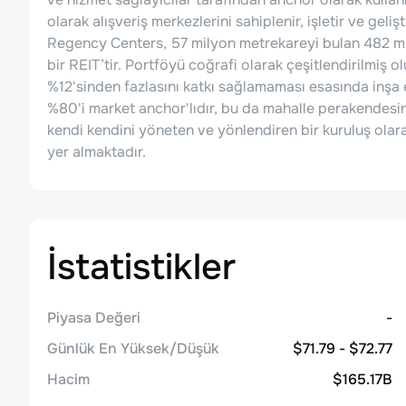
olarak alışveriş merkezlerini sahiplenir, işletir ve geli
Regency Centers, 57 milyon metrekareyi bulan 482 mül
bir REIT’tir. Portföyü coğrafi olarak çeşitlendirilmiş o
%12'sinden fazlasını katkı sağlamaması esasında inşa ed
%80'i market anchor'lıdır, bu da mahalle perakendes
kendi kendini yöneten ve yönlendiren bir kuruluş ola
yer almaktadır.
İstatistikler
Piyasa Değeri
-
Günlük En Yüksek/Düşük
$71.79 - $72.77
Hacim
$165.17B