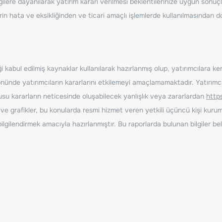
ilere dayanılarak yatırım kararı verilmesi beklentilerinize uygun sonuçl
erin hata ve eksikliğinden ve ticari amaçlı işlemlerde kullanılmasında
 kabul edilmiş kaynaklar kullanılarak hazırlanmış olup, yatırımcılara ke
nde yatırımcıların kararlarını etkilemeyi amaçlamamaktadır. Yatırımcıla
nusu kararların neticesinde oluşabilecek yanlışlık veya zararlardan
http
ve grafikler, bu konularda resmi hizmet veren yetkili üçüncü kişi kurum
gilendirmek amacıyla hazırlanmıştır. Bu raporlarda bulunan bilgiler bell