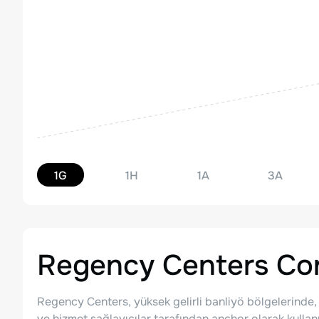
1G
1H
1A
3A
Regency Centers Cor
Regency Centers, yüksek gelirli banliyö bölgelerinde,
ve hizmet sağlayıcılar tarafından anchor olarak kullanı