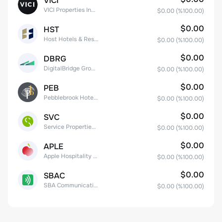
VICI
VICI Properties Inc. Common Stock
$0.00
(%
100.00
)
$0.00
HST
Host Hotels & Resorts, Inc.
$0.00
(%
100.00
)
$0.00
DBRG
DigitalBridge Group, Inc.
$0.00
(%
100.00
)
$0.00
PEB
Pebblebrook Hotel Trust
$0.00
(%
100.00
)
$0.00
SVC
Service Properties Trust Common Stock
$0.00
(%
100.00
)
$0.00
APLE
Apple Hospitality REIT, Inc.
$0.00
(%
100.00
)
$0.00
SBAC
SBA Communications Corp
$0.00
(%
100.00
)