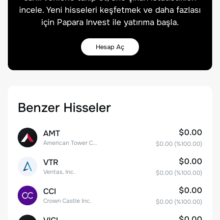
incele. Yeni hisseleri keşfetmek ve daha fazlası
için Papara Invest ile yatırıma başla.
Hesap Aç
Benzer Hisseler
$0.00
AMT
American Tower Corporation
$0.00
(%
100.00
)
$0.00
VTR
Ventas, Inc.
$0.00
(%
100.00
)
$0.00
CCI
Crown Castle Inc.
$0.00
(%
100.00
)
$0.00