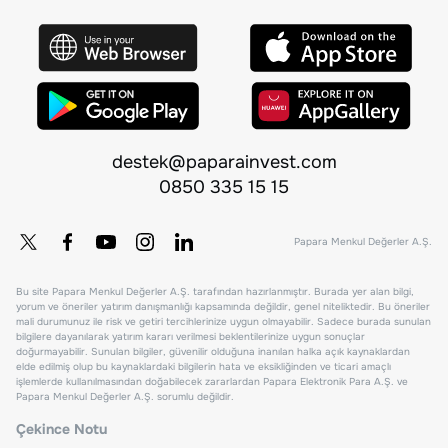
destek@paparainvest.com
0850 335 15 15
Papara Menkul Değerler A.Ş.
Bu site Papara Menkul Değerler A.Ş. tarafından hazırlanmıştır. Burada yer alan bilgi,
yorum ve öneriler yatırım danışmanlığı kapsamında değildir, genel niteliktedir. Bu öneriler
mali durumunuz ile risk ve getiri tercihlerinize uygun olmayabilir. Sadece burada sunulan
bilgilere dayanılarak yatırım kararı verilmesi beklentilerinize uygun sonuçlar
doğurmayabilir. Sunulan bilgiler, güvenilir olduğuna inanılan halka açık kaynaklardan
elde edilmiş olup bu kaynaklardaki bilgilerin hata ve eksikliğinden ve ticari amaçlı
işlemlerde kullanılmasından doğabilecek zararlardan Papara Elektronik Para A.Ş. ve
Papara Menkul Değerler A.Ş. sorumlu değildir.
Çekince Notu