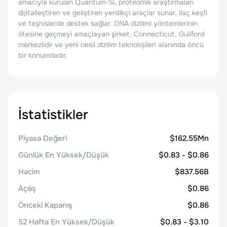
amacıyla kurulan Quantum-Si, proteomik araştırmaları
dijitalleştiren ve geliştiren yenilikçi araçlar sunar, ilaç keşfi
ve teşhislerde destek sağlar. DNA dizilimi yöntemlerinin
ötesine geçmeyi amaçlayan şirket, Connecticut, Guilford
merkezlidir ve yeni nesil dizilim teknolojileri alanında öncü
bir konumdadır.
İstatistikler
Piyasa Değeri
$162.55Mn
Günlük En Yüksek/Düşük
$0.83 - $0.86
Hacim
$837.56B
Açılış
$0.86
Önceki Kapanış
$0.86
52 Hafta En Yüksek/Düşük
$0.83 - $3.10