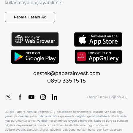
kullanmaya başlayabilirsin.
Papara Hesabı Aç
destek@paparainvest.com
0850 335 15 15
Papara Menkul Değerler A.Ş.
Bu site Papara Menkul Değerler A.Ş. tarafından hazırlanmıştır. Burada yer alan bilgi,
yorum ve öneriler yatırım danışmanlığı kapsamında değildir, genel niteliktedir. Bu öneriler
mali durumunuz ile risk ve getiri tercihlerinize uygun olmayabilir. Sadece burada sunulan
bilgilere dayanılarak yatırım kararı verilmesi beklentilerinize uygun sonuçlar
doğurmayabilir. Sunulan bilgiler, güvenilir olduğuna inanılan halka açık kaynaklardan