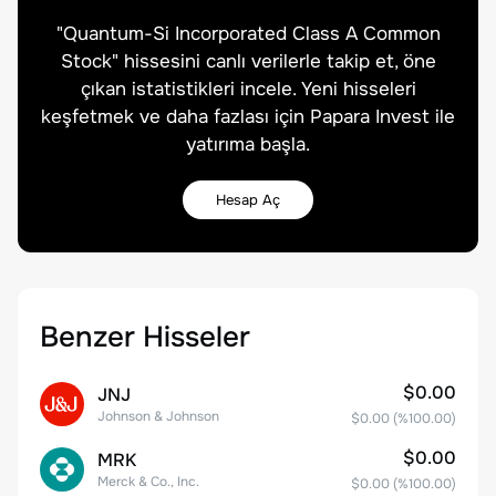
"
Quantum-Si Incorporated Class A Common
Stock
" hissesini canlı verilerle takip et, öne
çıkan istatistikleri incele. Yeni hisseleri
keşfetmek ve daha fazlası için Papara Invest ile
yatırıma başla.
Hesap Aç
Benzer Hisseler
$0.00
JNJ
Johnson & Johnson
$0.00
(%
100.00
)
$0.00
MRK
Merck & Co., Inc.
$0.00
(%
100.00
)