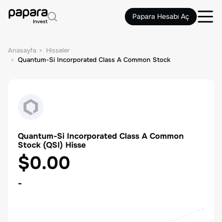
Papara Hesabı Aç
Anasayfa
Hisseler
Quantum-Si Incorporated Class A Common Stock
Quantum-Si Incorporated Class A Common
Stock
(
QSI
) Hisse
$0.00
-