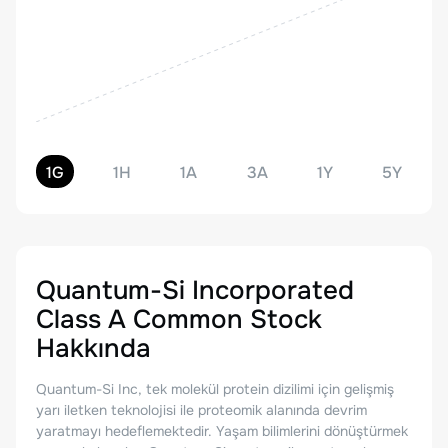
1G
1H
1A
3A
1Y
5Y
Quantum-Si Incorporated
Class A Common Stock
Hakkında
Quantum-Si Inc, tek molekül protein dizilimi için gelişmiş
yarı iletken teknolojisi ile proteomik alanında devrim
yaratmayı hedeflemektedir. Yaşam bilimlerini dönüştürmek