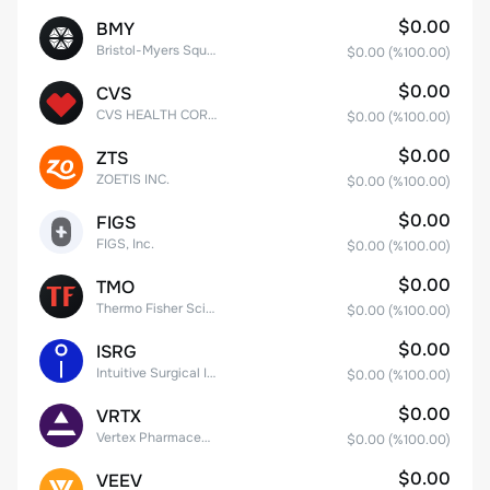
$0.00
BMY
Bristol-Myers Squibb Co.
$0.00
(%
100.00
)
$0.00
CVS
CVS HEALTH CORPORATION
$0.00
(%
100.00
)
$0.00
ZTS
ZOETIS INC.
$0.00
(%
100.00
)
$0.00
FIGS
FIGS, Inc.
$0.00
(%
100.00
)
$0.00
TMO
Thermo Fisher Scientific, Inc.
$0.00
(%
100.00
)
$0.00
ISRG
Intuitive Surgical Inc.
$0.00
(%
100.00
)
$0.00
VRTX
Vertex Pharmaceuticals Inc
$0.00
(%
100.00
)
$0.00
VEEV