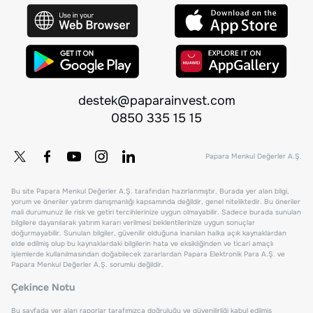
destek@paparainvest.com
0850 335 15 15
Papara Menkul Değerler A.Ş.
Bu site Papara Menkul Değerler A.Ş. tarafından hazırlanmıştır. Burada yer alan bilgi,
yorum ve öneriler yatırım danışmanlığı kapsamında değildir, genel niteliktedir. Bu öneriler
mali durumunuz ile risk ve getiri tercihlerinize uygun olmayabilir. Sadece burada sunulan
bilgilere dayanılarak yatırım kararı verilmesi beklentilerinize uygun sonuçlar
doğurmayabilir. Sunulan bilgiler, güvenilir olduğuna inanılan halka açık kaynaklardan
elde edilmiş olup bu kaynaklardaki bilgilerin hata ve eksikliğinden ve ticari amaçlı
işlemlerde kullanılmasından doğabilecek zararlardan Papara Elektronik Para A.Ş. ve
Papara Menkul Değerler A.Ş. sorumlu değildir.
Çekince Notu
Bu sayfada yer alan raporlar tarafımızca doğruluğu ve güvenilirliği kabul edilmiş