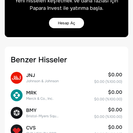
Yeni hisseleri keşfetmek ve daha fazlası için
Papara Invest ile yatırıma başla.
Hesap Aç
Benzer Hisseler
$0.00
JNJ
Johnson & Johnson
$0.00
(%
100.00
)
$0.00
MRK
Merck & Co., Inc.
$0.00
(%
100.00
)
$0.00
BMY
Bristol-Myers Squibb Co.
$0.00
(%
100.00
)
$0.00
CVS