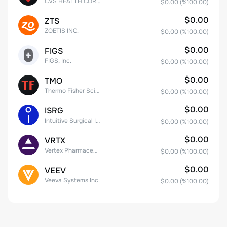
CVS HEALTH CORPORATION
$0.00
(%
100.00
)
$0.00
ZTS
ZOETIS INC.
$0.00
(%
100.00
)
$0.00
FIGS
FIGS, Inc.
$0.00
(%
100.00
)
$0.00
TMO
Thermo Fisher Scientific, Inc.
$0.00
(%
100.00
)
$0.00
ISRG
Intuitive Surgical Inc.
$0.00
(%
100.00
)
$0.00
VRTX
Vertex Pharmaceuticals Inc
$0.00
(%
100.00
)
$0.00
VEEV
Veeva Systems Inc.
$0.00
(%
100.00
)