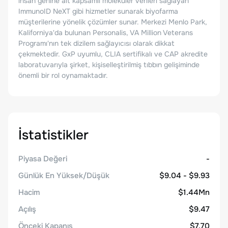
insan genine ait kapsamlı moleküler verileri sağlayan
ImmunoID NeXT gibi hizmetler sunarak biyofarma
müşterilerine yönelik çözümler sunar. Merkezi Menlo Park,
Kaliforniya'da bulunan Personalis, VA Million Veterans
Programı'nın tek dizilem sağlayıcısı olarak dikkat
çekmektedir. GxP uyumlu, CLIA sertifikalı ve CAP akredite
laboratuvarıyla şirket, kişiselleştirilmiş tıbbın gelişiminde
önemli bir rol oynamaktadır.
İstatistikler
Piyasa Değeri
-
Günlük En Yüksek/Düşük
$9.04 - $9.93
Hacim
$1.44Mn
Açılış
$9.47
Önceki Kapanış
$7.70