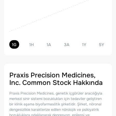
1G
1H
1A
3A
1Y
5Y
Praxis Precision Medicines,
Inc. Common Stock
Hakkında
Praxis Precision Medicines, genetik içgörüler aracılığıyla
merkezi sinir sistemi bozuklukları için tedaviler geliştiren
bir klinik aşama biyofarmasötik şirketidir. Şirket, nöronal
dengesizlikle karakterize edilen nörolojik ve psikiyatrik
bozukluklara odaklanarak depresyon, epilepsi ve