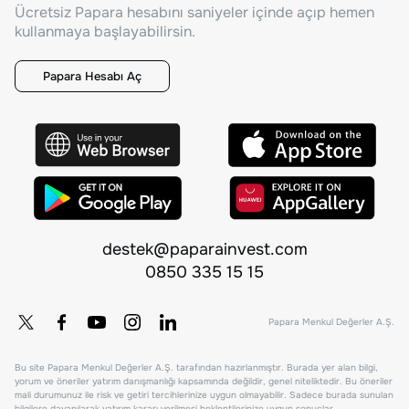
Ücretsiz Papara hesabını saniyeler içinde açıp hemen
kullanmaya başlayabilirsin.
Papara Hesabı Aç
destek@paparainvest.com
0850 335 15 15
Papara Menkul Değerler A.Ş.
Bu site Papara Menkul Değerler A.Ş. tarafından hazırlanmıştır. Burada yer alan bilgi,
yorum ve öneriler yatırım danışmanlığı kapsamında değildir, genel niteliktedir. Bu öneriler
mali durumunuz ile risk ve getiri tercihlerinize uygun olmayabilir. Sadece burada sunulan
bilgilere dayanılarak yatırım kararı verilmesi beklentilerinize uygun sonuçlar