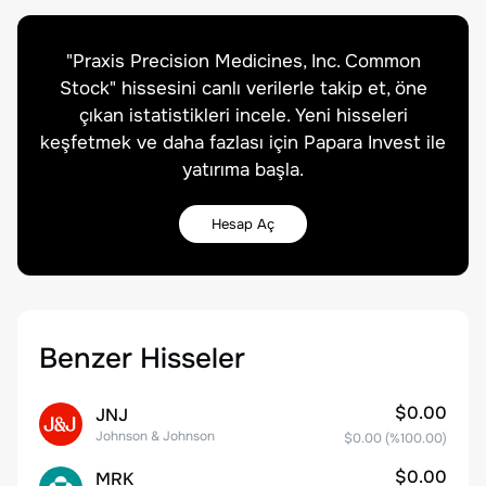
"
Praxis Precision Medicines, Inc. Common
Stock
" hissesini canlı verilerle takip et, öne
çıkan istatistikleri incele. Yeni hisseleri
keşfetmek ve daha fazlası için Papara Invest ile
yatırıma başla.
Hesap Aç
Benzer Hisseler
$0.00
JNJ
Johnson & Johnson
$0.00
(%
100.00
)
$0.00
MRK