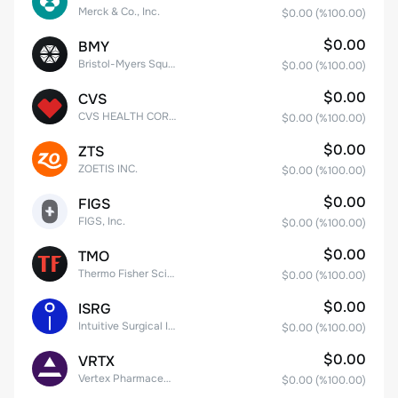
Merck & Co., Inc.
$0.00
(%
100.00
)
$0.00
BMY
Bristol-Myers Squibb Co.
$0.00
(%
100.00
)
$0.00
CVS
CVS HEALTH CORPORATION
$0.00
(%
100.00
)
$0.00
ZTS
ZOETIS INC.
$0.00
(%
100.00
)
$0.00
FIGS
FIGS, Inc.
$0.00
(%
100.00
)
$0.00
TMO
Thermo Fisher Scientific, Inc.
$0.00
(%
100.00
)
$0.00
ISRG
Intuitive Surgical Inc.
$0.00
(%
100.00
)
$0.00
VRTX
Vertex Pharmaceuticals Inc
$0.00
(%
100.00
)