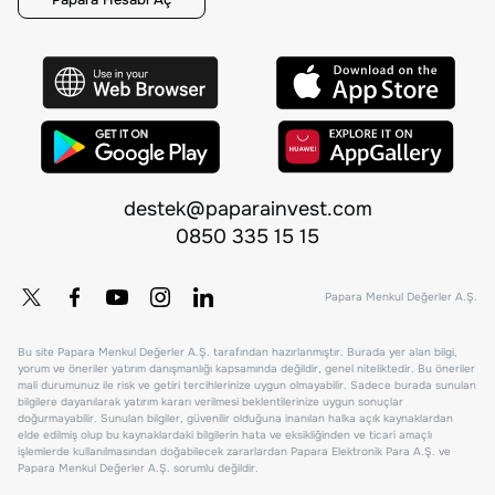
destek@paparainvest.com
0850 335 15 15
Papara Menkul Değerler A.Ş.
Bu site Papara Menkul Değerler A.Ş. tarafından hazırlanmıştır. Burada yer alan bilgi,
yorum ve öneriler yatırım danışmanlığı kapsamında değildir, genel niteliktedir. Bu öneriler
mali durumunuz ile risk ve getiri tercihlerinize uygun olmayabilir. Sadece burada sunulan
bilgilere dayanılarak yatırım kararı verilmesi beklentilerinize uygun sonuçlar
doğurmayabilir. Sunulan bilgiler, güvenilir olduğuna inanılan halka açık kaynaklardan
elde edilmiş olup bu kaynaklardaki bilgilerin hata ve eksikliğinden ve ticari amaçlı
işlemlerde kullanılmasından doğabilecek zararlardan Papara Elektronik Para A.Ş. ve
Papara Menkul Değerler A.Ş. sorumlu değildir.