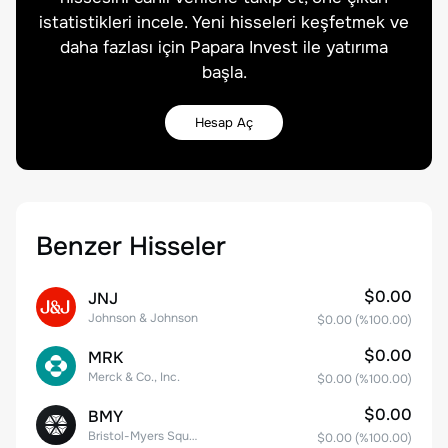
istatistikleri incele. Yeni hisseleri keşfetmek ve
daha fazlası için Papara Invest ile yatırıma
başla.
Hesap Aç
Benzer Hisseler
$0.00
JNJ
Johnson & Johnson
$0.00
(%
100.00
)
$0.00
MRK
Merck & Co., Inc.
$0.00
(%
100.00
)
$0.00
BMY
Bristol-Myers Squibb Co.
$0.00
(%
100.00
)