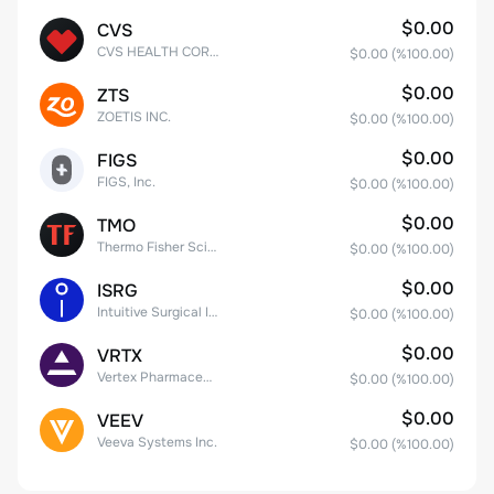
$0.00
CVS
CVS HEALTH CORPORATION
$0.00
(%
100.00
)
$0.00
ZTS
ZOETIS INC.
$0.00
(%
100.00
)
$0.00
FIGS
FIGS, Inc.
$0.00
(%
100.00
)
$0.00
TMO
Thermo Fisher Scientific, Inc.
$0.00
(%
100.00
)
$0.00
ISRG
Intuitive Surgical Inc.
$0.00
(%
100.00
)
$0.00
VRTX
Vertex Pharmaceuticals Inc
$0.00
(%
100.00
)
$0.00
VEEV
Veeva Systems Inc.
$0.00
(%
100.00
)