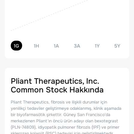
1G
1H
1A
3A
1Y
5Y
Pliant Therapeutics, Inc.
Common Stock
Hakkında
Pliant Therapeutics, fibrosis ve ilişkili durumlar için
yenilikçi tedaviler geliştirmeye odaklanmış, klinik aşamada
bir biyofarmasötik şirkettir. Güney San Francisco'da
merkezlenen Pliant'ın öncü ürün adayı olan bexotegrast
(PLN-74809), idiyopatik pulmoner fibrozis (IPF) ve primer
sklerozan kolanjit (PSC) tedavisi için geliştirilmektedir.