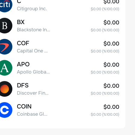
C
$0.00
Citigroup Inc.
$0.00
(%
100.00
)
BX
$0.00
Blackstone Inc.
$0.00
(%
100.00
)
COF
$0.00
Capital One Financial
$0.00
(%
100.00
)
APO
$0.00
Apollo Global Management, Inc.
$0.00
(%
100.00
)
DFS
$0.00
Discover Financial Services
$0.00
(%
100.00
)
COIN
$0.00
Coinbase Global, Inc. Class A Common Stock
$0.00
(%
100.00
)