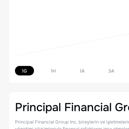
1G
1H
1A
3A
Principal Financial Gr
Principal Financial Group Inc, bireylerin ve işletmeler
yönetimi çözümleriyle finansal refahlarını inşa etmeler