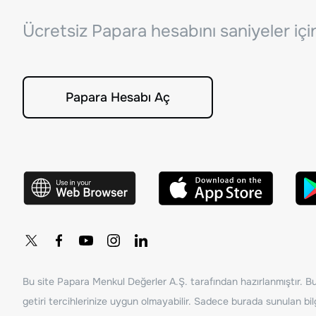
Ücretsiz Papara hesabını saniyeler iç
Papara Hesabı Aç
Bu site Papara Menkul Değerler A.Ş. tarafından hazırlanmıştır. Bur
getiri tercihlerinize uygun olmayabilir. Sadece burada sunulan bilg