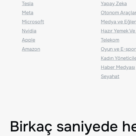
Tesla
Yapay Zeka
Meta
Otonom Araçla
Microsoft
Medya ve Eğle
Nvidia
Hazır Yemek Ve
Apple
Telekom
Amazon
Oyun ve E-spor
Kadın Yöneticil
Haber Medyası
Seyahat
Birkaç saniyede h