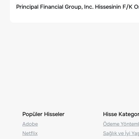
Principal Financial Group, Inc. Hissesinin F/K O
Popüler Hisseler
Hisse Kategori
Adobe
Ödeme Yönteml
Netflix
Sağlık ve İyi Y