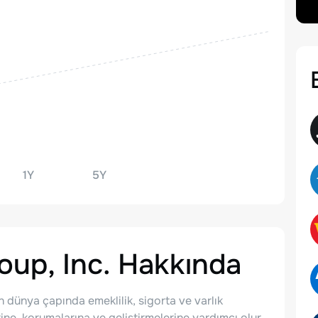
1Y
5Y
oup, Inc.
Hakkında
in dünya çapında emeklilik, sigorta ve varlık
ine, korumalarına ve geliştirmelerine yardımcı olur.