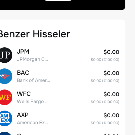
Benzer Hisseler
JPM
$0.00
JPMorgan Chase & Co.
$0.00
(%
100.00
)
BAC
$0.00
Bank of America Corporation
$0.00
(%
100.00
)
WFC
$0.00
Wells Fargo & Co.
$0.00
(%
100.00
)
AXP
$0.00
American Express Company
$0.00
(%
100.00
)