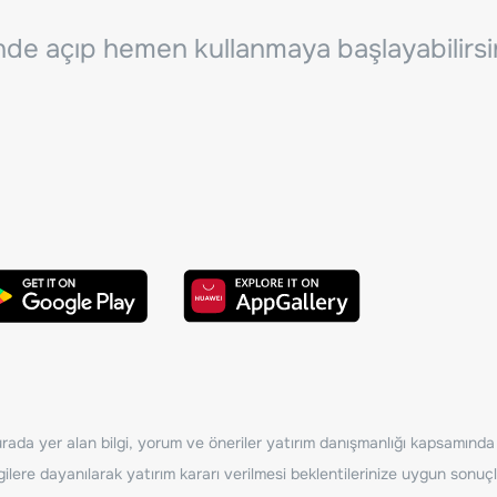
inde açıp hemen kullanmaya başlayabilirsi
ada yer alan bilgi, yorum ve öneriler yatırım danışmanlığı kapsamında de
ilere dayanılarak yatırım kararı verilmesi beklentilerinize uygun sonuçl