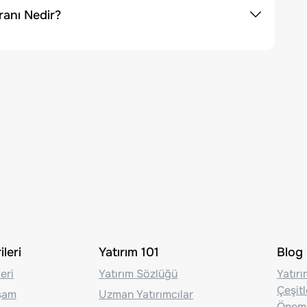
ranı Nedir?
leri
Yatırım 101
Blog
eri
Yatırım Sözlüğü
Yatır
Çeşit
aşam
Uzman Yatırımcılar
Önem