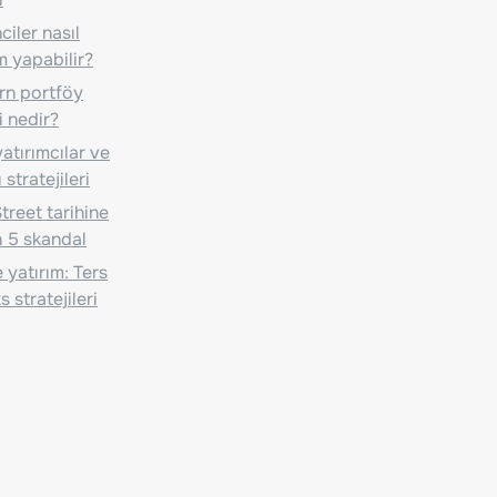
iler nasıl
m yapabilir?
n portföy
i nedir?
atırımcılar ve
 stratejileri
treet tarihine
 5 skandal
 yatırım: Ters
 stratejileri