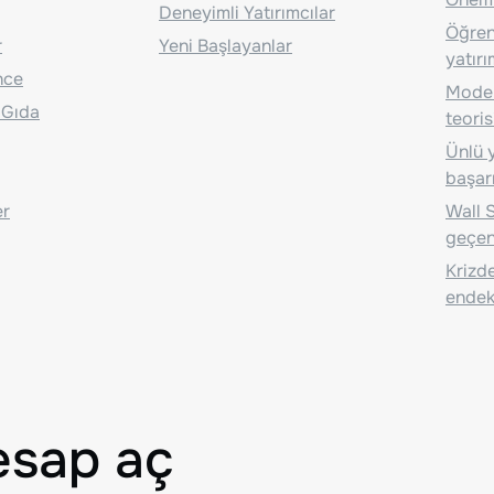
Deneyimli Yatırımcılar
Öğrenc
r
Yeni Başlayanlar
yatırı
nce
Moder
 Gıda
teoris
Ünlü y
başarı
er
Wall S
geçen
Krizde
endeks
esap aç