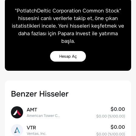
"
PotlatchDeltic Corporation Common Stock
"
hissesini canlı verilerle takip et, öne çıkan
istatistikleri incele. Yeni hisseleri keşfetmek ve
daha fazlası için Papara Invest ile yatırıma
başla.
Hesap Aç
Benzer Hisseler
$0.00
AMT
American Tower Corporation
$0.00
(%
100.00
)
$0.00
VTR
Ventas, Inc.
$0.00
(%
100.00
)