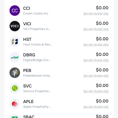
$0.00
CCI
Crown Castle Inc.
$0.00
(%
100.00
)
$0.00
VICI
VICI Properties Inc. Common Stock
$0.00
(%
100.00
)
$0.00
HST
Host Hotels & Resorts, Inc.
$0.00
(%
100.00
)
$0.00
DBRG
DigitalBridge Group, Inc.
$0.00
(%
100.00
)
$0.00
PEB
Pebblebrook Hotel Trust
$0.00
(%
100.00
)
$0.00
SVC
Service Properties Trust Common Stock
$0.00
(%
100.00
)
$0.00
APLE
Apple Hospitality REIT, Inc.
$0.00
(%
100.00
)
$0.00
SBAC