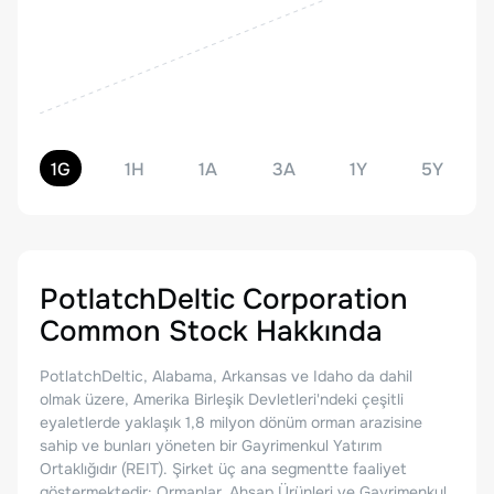
1G
1H
1A
3A
1Y
5Y
PotlatchDeltic Corporation
Common Stock
Hakkında
PotlatchDeltic, Alabama, Arkansas ve Idaho da dahil
olmak üzere, Amerika Birleşik Devletleri'ndeki çeşitli
eyaletlerde yaklaşık 1,8 milyon dönüm orman arazisine
sahip ve bunları yöneten bir Gayrimenkul Yatırım
Ortaklığıdır (REIT). Şirket üç ana segmentte faaliyet
göstermektedir: Ormanlar, Ahşap Ürünleri ve Gayrimenkul.