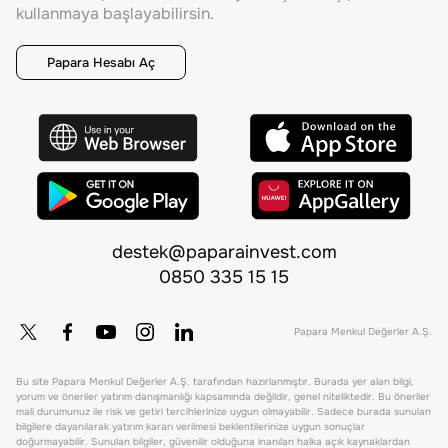
kullanmaya başlayabilirsin.
Papara Hesabı Aç
destek@paparainvest.com
0850 335 15 15
Papara Menkul Değerler A.Ş.
Bu site Papara Menkul Değerler A.Ş. tarafından hazırlanmıştır. Burada yer alan bilgi,
yorum ve öneriler yatırım danışmanlığı kapsamında değildir, genel niteliktedir. Bu öneriler
mali durumunuz ile risk ve getiri tercihlerinize uygun olmayabilir. Sadece burada sunulan
bilgilere dayanılarak yatırım kararı verilmesi beklentilerinize uygun sonuçlar
doğurmayabilir. Sunulan bilgiler, güvenilir olduğuna inanılan halka açık kaynaklardan