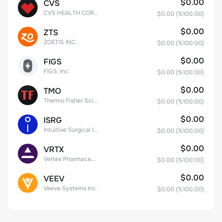
$0.00
CVS
CVS HEALTH CORPORATION
$0.00
(%
100.00
)
$0.00
ZTS
ZOETIS INC.
$0.00
(%
100.00
)
$0.00
FIGS
FIGS, Inc.
$0.00
(%
100.00
)
$0.00
TMO
Thermo Fisher Scientific, Inc.
$0.00
(%
100.00
)
$0.00
ISRG
Intuitive Surgical Inc.
$0.00
(%
100.00
)
$0.00
VRTX
Vertex Pharmaceuticals Inc
$0.00
(%
100.00
)
$0.00
VEEV
Veeva Systems Inc.
$0.00
(%
100.00
)