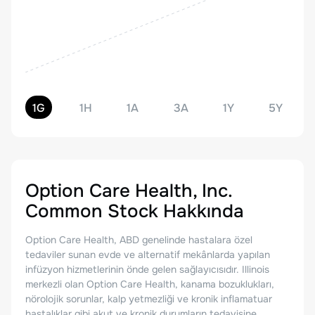
1G
1H
1A
3A
1Y
5Y
Option Care Health, Inc.
Common Stock
Hakkında
Option Care Health, ABD genelinde hastalara özel
tedaviler sunan evde ve alternatif mekânlarda yapılan
infüzyon hizmetlerinin önde gelen sağlayıcısıdır. Illinois
merkezli olan Option Care Health, kanama bozuklukları,
nörolojik sorunlar, kalp yetmezliği ve kronik inflamatuar
hastalıklar gibi akut ve kronik durumların tedavisine