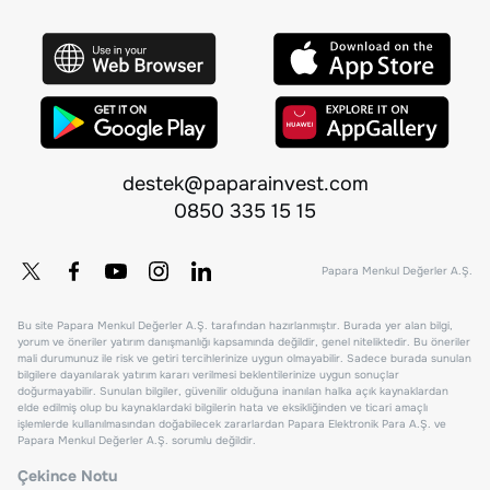
destek@paparainvest.com
0850 335 15 15
Papara Menkul Değerler A.Ş.
Bu site Papara Menkul Değerler A.Ş. tarafından hazırlanmıştır. Burada yer alan bilgi,
yorum ve öneriler yatırım danışmanlığı kapsamında değildir, genel niteliktedir. Bu öneriler
mali durumunuz ile risk ve getiri tercihlerinize uygun olmayabilir. Sadece burada sunulan
bilgilere dayanılarak yatırım kararı verilmesi beklentilerinize uygun sonuçlar
doğurmayabilir. Sunulan bilgiler, güvenilir olduğuna inanılan halka açık kaynaklardan
elde edilmiş olup bu kaynaklardaki bilgilerin hata ve eksikliğinden ve ticari amaçlı
işlemlerde kullanılmasından doğabilecek zararlardan Papara Elektronik Para A.Ş. ve
Papara Menkul Değerler A.Ş. sorumlu değildir.
Çekince Notu