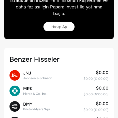
istatistikleri incele. Yeni hisseleri keşfetmek ve
daha fazlası için Papara Invest ile yatırıma
başla.
Hesap Aç
Benzer Hisseler
$0.00
JNJ
Johnson & Johnson
$0.00
(%
100.00
)
$0.00
MRK
Merck & Co., Inc.
$0.00
(%
100.00
)
$0.00
BMY
Bristol-Myers Squibb Co.
$0.00
(%
100.00
)