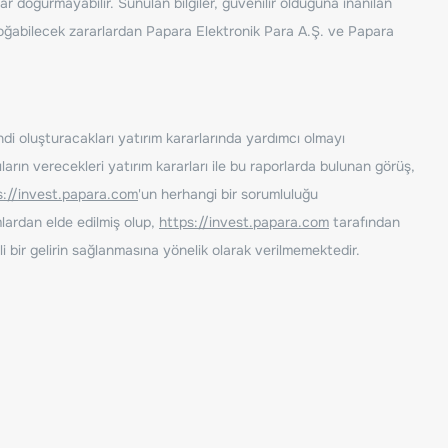
ar doğurmayabilir. Sunulan bilgiler, güvenilir olduğuna inanılan
n doğabilecek zararlardan Papara Elektronik Para A.Ş. ve Papara
ndi oluşturacakları yatırım kararlarında yardımcı olmayı
rın verecekleri yatırım kararları ile bu raporlarda bulunan görüş,
s://invest.papara.com
'un herhangi bir sorumluluğu
lardan elde edilmiş olup,
https://invest.papara.com
tarafından
i bir gelirin sağlanmasına yönelik olarak verilmemektedir.