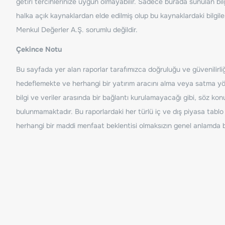
getiri tercihlerinize uygun olmayabilir. Sadece burada sunulan bilg
halka açık kaynaklardan elde edilmiş olup bu kaynaklardaki bilgil
Menkul Değerler A.Ş. sorumlu değildir.
Çekince Notu
Bu sayfada yer alan raporlar tarafımızca doğruluğu ve güvenilirliği
hedeflemekte ve herhangi bir yatırım aracını alma veya satma yönü
bilgi ve veriler arasında bir bağlantı kurulamayacağı gibi, söz ko
bulunmamaktadır. Bu raporlardaki her türlü iç ve dış piyasa tablo 
herhangi bir maddi menfaat beklentisi olmaksızın genel anlamda bil