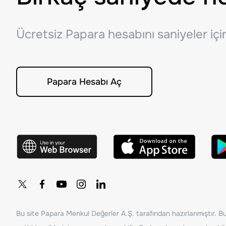
Ücretsiz Papara hesabını saniyeler iç
Papara Hesabı Aç
Bu site Papara Menkul Değerler A.Ş. tarafından hazırlanmıştır. Bur