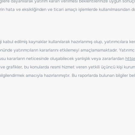
ilere dayanılarak yatırım kararı verilmesi beklentilerinize uygun sonuçl
erin hata ve eksikliğinden ve ticari amaçlı işlemlerde kullanılmasında
 kabul edilmiş kaynaklar kullanılarak hazırlanmış olup, yatırımcılara ke
nde yatırımcıların kararlarını etkilemeyi amaçlamamaktadır. Yatırımcıla
nusu kararların neticesinde oluşabilecek yanlışlık veya zararlardan
http
ve grafikler, bu konularda resmi hizmet veren yetkili üçüncü kişi kurum
gilendirmek amacıyla hazırlanmıştır. Bu raporlarda bulunan bilgiler bell