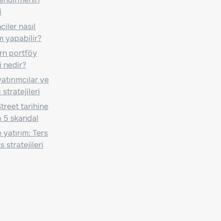
i
iler nasıl
m yapabilir?
n portföy
i nedir?
atırımcılar ve
 stratejileri
treet tarihine
 5 skandal
 yatırım: Ters
 stratejileri