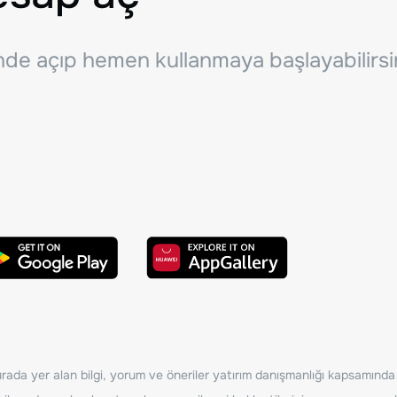
inde açıp hemen kullanmaya başlayabilirsi
ada yer alan bilgi, yorum ve öneriler yatırım danışmanlığı kapsamında de