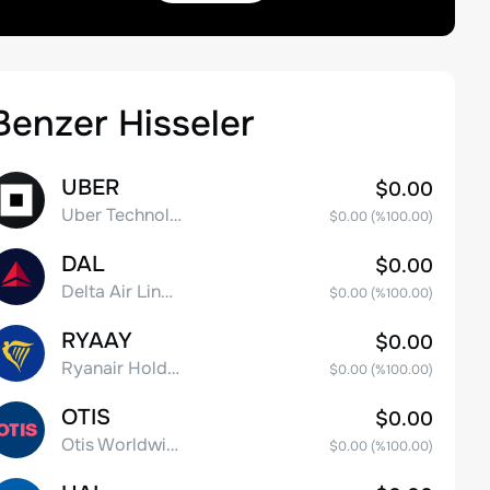
Benzer Hisseler
UBER
$0.00
Uber Technologies, Inc.
$0.00
(%
100.00
)
DAL
$0.00
Delta Air Lines, Inc.
$0.00
(%
100.00
)
RYAAY
$0.00
Ryanair Holdings plc American Depositary Shares
$0.00
(%
100.00
)
OTIS
$0.00
Otis Worldwide Corporation
$0.00
(%
100.00
)