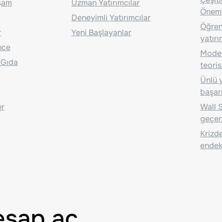
aşam
Uzman Yatırımcılar
Önem
Deneyimli Yatırımcılar
Öğrenc
r
Yeni Başlayanlar
yatırı
nce
Moder
 Gıda
teoris
Ünlü y
başarı
er
Wall S
geçen
Krizde
endeks
esap aç