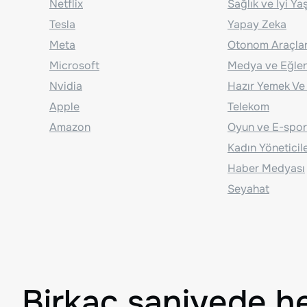
Netflix
Sağlık ve İyi Y
Tesla
Yapay Zeka
Meta
Otonom Araçla
Microsoft
Medya ve Eğle
Nvidia
Hazır Yemek Ve
Apple
Telekom
Amazon
Oyun ve E-spor
Kadın Yöneticil
Haber Medyası
Seyahat
Birkaç saniyede h