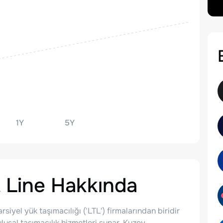
1Y
5Y
 Line
Hakkında
iyel yük taşımacılığı ('LTL') firmalarından biridir
lusal taşımacılık hizmetleri sunar. Kuzey