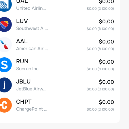
UAL
$0.00
United Airlines Holdings, Inc. Common Stock
$0.00
(%
100.00
)
LUV
$0.00
Southwest Airlines Co.
$0.00
(%
100.00
)
AAL
$0.00
American Airlines Group Inc.
$0.00
(%
100.00
)
RUN
$0.00
Sunrun Inc
$0.00
(%
100.00
)
JBLU
$0.00
JetBlue Airways Corp
$0.00
(%
100.00
)
CHPT
$0.00
ChargePoint Holdings, Inc.
$0.00
(%
100.00
)