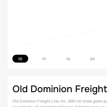
1G
1H
1A
3A
Old Dominion Freight
Old Dominion Freight Line, Inc. ABD'nin önde gelen pars
ve geniş bir ağ üzerinden bölgesel, bölgeler arası ve u