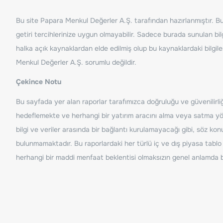
Bu site Papara Menkul Değerler A.Ş. tarafından hazırlanmıştır. Bur
getiri tercihlerinize uygun olmayabilir. Sadece burada sunulan bilg
halka açık kaynaklardan elde edilmiş olup bu kaynaklardaki bilgil
Menkul Değerler A.Ş. sorumlu değildir.
Çekince Notu
Bu sayfada yer alan raporlar tarafımızca doğruluğu ve güvenilirliği
hedeflemekte ve herhangi bir yatırım aracını alma veya satma yönü
bilgi ve veriler arasında bir bağlantı kurulamayacağı gibi, söz ko
bulunmamaktadır. Bu raporlardaki her türlü iç ve dış piyasa tablo 
herhangi bir maddi menfaat beklentisi olmaksızın genel anlamda bil