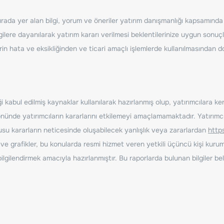
ada yer alan bilgi, yorum ve öneriler yatırım danışmanlığı kapsamında de
ilere dayanılarak yatırım kararı verilmesi beklentilerinize uygun sonuçl
erin hata ve eksikliğinden ve ticari amaçlı işlemlerde kullanılmasında
 kabul edilmiş kaynaklar kullanılarak hazırlanmış olup, yatırımcılara ke
nde yatırımcıların kararlarını etkilemeyi amaçlamamaktadır. Yatırımcıla
nusu kararların neticesinde oluşabilecek yanlışlık veya zararlardan
http
ve grafikler, bu konularda resmi hizmet veren yetkili üçüncü kişi kurum
gilendirmek amacıyla hazırlanmıştır. Bu raporlarda bulunan bilgiler bell