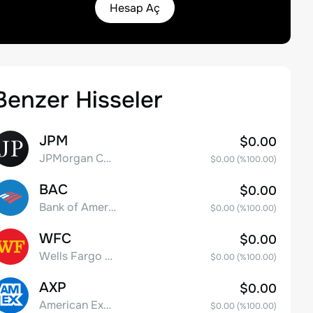
Hesap Aç
Benzer Hisseler
JPM
$0.00
JPMorgan Chase & Co.
$0.00
(%
100.00
)
BAC
$0.00
Bank of America Corporation
$0.00
(%
100.00
)
WFC
$0.00
Wells Fargo & Co.
$0.00
(%
100.00
)
AXP
$0.00
American Express Company
$0.00
(%
100.00
)