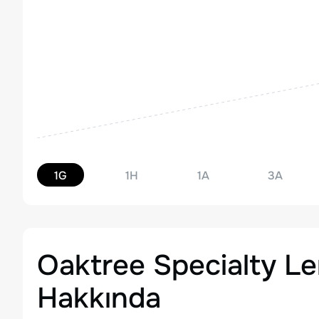
1G
1H
1A
3A
Oaktree Specialty L
Hakkında