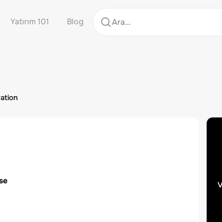
Yatırım 101
Blog
ation
sse
v