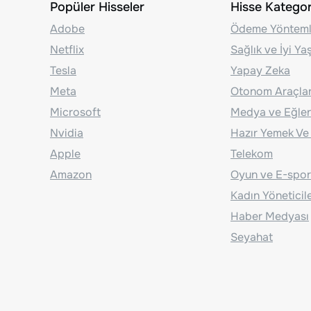
Popüler Hisseler
Hisse Kategori
Adobe
Ödeme Yönteml
Netflix
Sağlık ve İyi Y
Tesla
Yapay Zeka
Meta
Otonom Araçla
Microsoft
Medya ve Eğle
Nvidia
Hazır Yemek Ve
Apple
Telekom
Amazon
Oyun ve E-spor
Kadın Yöneticil
Haber Medyası
Seyahat