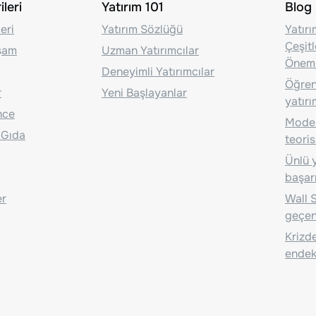
leri
Yatırım 101
Blog
eri
Yatırım Sözlüğü
Yatır
Çeşit
aşam
Uzman Yatırımcılar
Önem
Deneyimli Yatırımcılar
Öğrenc
r
Yeni Başlayanlar
yatırı
nce
Moder
 Gıda
teoris
Ünlü y
başarı
er
Wall S
geçen
Krizde
endeks