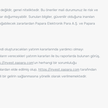
ğildir, genel niteliktedir. Bu öneriler mali durumunuz ile risk ve
ar doğurmayabilir. Sunulan bilgiler, güvenilir olduğuna inanılan
n doğabilecek zararlardan Papara Elektronik Para A.Ş. ve Papara
ndi oluşturacakları yatırım kararlarında yardımcı olmayı
rın verecekleri yatırım kararları ile bu raporlarda bulunan görüş,
s://invest.papara.com
'un herhangi bir sorumluluğu
lardan elde edilmiş olup,
https://invest.papara.com
tarafından
i bir gelirin sağlanmasına yönelik olarak verilmemektedir.