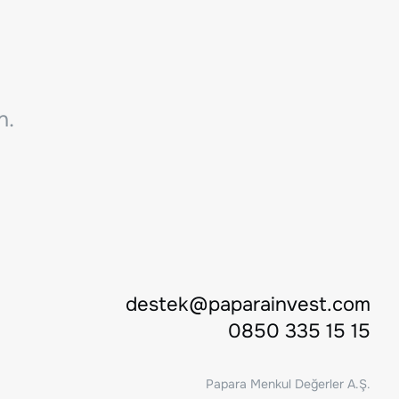
n.
destek@paparainvest.com
0850 335 15 15
Papara Menkul Değerler A.Ş.