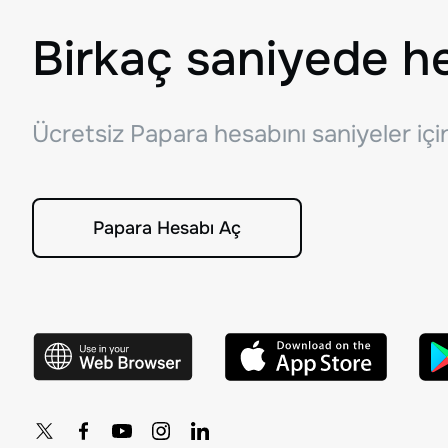
Birkaç saniyede h
Ücretsiz Papara hesabını saniyeler iç
Papara Hesabı Aç