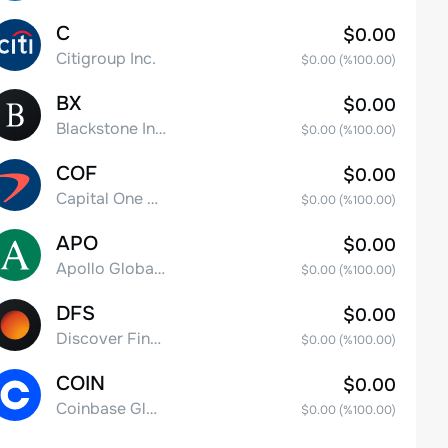
C
$0.00
Citigroup Inc.
$0.00
(%
100.00
)
BX
$0.00
Blackstone Inc.
$0.00
(%
100.00
)
COF
$0.00
Capital One Financial
$0.00
(%
100.00
)
APO
$0.00
Apollo Global Management, Inc.
$0.00
(%
100.00
)
DFS
$0.00
Discover Financial Services
$0.00
(%
100.00
)
COIN
$0.00
Coinbase Global, Inc. Class A Common Stock
$0.00
(%
100.00
)