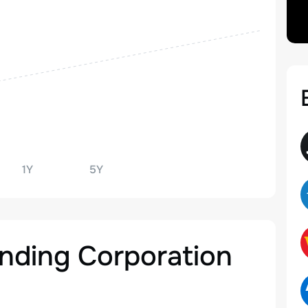
1Y
5Y
ending Corporation