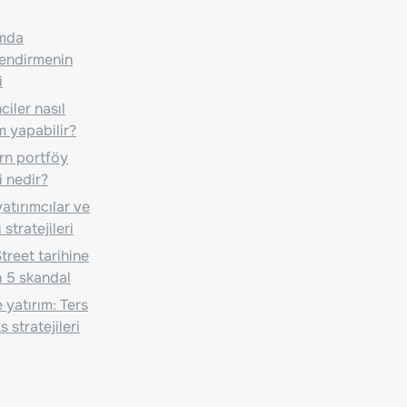
ımda
lendirmenin
i
iler nasıl
m yapabilir?
n portföy
i nedir?
atırımcılar ve
 stratejileri
treet tarihine
 5 skandal
 yatırım: Ters
 stratejileri