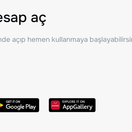
esap aç
inde açıp hemen kullanmaya başlayabilirsi