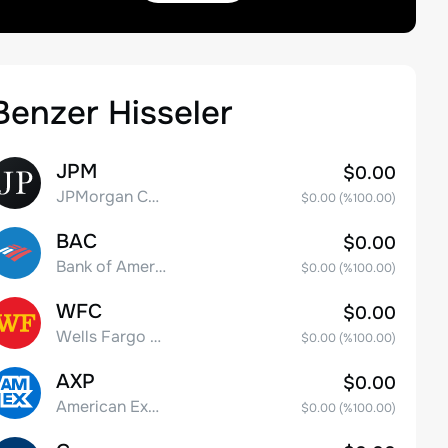
Benzer Hisseler
JPM
$0.00
JPMorgan Chase & Co.
$0.00
(%
100.00
)
BAC
$0.00
Bank of America Corporation
$0.00
(%
100.00
)
WFC
$0.00
Wells Fargo & Co.
$0.00
(%
100.00
)
AXP
$0.00
American Express Company
$0.00
(%
100.00
)