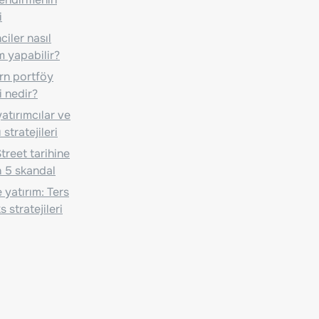
i
iler nasıl
m yapabilir?
n portföy
i nedir?
atırımcılar ve
 stratejileri
treet tarihine
 5 skandal
 yatırım: Ters
 stratejileri