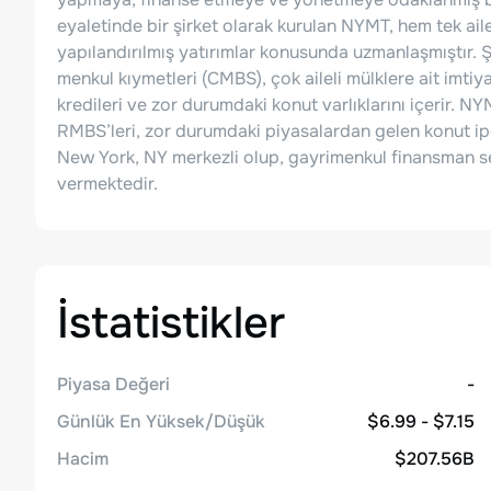
eyaletinde bir şirket olarak kurulan NYMT, hem tek ail
yapılandırılmış yatırımlar konusunda uzmanlaşmıştır. Şir
menkul kıymetleri (CMBS), çok aileli mülklere ait imti
kredileri ve zor durumdaki konut varlıklarını içerir. NY
RMBS’leri, zor durumdaki piyasalardan gelen konut ipot
New York, NY merkezli olup, gayrimenkul finansman s
vermektedir.
İstatistikler
Piyasa Değeri
-
Günlük En Yüksek/Düşük
$6.99 - $7.15
Hacim
$207.56B