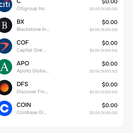
C
$0.00
Citigroup Inc.
$0.00
(%
100.00
)
BX
$0.00
Blackstone Inc.
$0.00
(%
100.00
)
COF
$0.00
Capital One Financial
$0.00
(%
100.00
)
APO
$0.00
Apollo Global Management, Inc.
$0.00
(%
100.00
)
DFS
$0.00
Discover Financial Services
$0.00
(%
100.00
)
COIN
$0.00
Coinbase Global, Inc. Class A Common Stock
$0.00
(%
100.00
)