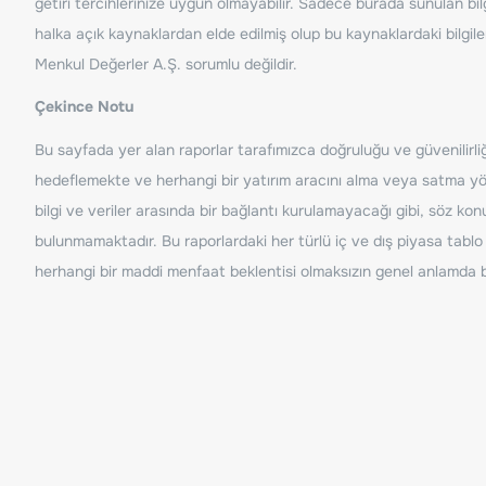
getiri tercihlerinize uygun olmayabilir. Sadece burada sunulan bilg
halka açık kaynaklardan elde edilmiş olup bu kaynaklardaki bilgil
Menkul Değerler A.Ş. sorumlu değildir.
Çekince Notu
Bu sayfada yer alan raporlar tarafımızca doğruluğu ve güvenilirliği
hedeflemekte ve herhangi bir yatırım aracını alma veya satma yönü
bilgi ve veriler arasında bir bağlantı kurulamayacağı gibi, söz ko
bulunmamaktadır. Bu raporlardaki her türlü iç ve dış piyasa tablo 
herhangi bir maddi menfaat beklentisi olmaksızın genel anlamda bil