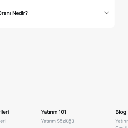
Oranı Nedir?
leri
Yatırım 101
Blog
eri
Yatırım Sözlüğü
Yatır
Çeşit