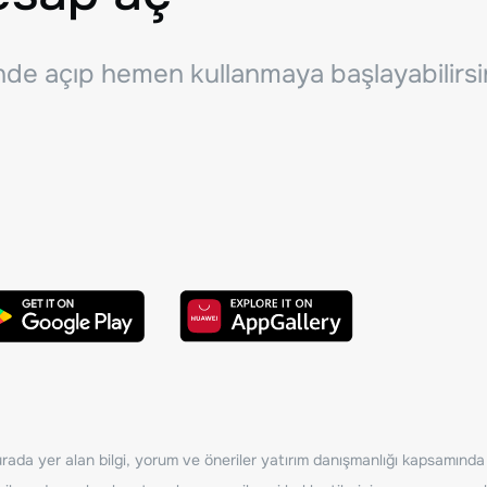
inde açıp hemen kullanmaya başlayabilirsi
ada yer alan bilgi, yorum ve öneriler yatırım danışmanlığı kapsamında de