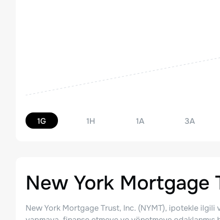
1G
1H
1A
3A
New York Mortgage Tr
New York Mortgage Trust, Inc. (NYMT), ipotekle ilgili ve 
yapmaya, finanse etmeye ve yönetmeye odaklanmış bir