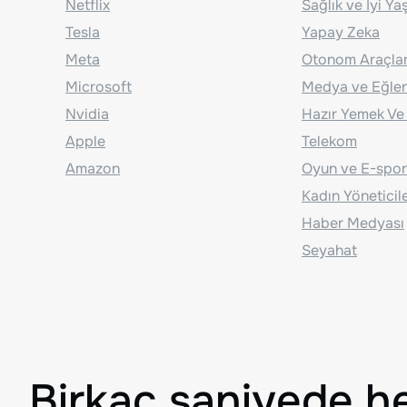
Netflix
Sağlık ve İyi Y
Tesla
Yapay Zeka
Meta
Otonom Araçla
Microsoft
Medya ve Eğle
Nvidia
Hazır Yemek Ve
Apple
Telekom
Amazon
Oyun ve E-spor
Kadın Yöneticil
Haber Medyası
Seyahat
Birkaç saniyede h