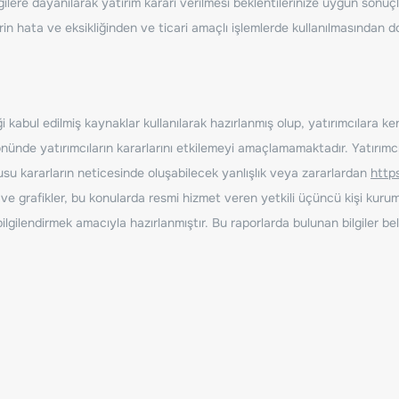
ilere dayanılarak yatırım kararı verilmesi beklentilerinize uygun sonuçl
erin hata ve eksikliğinden ve ticari amaçlı işlemlerde kullanılmasında
 kabul edilmiş kaynaklar kullanılarak hazırlanmış olup, yatırımcılara ke
nde yatırımcıların kararlarını etkilemeyi amaçlamamaktadır. Yatırımcıla
nusu kararların neticesinde oluşabilecek yanlışlık veya zararlardan
http
ve grafikler, bu konularda resmi hizmet veren yetkili üçüncü kişi kurum
gilendirmek amacıyla hazırlanmıştır. Bu raporlarda bulunan bilgiler bell