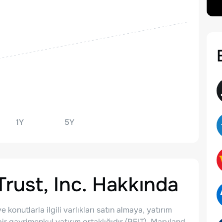
1Y
5Y
ust, Inc.
Hakkında
konutlarla ilgili varlıkları satın almaya, yatırım
 gayrimenkul yatırım ortaklığıdır (REIT). Maryland