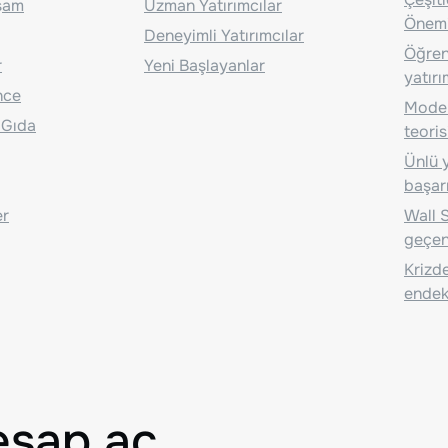
aşam
Uzman Yatırımcılar
Önem
Deneyimli Yatırımcılar
Öğrenc
r
Yeni Başlayanlar
yatırı
nce
Moder
 Gıda
teoris
Ünlü y
başarı
er
Wall S
geçen
Krizde
endeks
esap aç