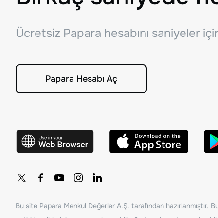
Ücretsiz Papara hesabını saniyeler iç
Papara Hesabı Aç
Bu site Papara Menkul Değerler A.Ş. tarafından hazırlanmıştır. Bur