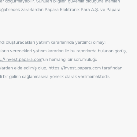
ar doğurmayabilir. Sunulan bilgiler, güvenilir olduğuna inanılan
n doğabilecek zararlardan Papara Elektronik Para A.Ş. ve Papara
ndi oluşturacakları yatırım kararlarında yardımcı olmayı
rın verecekleri yatırım kararları ile bu raporlarda bulunan görüş,
s://invest.papara.com
'un herhangi bir sorumluluğu
lardan elde edilmiş olup,
https://invest.papara.com
tarafından
i bir gelirin sağlanmasına yönelik olarak verilmemektedir.