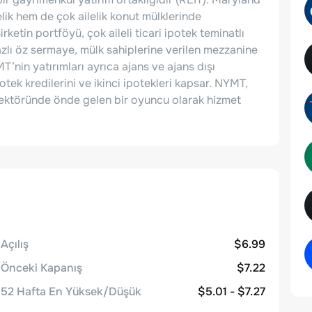
elik hem de çok ailelik konut mülklerinde
ketin portföyü, çok aileli ticari ipotek teminatlı
yazlı öz sermaye, mülk sahiplerine verilen mezzanine
MT’nin yatırımları ayrıca ajans ve ajans dışı
ek kredilerini ve ikinci ipotekleri kapsar. NYMT,
ektöründe önde gelen bir oyuncu olarak hizmet
Açılış
$6.99
Önceki Kapanış
$7.22
52 Hafta En Yüksek/Düşük
$5.01 - $7.27