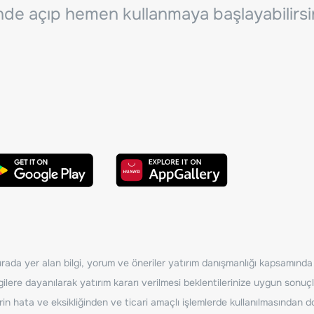
inde açıp hemen kullanmaya başlayabilirsi
ada yer alan bilgi, yorum ve öneriler yatırım danışmanlığı kapsamında de
ilere dayanılarak yatırım kararı verilmesi beklentilerinize uygun sonuçl
erin hata ve eksikliğinden ve ticari amaçlı işlemlerde kullanılmasında