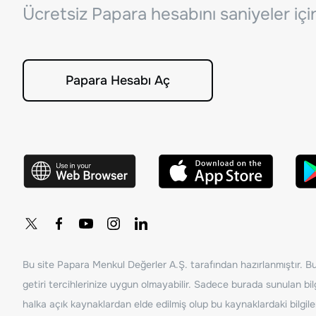
Ücretsiz Papara hesabını saniyeler iç
Papara Hesabı Aç
Bu site Papara Menkul Değerler A.Ş. tarafından hazırlanmıştır. Bur
getiri tercihlerinize uygun olmayabilir. Sadece burada sunulan bilg
halka açık kaynaklardan elde edilmiş olup bu kaynaklardaki bilgil