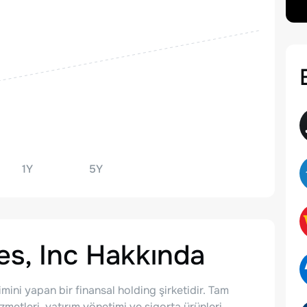
1Y
5Y
s, Inc
Hakkında
ini yapan bir finansal holding şirketidir. Tam
zmetleri, yatırım yönetimi ve sigorta ürünleri