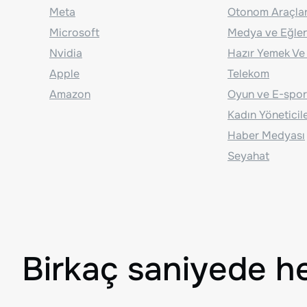
Meta
Otonom Araçla
Microsoft
Medya ve Eğle
Nvidia
Hazır Yemek Ve
Apple
Telekom
Amazon
Oyun ve E-spor
Kadın Yöneticil
Haber Medyası
Seyahat
Birkaç saniyede h