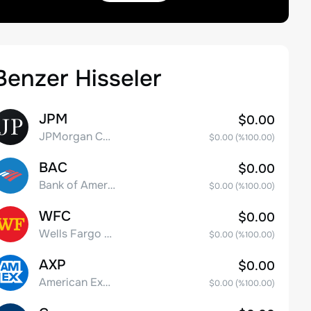
Benzer Hisseler
JPM
$0.00
JPMorgan Chase & Co.
$0.00
(%
100.00
)
BAC
$0.00
Bank of America Corporation
$0.00
(%
100.00
)
WFC
$0.00
Wells Fargo & Co.
$0.00
(%
100.00
)
AXP
$0.00
American Express Company
$0.00
(%
100.00
)