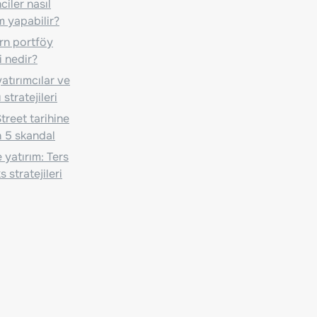
iler nasıl
m yapabilir?
n portföy
i nedir?
atırımcılar ve
 stratejileri
treet tarihine
 5 skandal
 yatırım: Ters
 stratejileri