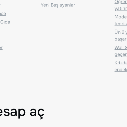
Öğrenc
r
Yeni Başlayanlar
yatırı
nce
Moder
 Gıda
teoris
Ünlü y
başarı
er
Wall S
geçen
Krizde
endeks
esap aç