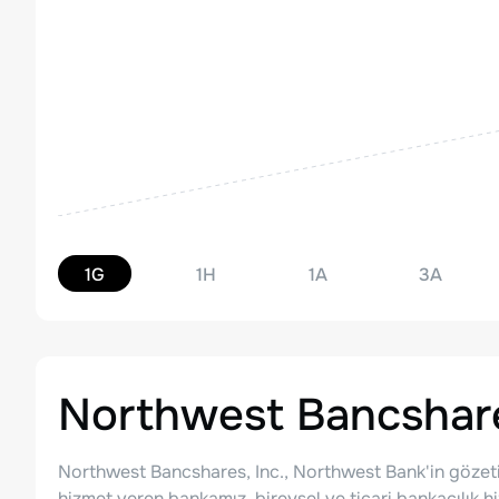
1G
1H
1A
3A
Northwest Bancshare
Northwest Bancshares, Inc., Northwest Bank'in gözetim
hizmet veren bankamız, bireysel ve ticari bankacılık hi