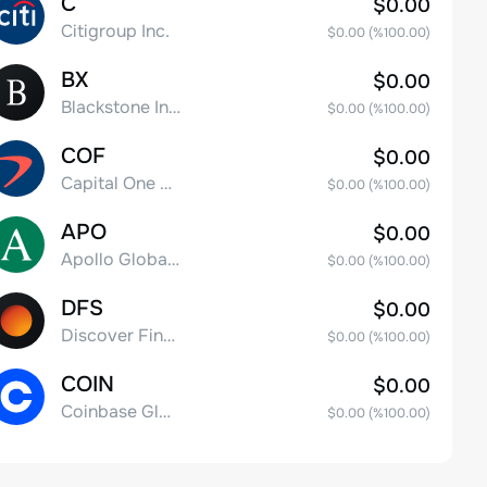
C
$0.00
Citigroup Inc.
$0.00
(%
100.00
)
BX
$0.00
Blackstone Inc.
$0.00
(%
100.00
)
COF
$0.00
Capital One Financial
$0.00
(%
100.00
)
APO
$0.00
Apollo Global Management, Inc.
$0.00
(%
100.00
)
DFS
$0.00
Discover Financial Services
$0.00
(%
100.00
)
COIN
$0.00
Coinbase Global, Inc. Class A Common Stock
$0.00
(%
100.00
)