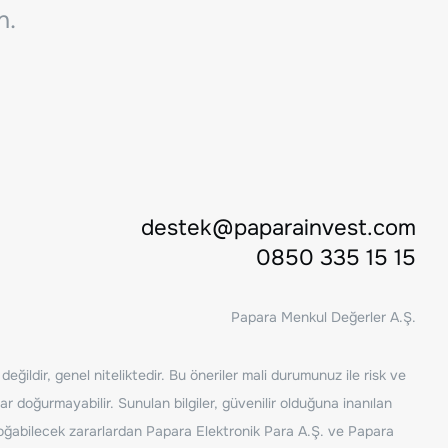
n.
destek@paparainvest.com
0850 335 15 15
Papara Menkul Değerler A.Ş.
ğildir, genel niteliktedir. Bu öneriler mali durumunuz ile risk ve
ar doğurmayabilir. Sunulan bilgiler, güvenilir olduğuna inanılan
n doğabilecek zararlardan Papara Elektronik Para A.Ş. ve Papara