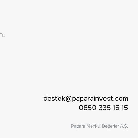
n.
destek@paparainvest.com
0850 335 15 15
Papara Menkul Değerler A.Ş.