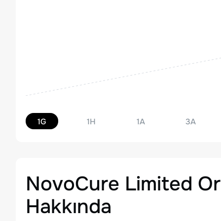
1G
1H
1A
3A
NovoCure Limited Or
Hakkında