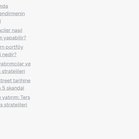
ımda
lendirmenin
i
iler nasıl
m yapabilir?
n portföy
i nedir?
atırımcılar ve
 stratejileri
treet tarihine
 5 skandal
 yatırım: Ters
 stratejileri