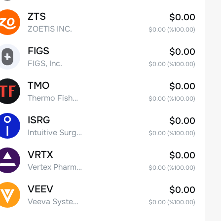
ZTS
$0.00
ZOETIS INC.
$0.00
(%
100.00
)
FIGS
$0.00
FIGS, Inc.
$0.00
(%
100.00
)
TMO
$0.00
Thermo Fisher Scientific, Inc.
$0.00
(%
100.00
)
ISRG
$0.00
Intuitive Surgical Inc.
$0.00
(%
100.00
)
VRTX
$0.00
Vertex Pharmaceuticals Inc
$0.00
(%
100.00
)
VEEV
$0.00
Veeva Systems Inc.
$0.00
(%
100.00
)