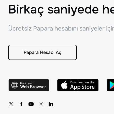
Birkaç saniyede h
Ücretsiz Papara hesabını saniyeler iç
Papara Hesabı Aç