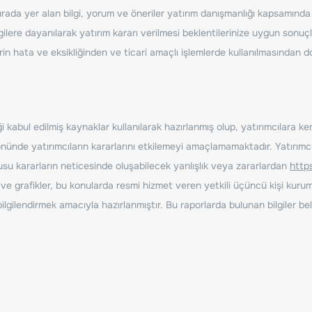
ada yer alan bilgi, yorum ve öneriler yatırım danışmanlığı kapsamında de
ilere dayanılarak yatırım kararı verilmesi beklentilerinize uygun sonuçl
erin hata ve eksikliğinden ve ticari amaçlı işlemlerde kullanılmasında
 kabul edilmiş kaynaklar kullanılarak hazırlanmış olup, yatırımcılara ke
nde yatırımcıların kararlarını etkilemeyi amaçlamamaktadır. Yatırımcıla
nusu kararların neticesinde oluşabilecek yanlışlık veya zararlardan
http
ve grafikler, bu konularda resmi hizmet veren yetkili üçüncü kişi kurum
gilendirmek amacıyla hazırlanmıştır. Bu raporlarda bulunan bilgiler bell