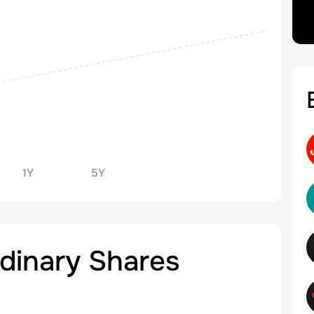
1Y
5Y
dinary Shares