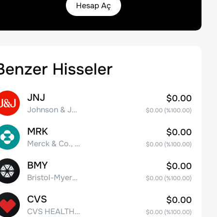
Hesap Aç
Benzer Hisseler
JNJ
$0.00
Johnson & Johnson
$0.00
(%
100.00
)
MRK
$0.00
Merck & Co., Inc.
$0.00
(%
100.00
)
BMY
$0.00
Bristol-Myers Squibb Co.
$0.00
(%
100.00
)
CVS
$0.00
CVS HEALTH CORPORATION
$0.00
(%
100.00
)