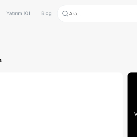
Yatırım 101
Blog
s
v