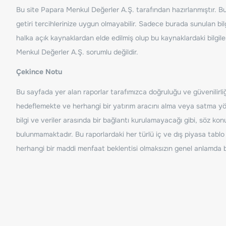
Bu site Papara Menkul Değerler A.Ş. tarafından hazırlanmıştır. Bur
getiri tercihlerinize uygun olmayabilir. Sadece burada sunulan bilg
halka açık kaynaklardan elde edilmiş olup bu kaynaklardaki bilgil
Menkul Değerler A.Ş. sorumlu değildir.
Çekince Notu
Bu sayfada yer alan raporlar tarafımızca doğruluğu ve güvenilirliği
hedeflemekte ve herhangi bir yatırım aracını alma veya satma yönü
bilgi ve veriler arasında bir bağlantı kurulamayacağı gibi, söz ko
bulunmamaktadır. Bu raporlardaki her türlü iç ve dış piyasa tablo 
herhangi bir maddi menfaat beklentisi olmaksızın genel anlamda bil