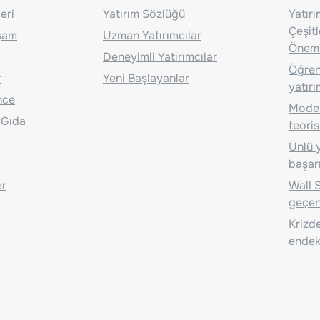
eri
Yatırım Sözlüğü
Yatır
Çeşit
aşam
Uzman Yatırımcılar
Önem
Deneyimli Yatırımcılar
Öğrenc
r
Yeni Başlayanlar
yatırı
nce
Moder
 Gıda
teoris
Ünlü y
başarı
er
Wall S
geçen
Krizde
endeks