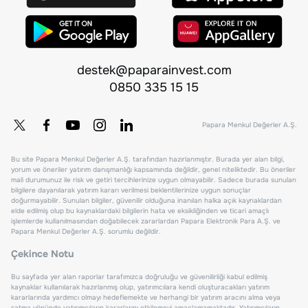
destek@paparainvest.com
0850 335 15 15
Papara Menkul Değerler A.Ş.
Bu site Papara Menkul Değerler A.Ş. tarafından hazırlanmıştır. Burada yer alan bilgi,
yorum ve öneriler yatırım danışmanlığı kapsamında değildir, genel niteliktedir. Bu öneriler
mali durumunuz ile risk ve getiri tercihlerinize uygun olmayabilir. Sadece burada sunulan
bilgilere dayanılarak yatırım kararı verilmesi beklentilerinize uygun sonuçlar
doğurmayabilir. Sunulan bilgiler, güvenilir olduğuna inanılan halka açık kaynaklardan
elde edilmiş olup bu kaynaklardaki bilgilerin hata ve eksikliğinden ve ticari amaçlı
işlemlerde kullanılmasından doğabilecek zararlardan Papara Elektronik Para A.Ş. ve
Papara Menkul Değerler A.Ş. sorumlu değildir.
Çekince Notu
Bu sayfada yer alan raporlar tarafımızca doğruluğu ve güvenilirliği kabul edilmiş
kaynaklar kullanılarak hazırlanmış olup, yatırımcılara kendi oluşturacakları yatırım
kararlarında yardımcı olmayı hedeflemekte ve herhangi bir yatırım aracını alma veya
satma yönünde yatırımcıların kararlarını etkilemeyi amaçlamamaktadır. Yatırımcıların