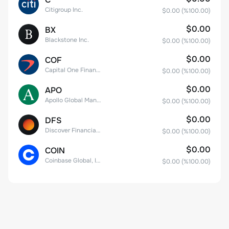
Citigroup Inc.
$0.00
(%
100.00
)
$0.00
BX
Blackstone Inc.
$0.00
(%
100.00
)
$0.00
COF
Capital One Financial
$0.00
(%
100.00
)
$0.00
APO
Apollo Global Management, Inc.
$0.00
(%
100.00
)
$0.00
DFS
Discover Financial Services
$0.00
(%
100.00
)
$0.00
COIN
Coinbase Global, Inc. Class A Common Stock
$0.00
(%
100.00
)