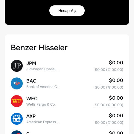
Hesap Aç
Benzer Hisseler
$0.00
JPM
JPMorgan Chase & Co.
$0.00
(%
100.00
)
$0.00
BAC
Bank of America Corporation
$0.00
(%
100.00
)
$0.00
WFC
Wells Fargo & Co.
$0.00
(%
100.00
)
$0.00
AXP
American Express Company
$0.00
(%
100.00
)
$0.00
C