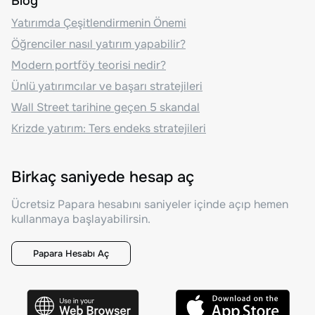
Blog
Yatırımda Çeşitlendirmenin Önemi
Öğrenciler nasıl yatırım yapabilir?
Modern portföy teorisi nedir?
Ünlü yatırımcılar ve başarı stratejileri
Wall Street tarihine geçen 5 skandal
Krizde yatırım: Ters endeks stratejileri
Birkaç saniyede hesap aç
Ücretsiz Papara hesabını saniyeler içinde açıp hemen
kullanmaya başlayabilirsin.
Papara Hesabı Aç