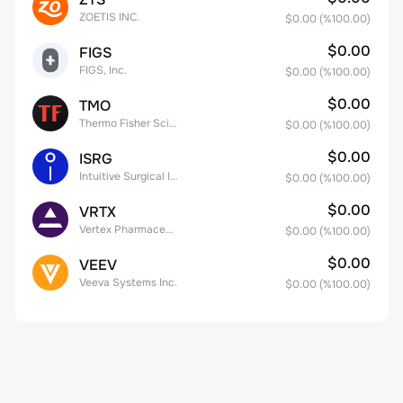
ZOETIS INC.
$0.00
(%
100.00
)
$0.00
FIGS
FIGS, Inc.
$0.00
(%
100.00
)
$0.00
TMO
Thermo Fisher Scientific, Inc.
$0.00
(%
100.00
)
$0.00
ISRG
Intuitive Surgical Inc.
$0.00
(%
100.00
)
$0.00
VRTX
Vertex Pharmaceuticals Inc
$0.00
(%
100.00
)
$0.00
VEEV
Veeva Systems Inc.
$0.00
(%
100.00
)