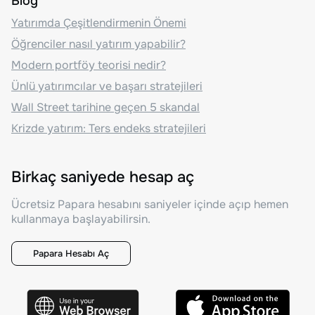
Blog
Yatırımda Çeşitlendirmenin Önemi
Öğrenciler nasıl yatırım yapabilir?
Modern portföy teorisi nedir?
Ünlü yatırımcılar ve başarı stratejileri
Wall Street tarihine geçen 5 skandal
Krizde yatırım: Ters endeks stratejileri
Birkaç saniyede hesap aç
Ücretsiz Papara hesabını saniyeler içinde açıp hemen
kullanmaya başlayabilirsin.
Papara Hesabı Aç