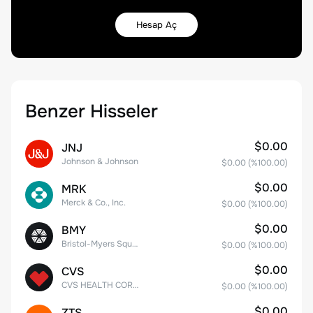
Hesap Aç
Benzer Hisseler
$0.00
JNJ
Johnson & Johnson
$0.00
(%
100.00
)
$0.00
MRK
Merck & Co., Inc.
$0.00
(%
100.00
)
$0.00
BMY
Bristol-Myers Squibb Co.
$0.00
(%
100.00
)
$0.00
CVS
CVS HEALTH CORPORATION
$0.00
(%
100.00
)
$0.00
ZTS