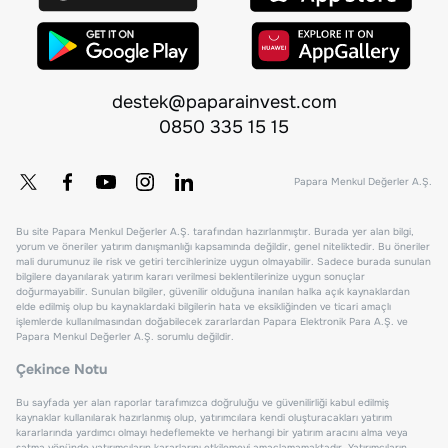
destek@paparainvest.com
0850 335 15 15
Papara Menkul Değerler A.Ş.
Bu site Papara Menkul Değerler A.Ş. tarafından hazırlanmıştır. Burada yer alan bilgi,
yorum ve öneriler yatırım danışmanlığı kapsamında değildir, genel niteliktedir. Bu öneriler
mali durumunuz ile risk ve getiri tercihlerinize uygun olmayabilir. Sadece burada sunulan
bilgilere dayanılarak yatırım kararı verilmesi beklentilerinize uygun sonuçlar
doğurmayabilir. Sunulan bilgiler, güvenilir olduğuna inanılan halka açık kaynaklardan
elde edilmiş olup bu kaynaklardaki bilgilerin hata ve eksikliğinden ve ticari amaçlı
işlemlerde kullanılmasından doğabilecek zararlardan Papara Elektronik Para A.Ş. ve
Papara Menkul Değerler A.Ş. sorumlu değildir.
Çekince Notu
Bu sayfada yer alan raporlar tarafımızca doğruluğu ve güvenilirliği kabul edilmiş
kaynaklar kullanılarak hazırlanmış olup, yatırımcılara kendi oluşturacakları yatırım
kararlarında yardımcı olmayı hedeflemekte ve herhangi bir yatırım aracını alma veya
satma yönünde yatırımcıların kararlarını etkilemeyi amaçlamamaktadır. Yatırımcıların