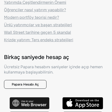
Yatırımda Çeşitlendirmenin Önemi
Öğrenciler nasıl yatırım yapabilir?
Modern portföy teorisi nedir?
Ünlü yatırımcılar ve başarı stratejileri
Wall Street tarihine geçen 5 skandal
Krizde yatırım: Ters endeks stratejileri
Birkaç saniyede hesap aç
Ücretsiz Papara hesabını saniyeler içinde açıp hemen
kullanmaya başlayabilirsin.
Papara Hesabı Aç