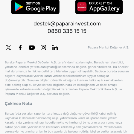
destek@paparainvest.com
0850 335 15 15
Papara Menkul Değerler A.Ş.
Bu site Papara Menkul Değerler A.Ş. tarafından hazırlanmıştır. Burada yer alan bilgi,
yorum ve öneriler yatırım danışmanlığı kapsamında değildir, genel niteliktedir. Bu öneriler
mali durumunuz ile risk ve getiri tercihlerinize uygun olmayabilir. Sadece burada sunulan
bilgilere dayanılarak yatırım kararı verilmesi beklentilerinize uygun sonuçlar
doğurmayabilir. Sunulan bilgiler, güvenilir olduğuna inanılan halka açık kaynaklardan
elde edilmiş olup bu kaynaklardaki bilgilerin hata ve eksikliğinden ve ticari amaçlı
işlemlerde kullanılmasından doğabilecek zararlardan Papara Elektronik Para A.Ş. ve
Papara Menkul Değerler A.Ş. sorumlu değildir.
Çekince Notu
Bu sayfada yer alan raporlar tarafımızca doğruluğu ve güvenilirliği kabul edilmiş
kaynaklar kullanılarak hazırlanmış olup, yatırımcılara kendi oluşturacakları yatırım
kararlarında yardımcı olmayı hedeflemekte ve herhangi bir yatırım aracını alma veya
satma yönünde yatırımcıların kararlarını etkilemeyi amaçlamamaktadır. Yatırımcıların
verecekleri yatırım kararları ile bu raporlarda bulunan görüş, bilgi ve veriler arasında bir