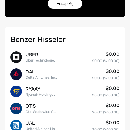
Hesap Aç
Benzer Hisseler
$0.00
UBER
Uber Technologies, Inc.
$0.00
(%
100.00
)
$0.00
DAL
Delta Air Lines, Inc.
$0.00
(%
100.00
)
$0.00
RYAAY
Ryanair Holdings plc American Depositary Shares
$0.00
(%
100.00
)
$0.00
OTIS
Otis Worldwide Corporation
$0.00
(%
100.00
)
$0.00
UAL
United Airlines Holdings, Inc. Common Stock
$0.00
(%
100.00
)