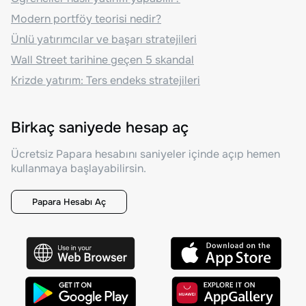
Modern portföy teorisi nedir?
Ünlü yatırımcılar ve başarı stratejileri
Wall Street tarihine geçen 5 skandal
Krizde yatırım: Ters endeks stratejileri
Birkaç saniyede hesap aç
Ücretsiz Papara hesabını saniyeler içinde açıp hemen
kullanmaya başlayabilirsin.
Papara Hesabı Aç