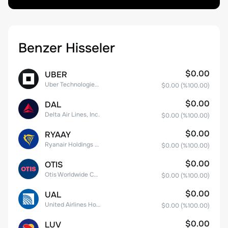
Benzer Hisseler
$0.00
UBER
Uber Technologies, Inc.
$0.00
(%
100.00
)
$0.00
DAL
Delta Air Lines, Inc.
$0.00
(%
100.00
)
$0.00
RYAAY
Ryanair Holdings plc American Depositary Shares
$0.00
(%
100.00
)
$0.00
OTIS
Otis Worldwide Corporation
$0.00
(%
100.00
)
$0.00
UAL
United Airlines Holdings, Inc. Common Stock
$0.00
(%
100.00
)
$0.00
LUV