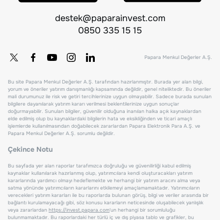
destek@paparainvest.com
0850 335 15 15
Papara Menkul Değerler A.Ş.
Bu site Papara Menkul Değerler A.Ş. tarafından hazırlanmıştır. Burada yer alan bilgi,
yorum ve öneriler yatırım danışmanlığı kapsamında değildir, genel niteliktedir. Bu öneriler
mali durumunuz ile risk ve getiri tercihlerinize uygun olmayabilir. Sadece burada sunulan
bilgilere dayanılarak yatırım kararı verilmesi beklentilerinize uygun sonuçlar
doğurmayabilir. Sunulan bilgiler, güvenilir olduğuna inanılan halka açık kaynaklardan
elde edilmiş olup bu kaynaklardaki bilgilerin hata ve eksikliğinden ve ticari amaçlı
işlemlerde kullanılmasından doğabilecek zararlardan Papara Elektronik Para A.Ş. ve
Papara Menkul Değerler A.Ş. sorumlu değildir.
Çekince Notu
Bu sayfada yer alan raporlar tarafımızca doğruluğu ve güvenilirliği kabul edilmiş
kaynaklar kullanılarak hazırlanmış olup, yatırımcılara kendi oluşturacakları yatırım
kararlarında yardımcı olmayı hedeflemekte ve herhangi bir yatırım aracını alma veya
satma yönünde yatırımcıların kararlarını etkilemeyi amaçlamamaktadır. Yatırımcıların
verecekleri yatırım kararları ile bu raporlarda bulunan görüş, bilgi ve veriler arasında bir
bağlantı kurulamayacağı gibi, söz konusu kararların neticesinde oluşabilecek yanlışlık
veya zararlardan
https://invest.papara.com
'un herhangi bir sorumluluğu
bulunmamaktadır. Bu raporlardaki her türlü iç ve dış piyasa tablo ve grafikler, bu