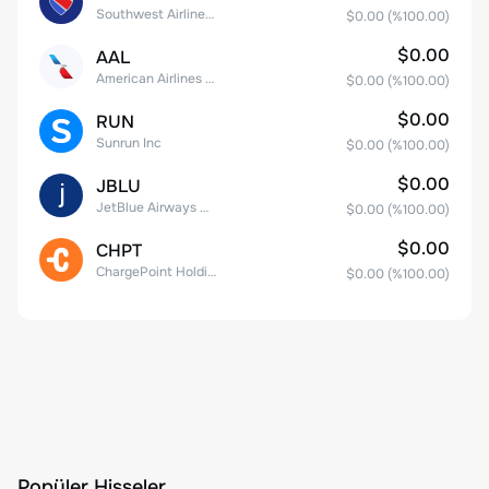
Southwest Airlines Co.
$0.00
(%
100.00
)
$0.00
AAL
American Airlines Group Inc.
$0.00
(%
100.00
)
$0.00
RUN
Sunrun Inc
$0.00
(%
100.00
)
$0.00
JBLU
JetBlue Airways Corp
$0.00
(%
100.00
)
$0.00
CHPT
ChargePoint Holdings, Inc.
$0.00
(%
100.00
)
Popüler Hisseler