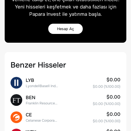
Yeni hisseleri keşfetmek ve daha fazlası için
Papara Invest ile yatırıma başla.
Hesap Aç
Benzer Hisseler
$0.00
LYB
LyondellBasell Industries N.V. Class A
$0.00
(%
100.00
)
$0.00
BEN
Franklin Resources, Inc.
$0.00
(%
100.00
)
$0.00
CE
Celanese Corporation Common Stock
$0.00
(%
100.00
)