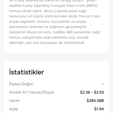
ve Kuzey Amerika'da önemli bir varlığa sahiptir. Şirket,
özellikle Kuzey Ağartılmış Yumuşak Odun Kraftı (NBSK)
hamuru olmak üzere, dünya çapında pazar kağıt
hamurunun en büyük üreticilerinden biridir. Mercer's katı
ahşap segmenti, kereste, biyoyakıtlar ve ahşap
kalıntılarının üretimini ve dağıtımını gerçekleştirir.
Gelirlerinin büyük bir kısmı, özellikle ABD pazarında, kağıt
hamuru satışlarından elde edilmekte olup, burada
elektriğin yanı sıra kimyasallar da üretmektedir.
İstatistikler
Piyasa Değeri
-
Günlük En Yüksek/Düşük
$2.36 - $2.53
Hacim
$284.58B
Açılış
$1.94