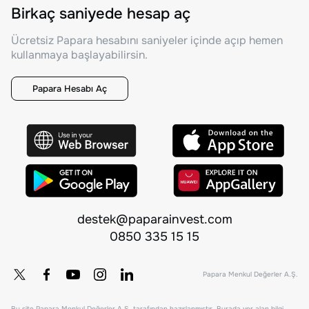
Birkaç saniyede hesap aç
Ücretsiz Papara hesabını saniyeler içinde açıp hemen
kullanmaya başlayabilirsin.
Papara Hesabı Aç
destek@paparainvest.com
0850 335 15 15
Papara Menkul Değerler A.Ş.
Bu site Papara Menkul Değerler A.Ş. tarafından hazırlanmıştır. Burada yer alan bilgi,