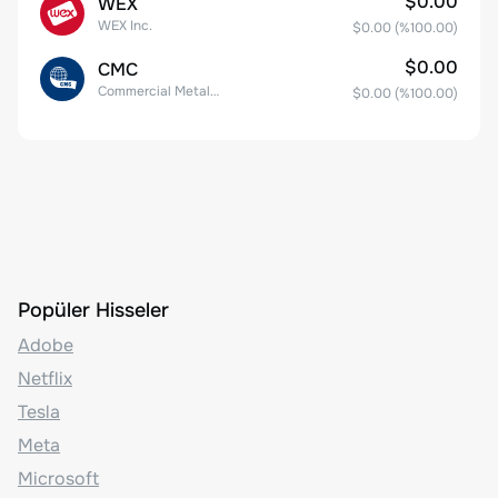
$0.00
WEX
WEX Inc.
$0.00
(%
100.00
)
$0.00
CMC
Commercial Metals Company
$0.00
(%
100.00
)
Popüler Hisseler
Adobe
Netflix
Tesla
Meta
Microsoft