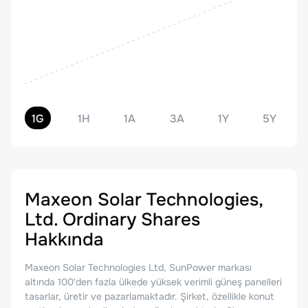
1G
1H
1A
3A
1Y
5Y
Maxeon Solar Technologies,
Ltd. Ordinary Shares
Hakkında
Maxeon Solar Technologies Ltd, SunPower markası
altında 100'den fazla ülkede yüksek verimli güneş panelleri
tasarlar, üretir ve pazarlamaktadır. Şirket, özellikle konut