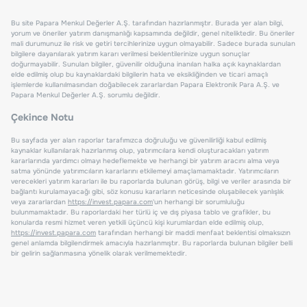
Bu site Papara Menkul Değerler A.Ş. tarafından hazırlanmıştır. Burada yer alan bilgi,
yorum ve öneriler yatırım danışmanlığı kapsamında değildir, genel niteliktedir. Bu öneriler
mali durumunuz ile risk ve getiri tercihlerinize uygun olmayabilir. Sadece burada sunulan
bilgilere dayanılarak yatırım kararı verilmesi beklentilerinize uygun sonuçlar
doğurmayabilir. Sunulan bilgiler, güvenilir olduğuna inanılan halka açık kaynaklardan
elde edilmiş olup bu kaynaklardaki bilgilerin hata ve eksikliğinden ve ticari amaçlı
işlemlerde kullanılmasından doğabilecek zararlardan Papara Elektronik Para A.Ş. ve
Papara Menkul Değerler A.Ş. sorumlu değildir.
Çekince Notu
Bu sayfada yer alan raporlar tarafımızca doğruluğu ve güvenilirliği kabul edilmiş
kaynaklar kullanılarak hazırlanmış olup, yatırımcılara kendi oluşturacakları yatırım
kararlarında yardımcı olmayı hedeflemekte ve herhangi bir yatırım aracını alma veya
satma yönünde yatırımcıların kararlarını etkilemeyi amaçlamamaktadır. Yatırımcıların
verecekleri yatırım kararları ile bu raporlarda bulunan görüş, bilgi ve veriler arasında bir
bağlantı kurulamayacağı gibi, söz konusu kararların neticesinde oluşabilecek yanlışlık
veya zararlardan
https://invest.papara.com
'un herhangi bir sorumluluğu
bulunmamaktadır. Bu raporlardaki her türlü iç ve dış piyasa tablo ve grafikler, bu
konularda resmi hizmet veren yetkili üçüncü kişi kurumlardan elde edilmiş olup,
https://invest.papara.com
tarafından herhangi bir maddi menfaat beklentisi olmaksızın
genel anlamda bilgilendirmek amacıyla hazırlanmıştır. Bu raporlarda bulunan bilgiler belli
bir gelirin sağlanmasına yönelik olarak verilmemektedir.