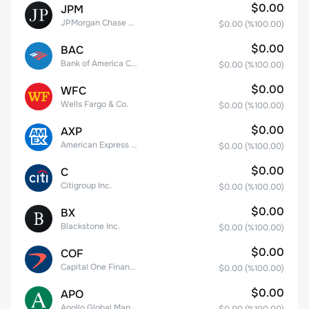
$0.00
JPM
JPMorgan Chase & Co.
$0.00
(%
100.00
)
$0.00
BAC
Bank of America Corporation
$0.00
(%
100.00
)
$0.00
WFC
Wells Fargo & Co.
$0.00
(%
100.00
)
$0.00
AXP
American Express Company
$0.00
(%
100.00
)
$0.00
C
Citigroup Inc.
$0.00
(%
100.00
)
$0.00
BX
Blackstone Inc.
$0.00
(%
100.00
)
$0.00
COF
Capital One Financial
$0.00
(%
100.00
)
$0.00
APO
Apollo Global Management, Inc.