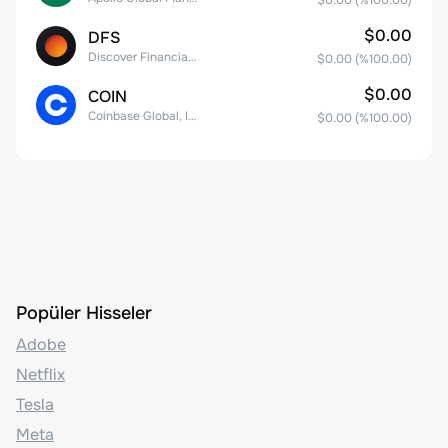
$0.00
(%
100.00
)
$0.00
DFS
Discover Financial Services
$0.00
(%
100.00
)
$0.00
COIN
Coinbase Global, Inc. Class A Common Stock
$0.00
(%
100.00
)
Popüler Hisseler
Adobe
Netflix
Tesla
Meta