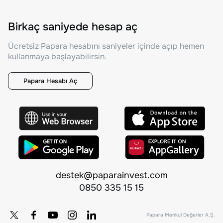
Birkaç saniyede hesap aç
Ücretsiz Papara hesabını saniyeler içinde açıp hemen
kullanmaya başlayabilirsin.
Papara Hesabı Aç
destek@paparainvest.com
0850 335 15 15
Papara Menkul Değerler A.Ş.